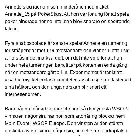
Annette slog igenom som minderårig med nicket
Annette_15 på PokerStars. Att hon var för ung för att spela
poker hindrade henne inte utan blev snarare en sporrande
faktor.
Fyra snabbspolade år senare spelar Annette en turnering
för småpengar mot 179 motståndare och vinner. Detta i sig
är förstås inget märkvärdigt, om det inte vore för att hon
under hela turneringen bara tittar på korten en enda gång,
när en motståndare gått all-in. Experimentet är tänkt att
visa hur mycket emfas majoriteten av alla spelare fäster vid
sina hålkort, och den unga norskan blir snart ett
internetfenomen.
Bara någon månad senare blir hon så den yngsta WSOP-
vinnaren någonsin, när hon som artonåring plockar hem
Main Event i WSOP Europe. Den vinsten är den största
enskilda av en kvinna någonsin, och efter en andraplats i