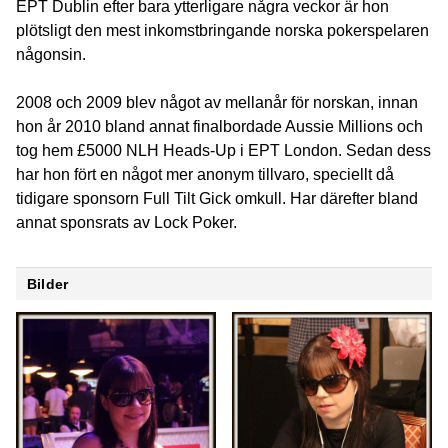
EPT Dublin efter bara ytterligare några veckor är hon
plötsligt den mest inkomstbringande norska pokerspelaren
någonsin.
2008 och 2009 blev något av mellanår för norskan, innan
hon år 2010 bland annat finalbordade Aussie Millions och
tog hem £5000 NLH Heads-Up i EPT London. Sedan dess
har hon fört en något mer anonym tillvaro, speciellt då
tidigare sponsorn Full Tilt Gick omkull. Har därefter bland
annat sponsrats av Lock Poker.
Bilder