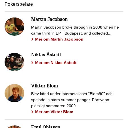
Pokerspelare
Martin Jacobson
Martin Jacobson broke through in 2008 when he
came third in EPT Budapest, and collected...
Mer om Martin Jacobson
Niklas Åstedt
Mer om Niklas Åstedt
Viktor Blom
Blev känd under internetaliaset ”Blom90” och
spelade in stora summor pengar. Försvann
plötsligt sommaren 2009....
Mer om Viktor Blom
Emil Ohlsson