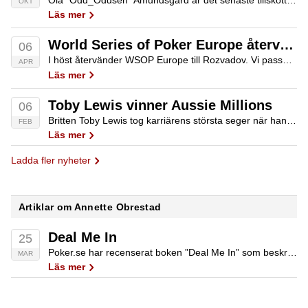
OKT
Läs mer
World Series of Poker Europe återvänder till Rozvadov
06
I höst återvänder WSOP Europe till Rozvadov. Vi passar på att titta närmare på tourens europeiska historia och de svenska insatserna genom åren.
APR
Läs mer
Toby Lewis vinner Aussie Millions
06
Britten Toby Lewis tog karriärens största seger när han i helgen vann Aussie Millions Main Event efter en trevägsdeal som gav honom $1,2 miljoner i prispengar.
FEB
Läs mer
Ladda fler nyheter
Artiklar om Annette Obrestad
Deal Me In
25
Poker.se har recenserat boken ”Deal Me In” som beskriver hur tjugo av de största namnen inom pokern kom i kontakt med spelet, och vägen till rampljuset.
MAR
Läs mer