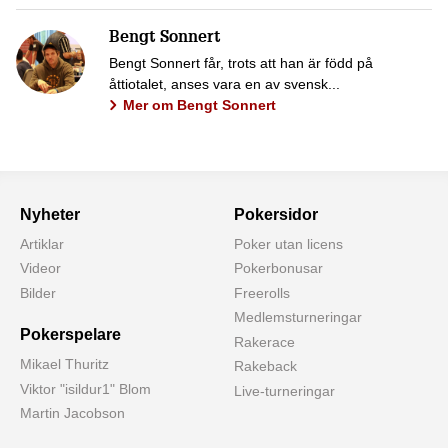
Bengt Sonnert
Bengt Sonnert får, trots att han är född på
åttiotalet, anses vara en av svensk...
Mer om Bengt Sonnert
Nyheter
Pokersidor
Artiklar
Poker utan licens
Videor
Pokerbonusar
Bilder
Freerolls
Medlemsturneringar
Pokerspelare
Rakerace
Mikael Thuritz
Rakeback
Viktor "isildur1" Blom
Live-turneringar
Martin Jacobson