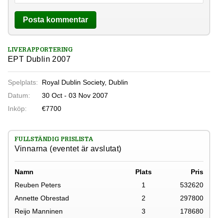
LIVERAPPORTERING
EPT Dublin 2007
Spelplats:
Royal Dublin Society, Dublin
Datum:
30 Oct - 03 Nov 2007
Inköp:
€7700
FULLSTÄNDIG PRISLISTA
Vinnarna (eventet är avslutat)
Namn
Plats
Pris
Reuben Peters
1
532620
Annette Obrestad
2
297800
Reijo Manninen
3
178680