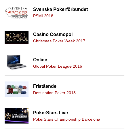
Svenska Pokerförbundet
PSML2018
Casino Cosmopol
Christmas Poker Week 2017
Online
Global Poker League 2016
Fristående
Destination Poker 2018
PokerStars Live
PokerStars Championship Barcelona