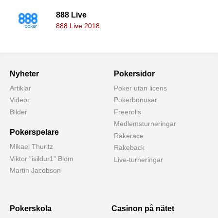
888 Live
888 Live 2018
Nyheter
Pokersidor
Artiklar
Poker utan licens
Videor
Pokerbonusar
Bilder
Freerolls
Medlemsturneringar
Pokerspelare
Rakerace
Mikael Thuritz
Rakeback
Viktor "isildur1" Blom
Live-turneringar
Martin Jacobson
Pokerskola
Casinon på nätet