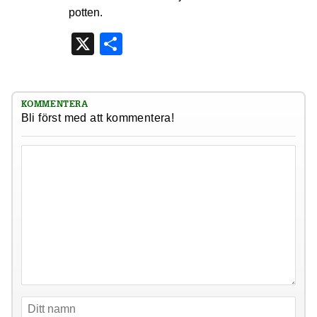
potten.
X
Dela
KOMMENTERA
Bli först med att kommentera!