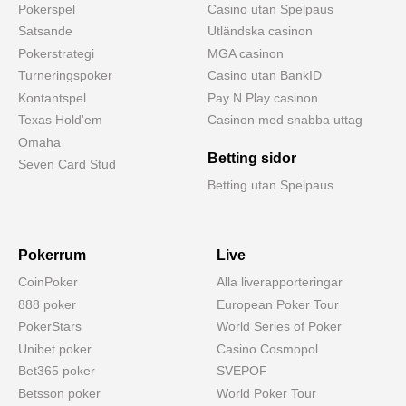
Pokerspel
Casino utan Spelpaus
Satsande
Utländska casinon
Pokerstrategi
MGA casinon
Turneringspoker
Casino utan BankID
Kontantspel
Pay N Play casinon
Texas Hold'em
Casinon med snabba uttag
Omaha
Betting sidor
Seven Card Stud
Betting utan Spelpaus
Pokerrum
Live
CoinPoker
Alla liverapporteringar
888 poker
European Poker Tour
PokerStars
World Series of Poker
Unibet poker
Casino Cosmopol
Bet365 poker
SVEPOF
Betsson poker
World Poker Tour