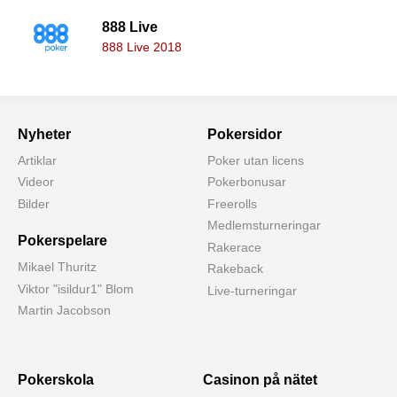
888 Live
888 Live 2018
Nyheter
Pokersidor
Artiklar
Poker utan licens
Videor
Pokerbonusar
Bilder
Freerolls
Medlemsturneringar
Pokerspelare
Rakerace
Mikael Thuritz
Rakeback
Viktor "isildur1" Blom
Live-turneringar
Martin Jacobson
Pokerskola
Casinon på nätet