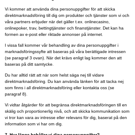
Vi kommer att använda dina personuppgifter för att skicka
direktmarknadsföring till dig om produkter och tjänster som vi och
våra partners erbjuder när det gäller t.ex. onlinecasino,
onlinepoker, trav, bettingtjänster och finanstjänster. Det kan ha
formen av e-post eller riktade annonser på internet.
I vissa fall kommer vår behandling av dina personuppgifter i
marknadsföringssyfte att baseras på våra berättigade intressen
(se paragraf 3 ovan). När det krävs enligt lag kommer den att
baseras på ditt samtycke.
Du har alltid rätt att när som helst säga nej till vidare
direktmarknadsföring. Du kan använda länken för att tacka nej
som finns i all direktmarknadsföring eller kontakta oss (se
paragraf 8).
Vi vidtar åtgärder för att begränsa direktmarknadsföringen till en
skälig och proportionerlig nivå, och att skicka kommunikation som
vi tror kan vara av intresse eller relevans för dig, baserat på den
information som vi har om dig.
7. Hur länge behåller vi dina personuppgifter?