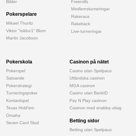
Bilder
Freerolls
Medlemsturneringar
Pokerspelare
Rakerace
Mikael Thuritz
Rakeback
Viktor "isildur1" Blom
Live-turneringar
Martin Jacobson
Pokerskola
Casinon på nätet
Pokerspel
Casino utan Spelpaus
Satsande
Utländska casinon
Pokerstrategi
MGA casinon
Turneringspoker
Casino utan BankID
Kontantspel
Pay N Play casinon
Texas Hold'em
Casinon med snabba uttag
Omaha
Betting sidor
Seven Card Stud
Betting utan Spelpaus