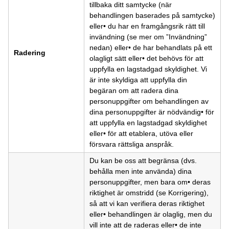
tillbaka ditt samtycke (när
behandlingen baserades på samtycke)
eller• du har en framgångsrik rätt till
invändning (se mer om ”Invändning”
nedan) eller• de har behandlats på ett
Radering
olagligt sätt eller• det behövs för att
uppfylla en lagstadgad skyldighet. Vi
är inte skyldiga att uppfylla din
begäran om att radera dina
personuppgifter om behandlingen av
dina personuppgifter är nödvändig• för
att uppfylla en lagstadgad skyldighet
eller• för att etablera, utöva eller
försvara rättsliga anspråk.
Du kan be oss att begränsa (dvs.
behålla men inte använda) dina
personuppgifter, men bara om• deras
riktighet är omstridd (se Korrigering),
så att vi kan verifiera deras riktighet
eller• behandlingen är olaglig, men du
vill inte att de raderas eller• de inte