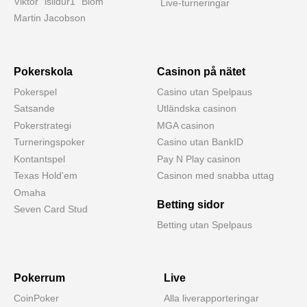
Viktor "isildur1" Blom
Live-turneringar
Martin Jacobson
Pokerskola
Casinon på nätet
Pokerspel
Casino utan Spelpaus
Satsande
Utländska casinon
Pokerstrategi
MGA casinon
Turneringspoker
Casino utan BankID
Kontantspel
Pay N Play casinon
Texas Hold'em
Casinon med snabba uttag
Omaha
Betting sidor
Seven Card Stud
Betting utan Spelpaus
Pokerrum
Live
CoinPoker
Alla liverapporteringar