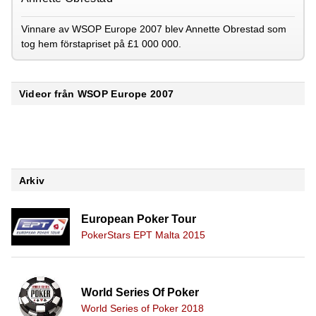
Vinnare av WSOP Europe 2007 blev Annette Obrestad som
tog hem förstapriset på £1 000 000.
Videor från WSOP Europe 2007
Arkiv
European Poker Tour
PokerStars EPT Malta 2015
World Series Of Poker
World Series of Poker 2018