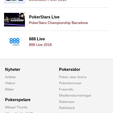
PokerStars Live
PokerStars Championship Barcelona
888 Live
888 Live 2018
Nyheter
Pokersidor
Artiklar
Poker utan licens
Videor
Pokerbonusar
Bilder
Freerolls
Medlemsturneringar
Pokerspelare
Rakerace
Mikael Thuritz
Rakeback