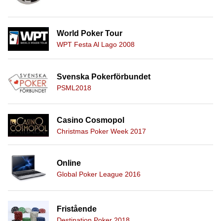
World Poker Tour
WPT Festa Al Lago 2008
Svenska Pokerförbundet
PSML2018
Casino Cosmopol
Christmas Poker Week 2017
Online
Global Poker League 2016
Fristående
Destination Poker 2018