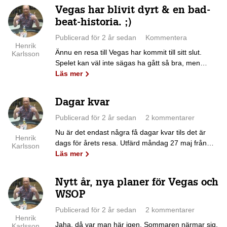
Vegas har blivit dyrt & en bad-
beat-historia. ;)
Publicerad för 2 år sedan
Kommentera
Henrik
Ännu en resa till Vegas har kommit till sitt slut.
Karlsson
Spelet kan väl inte sägas ha gått så bra, men…
Läs mer
Dagar kvar
Publicerad för 2 år sedan
2 kommentarer
Nu är det endast några få dagar kvar tils det är
Henrik
dags för årets resa. Utfärd måndag 27 maj från…
Karlsson
Läs mer
Nytt år, nya planer för Vegas och
WSOP
Publicerad för 2 år sedan
2 kommentarer
Henrik
Jaha, då var man här igen. Sommaren närmar sig,
Karlsson