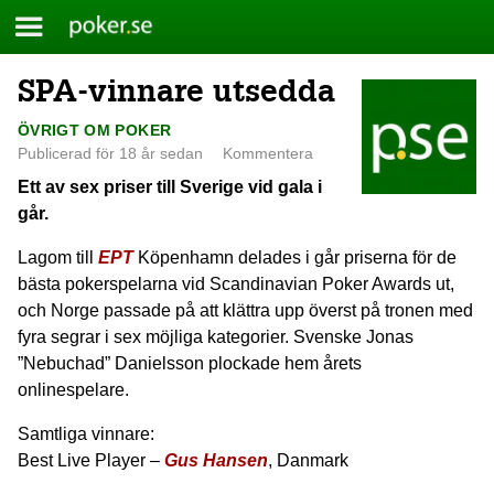
Meny
Poker.se
SPA-vinnare utsedda
Skip
to
ÖVRIGT OM POKER
content
Publicerad för 18 år sedan
Kommentera
Ett av sex priser till Sverige vid gala i
går.
Lagom till
EPT
Köpenhamn delades i går priserna för de
bästa pokerspelarna vid Scandinavian Poker Awards ut,
och Norge passade på att klättra upp överst på tronen med
fyra segrar i sex möjliga kategorier. Svenske Jonas
”Nebuchad” Danielsson plockade hem årets
onlinespelare.
Samtliga vinnare:
Best Live Player –
Gus Hansen
, Danmark