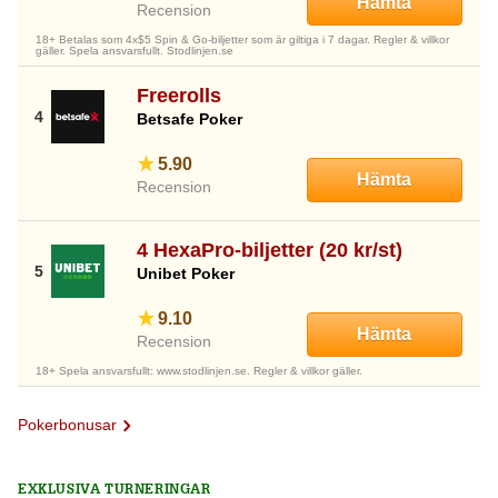
Hämta
Recension
18+ Betalas som 4x$5 Spin & Go-biljetter som är giltiga i 7 dagar. Regler & villkor
gäller. Spela ansvarsfullt. Stodlinjen.se
Freerolls
Betsafe Poker
5.90
Hämta
Recension
4 HexaPro-biljetter (20 kr/st)
Unibet Poker
9.10
Hämta
Recension
18+ Spela ansvarsfullt: www.stodlinjen.se. Regler & villkor gäller.
Pokerbonusar
EXKLUSIVA TURNERINGAR