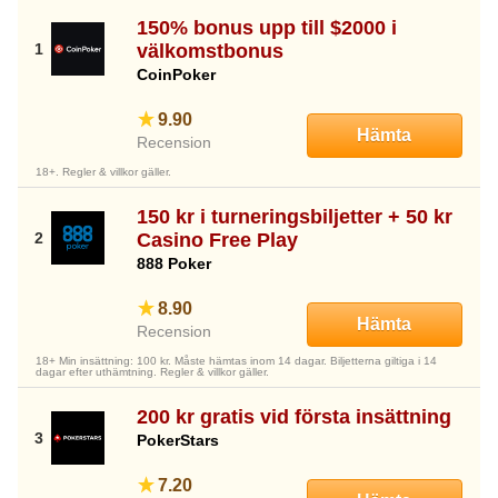
150% bonus upp till $2000 i
välkomstbonus
CoinPoker
9.90
Hämta
Recension
18+. Regler & villkor gäller.
150 kr i turneringsbiljetter + 50 kr
Casino Free Play
888 Poker
8.90
Hämta
Recension
18+ Min insättning: 100 kr. Måste hämtas inom 14 dagar. Biljetterna giltiga i 14
dagar efter uthämtning. Regler & villkor gäller.
200 kr gratis vid första insättning
PokerStars
7.20