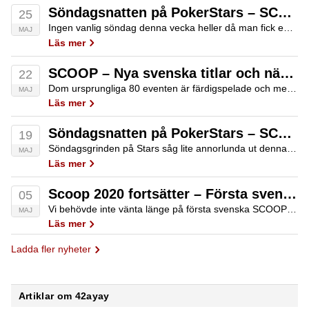
Söndagsnatten på PokerStars – SCOOP Main Event 2nd Chance
25
Ingen vanlig söndag denna vecka heller då man fick en andra chans att spela hem Main Event. Det märks tydligt på antalet spelare i HR-Club att pokersidorna börja urvattna alla höga turneringar och kanske att spelarna börjar bli lite mätta…
MAJ
Läs mer
SCOOP – Nya svenska titlar och nära Main Event seger.
22
Dom ursprungliga 80 eventen är färdigspelade och med det även main event. Inga titlar där trots att finalbordet i $1 050 PLO dominerades av svenska flaggor. Däremot var det dubbelt blågult i topp på SCOOP-76-H: $1,050 NLHE – Sunday Cooldown.…
MAJ
Läs mer
Söndagsnatten på PokerStars – SCOOP Main Event
19
Söndagsgrinden på Stars såg lite annorlunda ut denna vecka eftersom SCOOP 2020 inledde sina Main Events och det gick att utnyttja late reg ända in på måndagskvällen. Det är stora pengar som ska fördelas på alla nivåer och vi tar…
MAJ
Läs mer
Scoop 2020 fortsätter – Första svenska titeln är bärgad.
05
Vi behövde inte vänta länge på första svenska SCOOP-titeln. Med tanke på att vi hade hela ÅTTA nya finalbord sen senast så känns det inte mer än rättvist att vi fick en svensk titel. Det var i SCOOP-17-L: $109 NLHE…
MAJ
Läs mer
Ladda fler nyheter
Artiklar om 42ayay