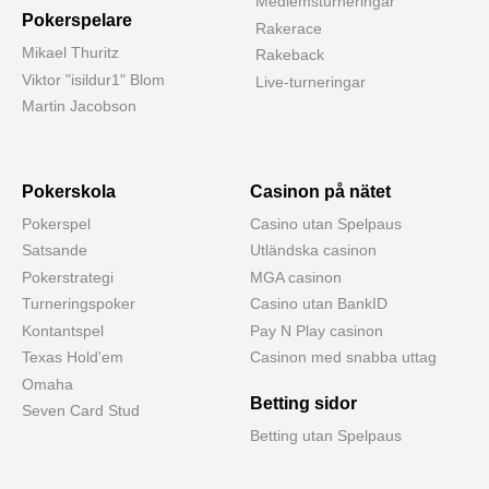
Medlemsturneringar
Pokerspelare
Rakerace
Mikael Thuritz
Rakeback
Viktor "isildur1" Blom
Live-turneringar
Martin Jacobson
Pokerskola
Casinon på nätet
Pokerspel
Casino utan Spelpaus
Satsande
Utländska casinon
Pokerstrategi
MGA casinon
Turneringspoker
Casino utan BankID
Kontantspel
Pay N Play casinon
Texas Hold'em
Casinon med snabba uttag
Omaha
Betting sidor
Seven Card Stud
Betting utan Spelpaus