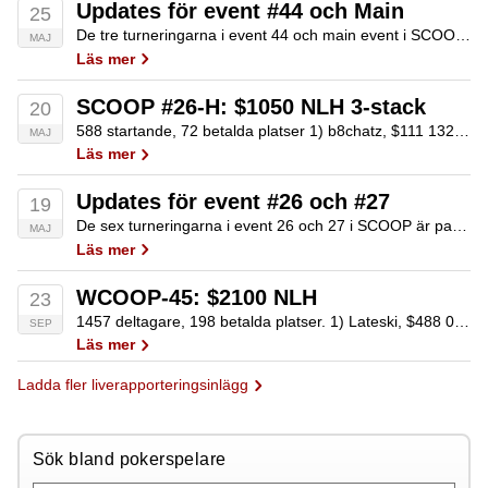
Updates för event #44 och Main
25
De tre turneringarna i event 44 och main event i SCOOP är pausade för upplösning ikväll. Här kommer en kort redovisning av läget: Event 44-L: $27 NLH 8-max. 174 av 16 843 spelare kvar. Garantisumma nu $198. Seger ger $50…
MAJ
Läs mer
SCOOP #26-H: $1050 NLH 3-stack
20
588 startande, 72 betalda platser 1) b8chatz, $111 132 2) mindgamer, $81 438 3) TranquilMind, $59 976 … 14) 42ayay (SWE), $5880
MAJ
Läs mer
Updates för event #26 och #27
19
De sex turneringarna i event 26 och 27 i SCOOP är pausade för upplösning ikväll. Här kommer en kort redovisning av läget: Event 26-L: $11 NLH 3-stack. 162 av 12 938 spelare kvar. Garantisumma nu $72. Seger ger $17 668.…
MAJ
Läs mer
WCOOP-45: $2100 NLH
23
1457 deltagare, 198 betalda platser. 1) Lateski, $488 095 2) KKremate, $356 965 3) GoToCa$hier, $269 545 4) KungKroon (SWE), $198 152 … 19) 42ayay (SWE), $11 656 23) antroff (SWE), $11 656 30) BigMeech99 (SWE), $10 053 33) KaiserÖltözz…
SEP
Läs mer
Ladda fler liverapporteringsinlägg
Sök bland pokerspelare