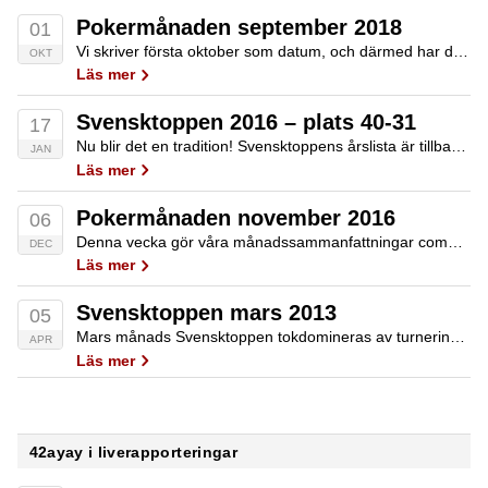
Pokermånaden september 2018
01
Vi skriver första oktober som datum, och därmed har det blivit dags att sammanfatta pokermånaden september.
OKT
Läs mer
Svensktoppen 2016 – plats 40-31
17
Nu blir det en tradition! Svensktoppens årslista är tillbaka för andra gången! I fem delar kommer vi på Poker.se att presentera de femtio personer vi tycker haft mest framträdande roller i PokerSverige 2016.
JAN
Läs mer
Pokermånaden november 2016
06
Denna vecka gör våra månadssammanfattningar comeback. Från och med nu hittar ni dem dock på artikelsektionen för att de inte ska försvinna i nyhetsflödet. Här är pokermånaden november!
DEC
Läs mer
Svensktoppen mars 2013
05
Mars månads Svensktoppen tokdomineras av turneringsvinster, såväl online som live. Vi får dock in lite hightakes och ett par podcastare på listan också.
APR
Läs mer
42ayay i liverapporteringar