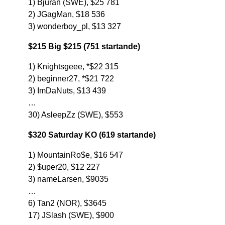
1) Bjuran (SWE), $25 781
2) JGagMan, $18 536
3) wonderboy_pl, $13 327
$215 Big $215 (751 startande)
1) Knightsgeee, *$22 315
2) beginner27, *$21 722
3) ImDaNuts, $13 439
…
30) AsleepZz (SWE), $553
$320 Saturday KO (619 startande)
1) MountainRo$e, $16 547
2) $uper20, $12 227
3) nameLarsen, $9035
…
6) Tan2 (NOR), $3645
17) JSlash (SWE), $900