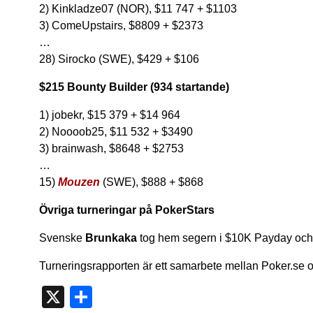
2) Kinkladze07 (NOR), $11 747 + $1103
3) ComeUpstairs, $8809 + $2373
…
28) Sirocko (SWE), $429 + $106
$215 Bounty Builder (934 startande)
1) jobekr, $15 379 + $14 964
2) Noooob25, $11 532 + $3490
3) brainwash, $8648 + $2753
…
15)
Mouzen
(SWE), $888 + $868
Övriga turneringar på PokerStars
Svenske
Brunkaka
tog hem segern i $10K Payday och $
Turneringsrapporten är ett samarbete mellan Poker.se
X
Dela