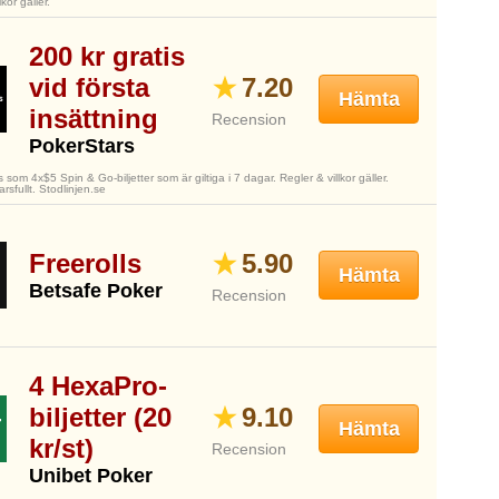
lkor gäller.
200 kr gratis
vid första
7.20
Hämta
insättning
Recension
PokerStars
 som 4x$5 Spin & Go-biljetter som är giltiga i 7 dagar. Regler & villkor gäller.
rsfullt. Stodlinjen.se
Freerolls
5.90
Hämta
Betsafe Poker
Recension
4 HexaPro-
biljetter (20
9.10
Hämta
kr/st)
Recension
Unibet Poker