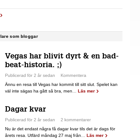
lare som bloggar
Vegas har blivit dyrt & en bad-
beat-historia. ;)
Publicerad för 2 år sedan
Kommentera
Ännu en resa till Vegas har kommit till sitt slut. Spelet kan
väl inte sägas ha gått så bra, men…
Läs mer
Dagar kvar
Publicerad för 2 år sedan
2 kommentarer
Nu är det endast några få dagar kvar tils det är dags för
årets resa. Utfärd måndag 27 maj från…
Läs mer