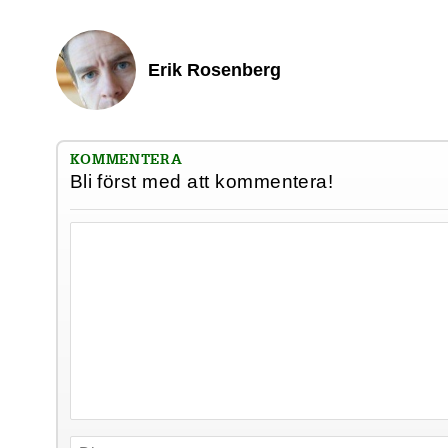
Erik Rosenberg
KOMMENTERA
Bli först med att kommentera!