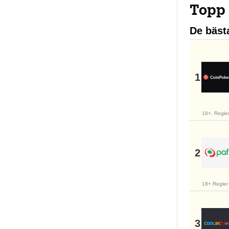
Topp
De bäs
18+. Regler 
18+ Regler 