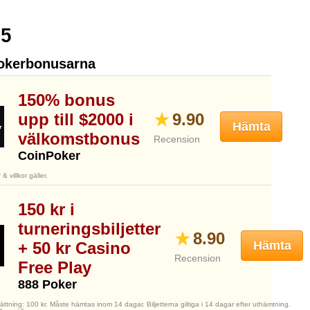
 5
okerbonusarna
150% bonus
upp till $2000 i
9.90
Hämta
välkomstbonus
Recension
CoinPoker
& villkor gäller.
150 kr i
turneringsbiljetter
8.90
+ 50 kr Casino
Hämta
Recension
Free Play
888 Poker
ättning: 100 kr. Måste hämtas inom 14 dagar. Biljetterna giltiga i 14 dagar efter uthämtning.