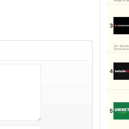
Regler & vil
18+ Betalas
Spela ansva