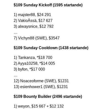
$109 Sunday Kickoff (1595 startande)
1) majster88, $24 291
2) VakioÄssä, $17 627
3) alwaysnice, $12 792
…
7) Vichyn88 (SWE), $3547
$109 Sunday Cooldown (1438 startande)
1) Tankanza, *$18 700
2) Ayya10258, *$14 005
3) byfon, *$17 000
…
12) Noaceoforme (SWE), $1231
13) esienhower1 (SWE), $1231
$109 Bounty Builder (2496 startande)
1) weyon, $15 667 + $12 132