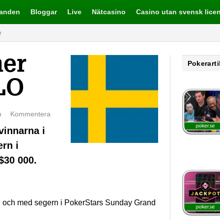
danden
Bloggar
Live
Nätcasino
Casino utan svensk lice
e
ner
Pokerarti
LO
n
Kommentera
vinnarna i
rn i
$30 000.
i och med segern i PokerStars Sunday Grand