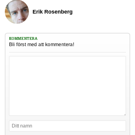
Erik Rosenberg
KOMMENTERA
Bli först med att kommentera!