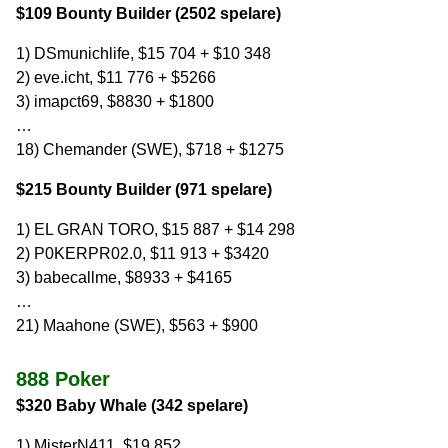
$109 Bounty Builder (2502 spelare)
1) DSmunichlife, $15 704 + $10 348
2) eve.icht, $11 776 + $5266
3) imapct69, $8830 + $1800
…
18) Chemander (SWE), $718 + $1275
$215 Bounty Builder (971 spelare)
1) EL GRAN TORO, $15 887 + $14 298
2) P0KERPR02.0, $11 913 + $3420
3) babecallme, $8933 + $4165
…
21) Maahone (SWE), $563 + $900
888 Poker
$320 Baby Whale (342 spelare)
1) MisterN411, $19 852