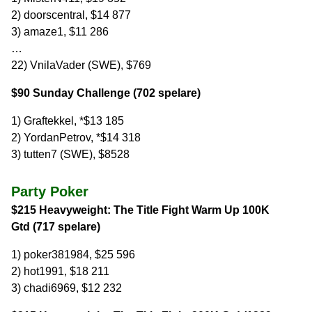
2) doorscentral, $14 877
3) amaze1, $11 286
…
22) VnilaVader (SWE), $769
$90 Sunday Challenge (702 spelare)
1) Graftekkel, *$13 185
2) YordanPetrov, *$14 318
3) tutten7 (SWE), $8528
Party Poker
$215
Heavyweight: The Title Fight Warm Up
100K
Gtd (717 spelare)
1) poker381984, $25 596
2) hot1991, $18 211
3) chadi6969, $12 232