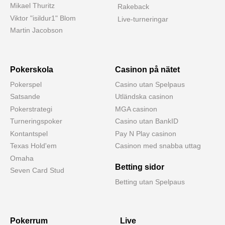
Mikael Thuritz
Rakeback
Viktor "isildur1" Blom
Live-turneringar
Martin Jacobson
Pokerskola
Casinon på nätet
Pokerspel
Casino utan Spelpaus
Satsande
Utländska casinon
Pokerstrategi
MGA casinon
Turneringspoker
Casino utan BankID
Kontantspel
Pay N Play casinon
Texas Hold'em
Casinon med snabba uttag
Omaha
Betting sidor
Seven Card Stud
Betting utan Spelpaus
Pokerrum
Live