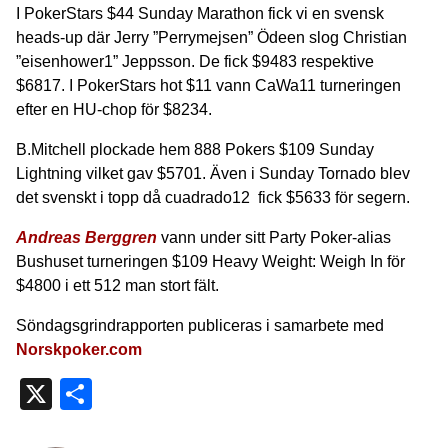
I PokerStars $44 Sunday Marathon fick vi en svensk
heads-up där Jerry ”Perrymejsen” Ödeen slog Christian
”eisenhower1” Jeppsson. De fick $9483 respektive
$6817. I PokerStars hot $11 vann CaWa11 turneringen
efter en HU-chop för $8234.
B.Mitchell plockade hem 888 Pokers $109 Sunday
Lightning vilket gav $5701. Även i Sunday Tornado blev
det svenskt i topp då cuadrado12 fick $5633 för segern.
Andreas Berggren
vann under sitt Party Poker-alias
Bushuset turneringen $109 Heavy Weight: Weigh In för
$4800 i ett 512 man stort fält.
Söndagsgrindrapporten publiceras i samarbete med
Norskpoker.com
X
Dela