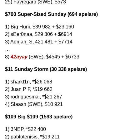
25) Favregarp (SWE), $573
$700 Super-Sized Sunday (694 spelare)
1) Big Huni, $39 982 + $23 160
2) sEer0naa, $29 306 + $6914
3) Adrijan_S, 421 481 + $7714
…
8)
42ayay
(SWE), $4545 + $6733
$11 Sunday Storm (30 338 spelare)
1) sharkf1n, *$26 068
2) Juan P F, *$19 662
3) rodriguesmai, *$21 267
4) Slaash (SWE), $10 921
$109 Big $109 (1593 spelare)
1) 3NEP, *$22 400
2) pablotenisis, *$19 211