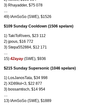
3) Rhayadder, $75 078
…
49) IAmSoSo (SWE), $1526
$109 Sunday Cooldown (1506 spelare)
1) TakiToRivers, $23 112
2) jpous, $16 772
3) Stepa552884, $12 171
…
15)
42ayay
(SWE), $936
$215 Sunday Supersonic (1046 spelare)
1) LosJanosTata, $34 998
2) XD89lol<3, $22 877
3) bossamtisch, $14 954
…
13) IAmSoSo (SWE), $1889