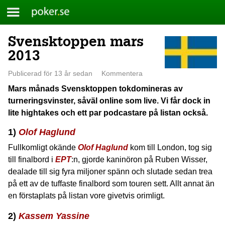
Meny
Poker.se
Svensktoppen mars
Skip
to
2013
content
Publicerad för 13 år sedan
Kommentera
Mars månads Svensktoppen tokdomineras av
turneringsvinster, såväl online som live. Vi får dock in
lite hightakes och ett par podcastare på listan också.
1)
Olof Haglund
Fullkomligt okände
Olof Haglund
kom till London, tog sig
till finalbord i
EPT
:n, gjorde kaninöron på Ruben Wisser,
dealade till sig fyra miljoner spänn och slutade sedan trea
på ett av de tuffaste finalbord som touren sett. Allt annat än
en förstaplats på listan vore givetvis orimligt.
2)
Kassem Yassine