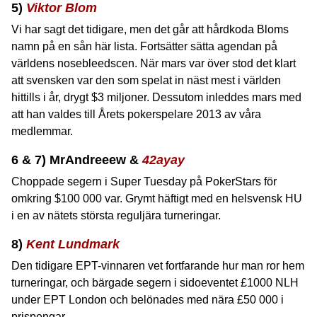
5)
Viktor Blom
Vi har sagt det tidigare, men det går att hårdkoda Bloms
namn på en sån här lista. Fortsätter sätta agendan på
världens nosebleedscen. När mars var över stod det klart
att svensken var den som spelat in näst mest i världen
hittills i år, drygt $3 miljoner. Dessutom inleddes mars med
att han valdes till Årets pokerspelare 2013 av våra
medlemmar.
6 & 7) MrAndreeew &
42ayay
Choppade segern i Super Tuesday på PokerStars för
omkring $100 000 var. Grymt häftigt med en helsvensk HU
i en av nätets största reguljära turneringar.
8)
Kent Lundmark
Den tidigare EPT-vinnaren vet fortfarande hur man ror hem
turneringar, och bärgade segern i sidoeventet £1000 NLH
under EPT London och belönades med nära £50 000 i
prispengar.