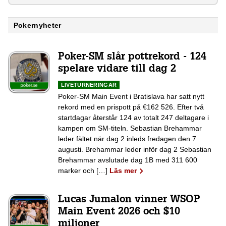
Pokernyheter
Poker-SM slår pottrekord - 124
spelare vidare till dag 2
LIVETURNERINGAR
Poker-SM Main Event i Bratislava har satt nytt
rekord med en prispott på €162 526. Efter två
startdagar återstår 124 av totalt 247 deltagare i
kampen om SM-titeln. Sebastian Brehammar
leder fältet när dag 2 inleds fredagen den 7
augusti. Brehammar leder inför dag 2 Sebastian
Brehammar avslutade dag 1B med 311 600
marker och […]
Läs mer
Lucas Jumalon vinner WSOP
Main Event 2026 och $10
miljoner