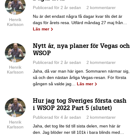
Publicerad för 2 år sedan
2 kommentarer
Nu är det endast några få dagar kvar tils det är
Henrik
dags för årets resa. Utfärd måndag 27 maj från…
Karlsson
Läs mer
Nytt år, nya planer för Vegas och
WSOP
Publicerad för 2 år sedan
2 kommentarer
Henrik
Jaha, då var man här igen. Sommaren närmar sig,
Karlsson
så och den nästan årliga Vegas-resan. För första
gången så valde jag…
Läs mer
Hur jag tog Sveriges första cash
i WSOP 2022 Part 5 (slutet)
Publicerad för 4 år sedan
2 kommentarer
Henrik
Jaha, det tog lite tid till sista delen, men här är
Karlsson
den. Jag blöder ner till 101k i bara blinds med…