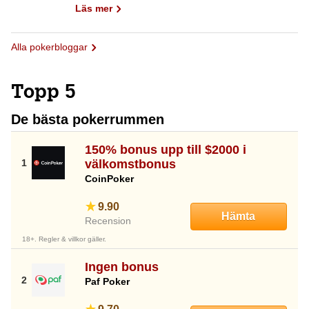
Läs mer
Alla pokerbloggar
Topp 5
De bästa pokerrummen
150% bonus upp till $2000 i
välkomstbonus
CoinPoker
9.90
Hämta
Recension
18+. Regler & villkor gäller.
Ingen bonus
Paf Poker