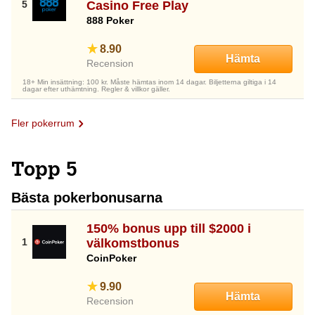
Casino Free Play
888 Poker
8.90
Hämta
Recension
18+ Min insättning: 100 kr. Måste hämtas inom 14 dagar. Biljetterna giltiga i 14
dagar efter uthämtning. Regler & villkor gäller.
Fler pokerrum
Topp 5
Bästa pokerbonusarna
150% bonus upp till $2000 i
välkomstbonus
CoinPoker
9.90
Hämta
Recension