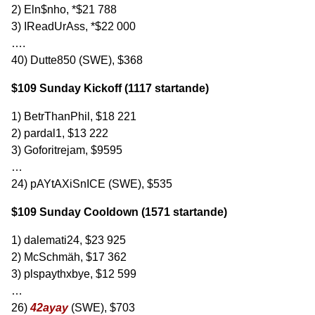
2) Eln$nho, *$21 788
3) IReadUrAss, *$22 000
….
40) Dutte850 (SWE), $368
$109 Sunday Kickoff (1117 startande)
1) BetrThanPhil, $18 221
2) pardal1, $13 222
3) Goforitrejam, $9595
…
24) pAYtAXiSnICE (SWE), $535
$109 Sunday Cooldown (1571 startande)
1) dalemati24, $23 925
2) McSchmäh, $17 362
3) plspaythxbye, $12 599
…
26)
42ayay
(SWE), $703