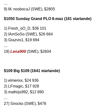
…
9) M. nosbocaJ (SWE), $2805
$1050 Sunday Grand PLO 6-max (181 startande)
1) Fresh_oO_D, $36 101
2) IAmSoSo (SWE), $26 664
3) Grazvis1, $19 694
…
19)
Lena900
(SWE), $2604
$109 Big $109 (1641 startande)
1) elmerixx, $24 936
2) LFmagic, $17 928
3) mathiijs992, $12 890
…
27) Sirocko (SWE), $476