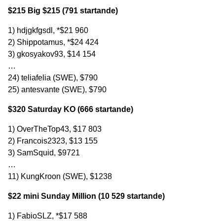
$215 Big $215 (791 startande)
1) hdjgkfgsdl, *$21 960
2) Shippotamus, *$24 424
3) gkosyakov93, $14 154
…
24) teliafelia (SWE), $790
25) antesvante (SWE), $790
$320 Saturday KO (666 startande)
1) OverTheTop43, $17 803
2) Francois2323, $13 155
3) SamSquid, $9721
…
11) KungKroon (SWE), $1238
$22 mini Sunday Million (10 529 startande)
1) FabioSLZ, *$17 588