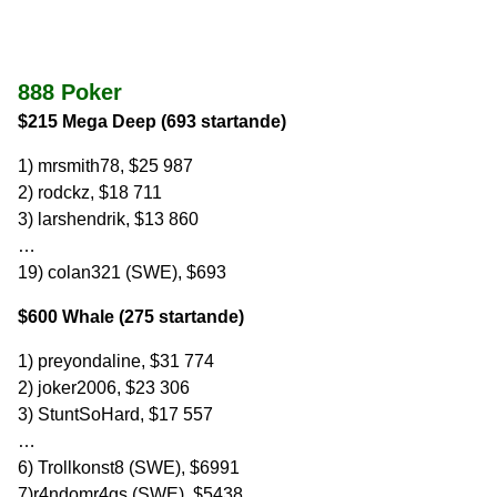
888 Poker
$215 Mega Deep (693 startande)
1) mrsmith78, $25 987
2) rodckz, $18 711
3) larshendrik, $13 860
…
19) colan321 (SWE), $693
$600 Whale (275 startande)
1) preyondaline, $31 774
2) joker2006, $23 306
3) StuntSoHard, $17 557
…
6) Trollkonst8 (SWE), $6991
7)r4ndomr4gs (SWE), $5438