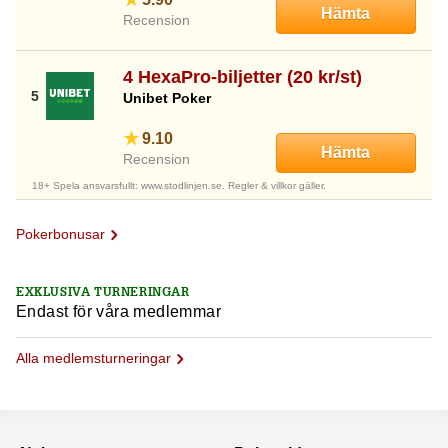
Hämta
Recension
4 HexaPro-biljetter (20 kr/st)
Unibet Poker
9.10
Hämta
Recension
18+ Spela ansvarsfullt: www.stodlinjen.se. Regler & villkor gäller.
Pokerbonusar
EXKLUSIVA TURNERINGAR
Endast för våra medlemmar
Alla medlemsturneringar