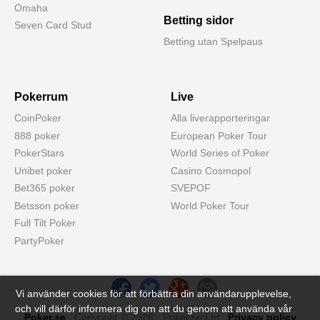
Omaha
Betting sidor
Seven Card Stud
Betting utan Spelpaus
Pokerrum
Live
CoinPoker
Alla liverapporteringar
888 poker
European Poker Tour
PokerStars
World Series of Poker
Unibet poker
Casino Cosmopol
Bet365 poker
SVEPOF
Betsson poker
World Poker Tour
Full Tilt Poker
PartyPoker
Vi använder cookies för att förbättra din användarupplevelse,
och vill därför informera dig om att du genom att använda vår
Poker.se
. Copyright © 2026 · Poker.se Ltd .
Privacy policy