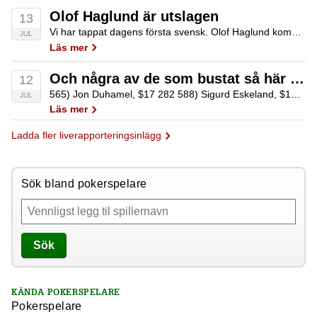
Olof Haglund är utslagen
13
Vi har tappat dagens första svensk. Olof Haglund kommer till en trebetad flopp och ser 8♦7♦4♣. Markerna hamnar i mitten. Olof har T♦9♦ för öppet färgstegedrag. Motspelaren har A♦5♦ för drag till nötfärgen. Turn är en blank femma som egentligen…
JUL
Läs mer
Och några av de som bustat så här långt…
12
565) Jon Duhamel, $17 282 588) Sigurd Eskeland, $17 282 605) Chris Björin (SWE), $17 282 625) Davidi Kitai, $17 282 664) Kevin MacPhee, $15 000 713) Scotty Nguyen, $15 000 791) Rikard Åberg (SWE), $15 000 825) Allen Cunningham,…
JUL
Läs mer
Ladda fler liverapporteringsinlägg
Sök bland pokerspelare
Sök
KÄNDA POKERSPELARE
Pokerspelare