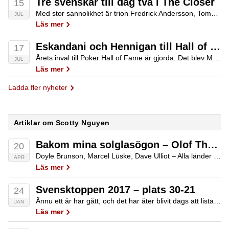
Tre svenskar till dag två i The Closer
15
Med stor sannolikhet är trion Fredrick Andersson, Tomas Söderström och Martin Jacobson det sista svenska inslaget vi ser i årets upplaga av World Series of Poker. De är nämligen vidare till dag två i event #75, The Closer.
JUL
Läs mer
Eskandani och Hennigan till Hall of Fame
17
Årets inval till Poker Hall of Fame är gjorda. Det blev Mori Eskandani och John Hennigan som får plats som nummer 55 och 56 i det namnkunniga sällskapet.
JUL
Läs mer
Ladda fler nyheter
Artiklar om Scotty Nguyen
Bakom mina solglasögon – Olof Thorson
20
Doyle Brunson, Marcel Lüske, Dave Ulliot – Alla länder har sin ”pokerfader” och skulle man fråga gemene pokerspelare i Sverige skulle nog svaret bli Chris Björin eller kanske Dan Glimne. Men på Västkusten har dom sin egen legend. Han är…
APR
Läs mer
Svensktoppen 2017 – plats 30-21
24
Ännu ett år har gått, och det har åter blivit dags att lista de femtio svenskar som vi tycker bör lyftas fram från pokeråret 2017. Detta är Svensktoppen 2017 plats 30-21!
JAN
Läs mer