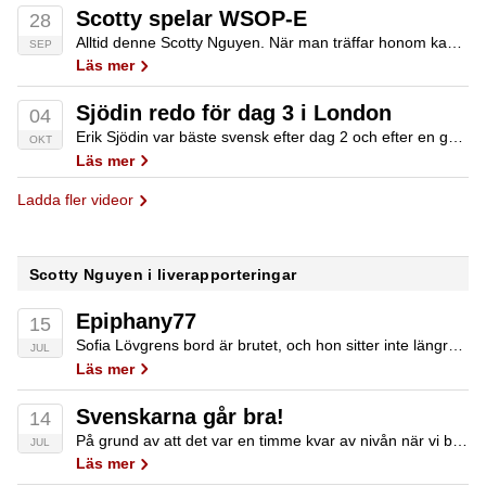
Scotty spelar WSOP-E
28
Alltid denne Scotty Nguyen. När man träffar honom kan man inte låta bli att tycka om honom. Han glider omkring, snackar med alla, skriver autografer och är med på bilder till alla som vill. Han har en alkoholfri all-in-dricka i…
SEP
Läs mer
Sjödin redo för dag 3 i London
04
Erik Sjödin var bäste svensk efter dag 2 och efter en god natts sömn är han redo att ta sig an Anthony Lellouche, David Benyamine, Scotty Nguyen, Beth Shak och några andra på sitt bord när dag 3 inleds.
OKT
Läs mer
Ladda fler videor
Scotty Nguyen i liverapporteringar
Epiphany77
15
Sofia Lövgrens bord är brutet, och hon sitter inte längre mellan Jeff Lissandro och Cate Hall. Patrik Nordgren bredvid sin mycket tuffa bordskamrat Charlie Carrell. Trots att britten varit på touren tre år är han femma på englandslistan i inspelade…
JUL
Läs mer
Svenskarna går bra!
14
På grund av att det var en timme kvar av nivån när vi började dagen blir det paus i mitten av varje period idag. Patrik Nordgrens fina VM-debut fortsätter. Han chippade upp en smula första timmen, till omkring 300 000,…
JUL
Läs mer