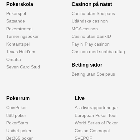
Pokerskola
Casinon på nätet
Pokerspel
Casino utan Spelpaus
Satsande
Utländska casinon
Pokerstrategi
MGA casinon
Turneringspoker
Casino utan BankID
Kontantspel
Pay N Play casinon
Texas Hold'em
Casinon med snabba uttag
Omaha
Betting sidor
Seven Card Stud
Betting utan Spelpaus
Pokerrum
Live
CoinPoker
Alla liverapporteringar
888 poker
European Poker Tour
PokerStars
World Series of Poker
Unibet poker
Casino Cosmopol
Bet365 poker
SVEPOF