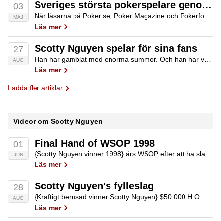
Sveriges största pokerspelare genom tiderna
03
När läsarna på Poker.se, Poker Magazine och Pokerforum.nu fick rösta fram Sveriges största pokerspelare genom tiderna var det en trio namn som stack ut framför alla andra. Viktor Blom, Martin Jacobson och Chris Björin är svensk pokers all time greatest.
MAJ
Läs mer
Scotty Nguyen spelar för sina fans
27
Han har gamblat med enorma summor. Och han har vunnit det mesta som går att vinna inom pokern. Men nu spelar han för sina fans bara. Det handlar om Scotty Nguyen, baby.
AUG
Läs mer
Ladda fler artiklar
Videor om Scotty Nguyen
Final Hand of WSOP 1998
01
{Scotty Nguyen vinner 1998} års WSOP efter att ha slagit ut Kevin McBride på en andraplats.
JUN
Läs mer
Scotty Nguyen's fylleslag
28
{Kraftigt berusad vinner Scotty Nguyen} $50 000 H.O.R.S.E och $2 miljoner, på sin väg mot segern hinner han med att håna och skälla ut sina motståndare samt gapa och skrika på personal.
AUG
Läs mer