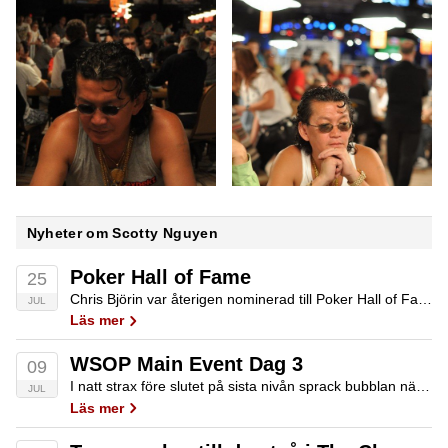
Nyheter om Scotty Nguyen
Poker Hall of Fame
25
Chris Björin var återigen nominerad till Poker Hall of Fame men föll kort även detta år och istället valdes Chris Moneymaker och David Oppenheim in som nummer 57 respektive 58.
JUL
Läs mer
WSOP Main Event Dag 3
09
I natt strax före slutet på sista nivån sprack bubblan när Ryan Pochedly åkte ut och de som återstår är garanterade $15,000. Vi tappade tyvärr 6 av 10 svenskar innan pengarna bl a vår egen bloggare Per Hildebrandt. Har du…
JUL
Läs mer