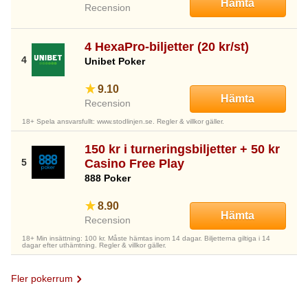
Hämta
Recension
4 HexaPro-biljetter (20 kr/st)
Unibet Poker
9.10
Hämta
Recension
18+ Spela ansvarsfullt: www.stodlinjen.se. Regler & villkor gäller.
150 kr i turneringsbiljetter + 50 kr
Casino Free Play
888 Poker
8.90
Hämta
Recension
18+ Min insättning: 100 kr. Måste hämtas inom 14 dagar. Biljetterna giltiga i 14
dagar efter uthämtning. Regler & villkor gäller.
Fler pokerrum