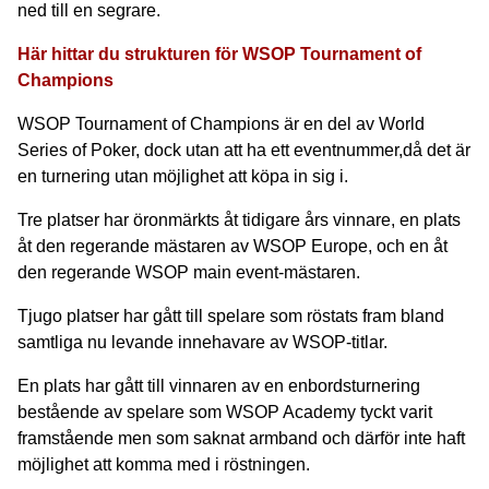
ned till en segrare.
Här hittar du strukturen för WSOP Tournament of
Champions
WSOP Tournament of Champions är en del av World
Series of Poker, dock utan att ha ett eventnummer,då det är
en turnering utan möjlighet att köpa in sig i.
Tre platser har öronmärkts åt tidigare års vinnare, en plats
åt den regerande mästaren av WSOP Europe, och en åt
den regerande WSOP main event-mästaren.
Tjugo platser har gått till spelare som röstats fram bland
samtliga nu levande innehavare av WSOP-titlar.
En plats har gått till vinnaren av en enbordsturnering
bestående av spelare som WSOP Academy tyckt varit
framstående men som saknat armband och därför inte haft
möjlighet att komma med i röstningen.