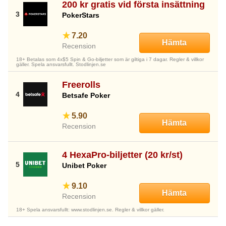
200 kr gratis vid första insättning
PokerStars
7.20
Hämta
Recension
18+ Betalas som 4x$5 Spin & Go-biljetter som är giltiga i 7 dagar. Regler & villkor
gäller. Spela ansvarsfullt. Stodlinjen.se
Freerolls
Betsafe Poker
5.90
Hämta
Recension
4 HexaPro-biljetter (20 kr/st)
Unibet Poker
9.10
Hämta
Recension
18+ Spela ansvarsfullt: www.stodlinjen.se. Regler & villkor gäller.