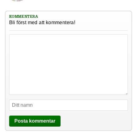
KOMMENTERA
Bli först med att kommentera!