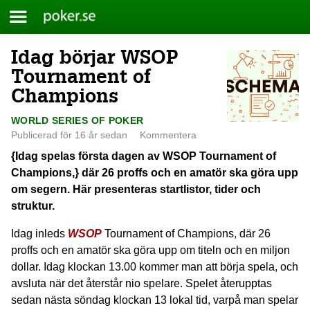
Meny
Poker.se
Idag börjar WSOP
Skip
to
Tournament of
content
Champions
WORLD SERIES OF POKER
Publicerad för 16 år sedan
Kommentera
{Idag spelas första dagen av WSOP Tournament of
Champions,} där 26 proffs och en amatör ska göra upp
om segern. Här presenteras startlistor, tider och
struktur.
Idag inleds
WSOP
Tournament of Champions, där 26
proffs och en amatör ska göra upp om titeln och en miljon
dollar. Idag klockan 13.00 kommer man att börja spela, och
avsluta när det återstår nio spelare. Spelet återupptas
sedan nästa söndag klockan 13 lokal tid, varpå man spelar