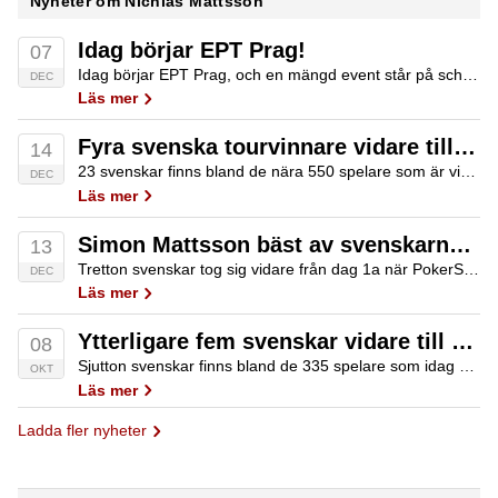
Nyheter om Nichlas Mattsson
Idag börjar EPT Prag!
07
Idag börjar EPT Prag, och en mängd event står på schemat. Poker.se kommer att ha dagliga uppdateringar från de största eventen. Vi går också igenom de svenska insatserna i Prag genom åren.
DEC
Läs mer
Fyra svenska tourvinnare vidare till dag två av European Poker Tour i Prag
14
23 svenskar finns bland de nära 550 spelare som är vidare till dag två i PokerStars EPT Prag som just nu pågår. Bland dessa märks en rad stora namn som Robin Ylitalo, Ramzi Jelassi, Michael Tureniec, Kent Lundmark och Sofia…
DEC
Läs mer
Simon Mattsson bäst av svenskarna efter dag 1A i EPT Prag
13
Tretton svenskar tog sig vidare från dag 1a när PokerStars EPT Prag inleddes igår. Bland dessa fanns Simon Mattsson, Ramzi Jelassi, Michael Tureniec och Kent Lundmark.
DEC
Läs mer
Ytterligare fem svenskar vidare till dag två i EPT London
08
Sjutton svenskar finns bland de 335 spelare som idag spelar dag två i PokerStars EPT London, däribland Joel Nordkvist, Anton Wigg, Micael Tureniec och Robin Ylitalo.
OKT
Läs mer
Ladda fler nyheter