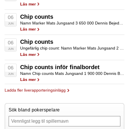
Läs mer
Chip counts
06
Namn Marker Mats Jungsand 3 650 000 Dennis Bejedal 1 400 000 Björne Lindberg 600 000 Nichlas Mattsson 450 000 Morgan Wald 400 000 Ramzi Jelassi utslagen Rasmus Ådjers utslagen Simon Lindell utslagen Sventa Holmgren utslagen Alexander Björkqvist utslagen Markus…
JUN
Läs mer
Chip counts
06
Ungefärlig chip count: Namn Marker Mats Jungsand 2 400 000 Dennis Bejedal 850 000 Björne Lindberg 700 000 Nichlas Mattsson 600 000 Morgan Wald 475 000 Alexander Björkqvist 475 000 Rasmus Ådjers 400 000 Ramzi Jelassi 375 000 Simon Lindell…
JUN
Läs mer
Chip counts inför finalbordet
06
Namn Chip counts Mats Jungsand 1 900 000 Dennis Bejedal 999 000 Nichlas Mattsson 732 000 Morgan Wald 684 000 Björne Lindberg 624 000 Alexander Björkqvist 453 000 Rasmus Ådjers 380 000 Markus Hellström 298 000 Ramzi Jelassi 270 000…
JUN
Läs mer
Ladda fler liverapporteringsinlägg
Sök bland pokerspelare