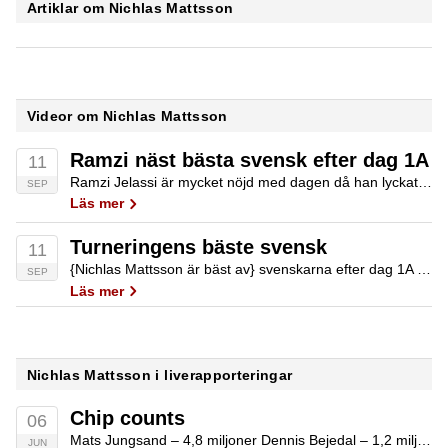
Artiklar om Nichlas Mattsson
Videor om Nichlas Mattsson
Ramzi näst bästa svensk efter dag 1A
11
Ramzi Jelassi är mycket nöjd med dagen då han lyckats spela ihop över 60k. Han är därmed näst bästa svenk bakom Nichlas Mattsson.
SEP
Läs mer
Turneringens bäste svensk
11
{Nichlas Mattsson är bäst av} svenskarna efter dag 1A med runt 70k som han tar med sig till fredagens dag 2.
SEP
Läs mer
Nichlas Mattsson i liverapporteringar
Chip counts
06
Mats Jungsand – 4,8 miljoner Dennis Bejedal – 1,2 miljoner Nichlas Mattsson – 0,48 miljoner
JUN