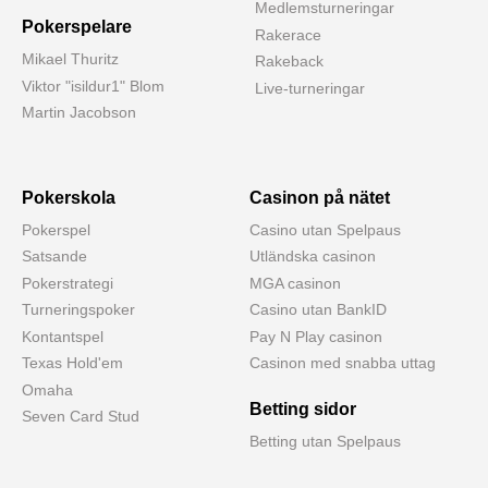
Medlemsturneringar
Pokerspelare
Rakerace
Mikael Thuritz
Rakeback
Viktor "isildur1" Blom
Live-turneringar
Martin Jacobson
Pokerskola
Casinon på nätet
Pokerspel
Casino utan Spelpaus
Satsande
Utländska casinon
Pokerstrategi
MGA casinon
Turneringspoker
Casino utan BankID
Kontantspel
Pay N Play casinon
Texas Hold'em
Casinon med snabba uttag
Omaha
Betting sidor
Seven Card Stud
Betting utan Spelpaus