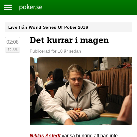
Meny
Poker.se
Skip
Live från World Series Of Poker 2016
to
Det kurrar i magen
content
02:08
15 JUL
Publicerad för 10 år sedan
Niklas Åstedt
var så hungrig att han inte