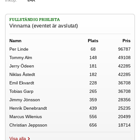
FULLSTÄNDIG PRISLISTA
Vinnarna (eventet är avslutat)
Namn
Plats
Pris
Per Linde
68
96787
Tommy Alm
148
49108
Jerry Ödeen
181
42285
Niklas Åstedt
182
42285
Emil Ekvardt
228
36708
Tobias Garp
265
36708
Jimmy Jönsson
359
28356
Henrik Denebrandt
439
25235
Marcus Wilenius
556
20499
Christian Jeppsson
656
18714
Visa alla