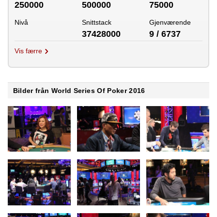
250000
500000
75000
Nivå
Snittstack
Gjenværende
37428000
9 / 6737
Vis færre
Bilder från World Series Of Poker 2016