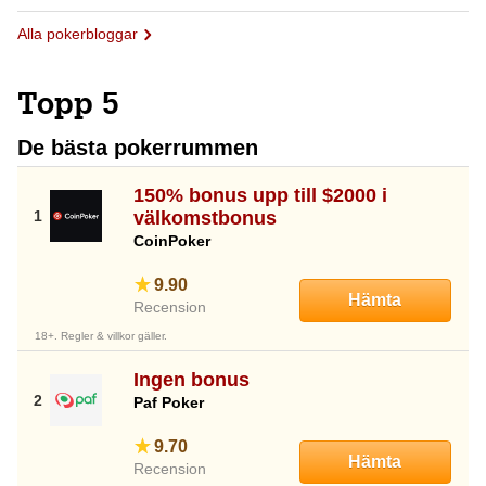
Alla pokerbloggar
Topp 5
De bästa pokerrummen
150% bonus upp till $2000 i
välkomstbonus
CoinPoker
9.90
Hämta
Recension
18+. Regler & villkor gäller.
Ingen bonus
Paf Poker
9.70
Hämta
Recension