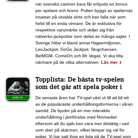
när svenska casinon bara får erbjuda en bonus
per spelare och licens. Potten byggs av spelarnas
insatser på utvalda slots och kan falla när som
helst till en enda vinnare. De är exklusiva för
respektive varumärke och skiljer sig från
nätverks-jackpottar som delas av många sajter. I
Sverige hittar vi bland annat Hajpermiljonen,
LeoJackpot, GoGo Jackpot, Stugchansen,
BetMGM, ComeOn och Mr Vegas. Vi ska titta
närmare på de olika alternativen.
Läs mer
Topplista: De bästa tv-spelen
som det går att spela poker i
De senaste åren har TV-spel växt ut till att bli ett
av de populäraste underhållningsformerna i våran
samtid. De bjuder på en mer interaktiv
underhållning i jämförelse med filmmediet
eftersom att du själv kan vara mer delaktig i vad
som sker på skärmen, vilket lämpar sig väl för
poker. Vi har satt ihop en lista på de TV-spel som