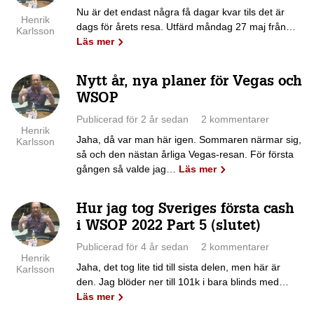
Nu är det endast några få dagar kvar tils det är
Henrik
dags för årets resa. Utfärd måndag 27 maj från…
Karlsson
Läs mer
Nytt år, nya planer för Vegas och
WSOP
Publicerad för 2 år sedan
2 kommentarer
Henrik
Jaha, då var man här igen. Sommaren närmar sig,
Karlsson
så och den nästan årliga Vegas-resan. För första
gången så valde jag…
Läs mer
Hur jag tog Sveriges första cash
i WSOP 2022 Part 5 (slutet)
Publicerad för 4 år sedan
2 kommentarer
Henrik
Jaha, det tog lite tid till sista delen, men här är
Karlsson
den. Jag blöder ner till 101k i bara blinds med…
Läs mer