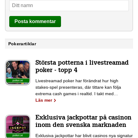
Pokerartiklar
Största potterna i livestreamad
poker - topp 4
Livestreamad poker har förändrat hur high
stakes-spel presenteras, där tittare kan följa
extrema cash games i realtid. I takt med…
Läs mer
Exklusiva jackpottar på casinon
inom den svenska marknaden
Exklusiva jackpottar har blivit casinos nya signatur