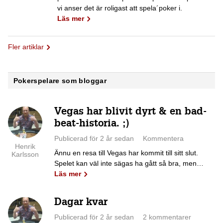
vi anser det är roligast att spela´poker i.
Läs mer
Fler artiklar
Pokerspelare som bloggar
Vegas har blivit dyrt & en bad-
beat-historia. ;)
Publicerad för 2 år sedan
Kommentera
Henrik
Ännu en resa till Vegas har kommit till sitt slut.
Karlsson
Spelet kan väl inte sägas ha gått så bra, men…
Läs mer
Dagar kvar
Publicerad för 2 år sedan
2 kommentarer