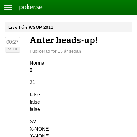
Meny
Poker.se
Skip
Live från WSOP 2011
to
Anter heads-up!
content
00:27
09 JUL
Publicerad för 15 år sedan
Normal
0
21
false
false
false
SV
X-NONE
X-NONE