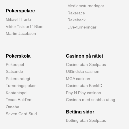
Medlemsturneringar
Pokerspelare
Rakerace
Mikael Thuritz
Rakeback
Viktor "isildur1" Blom
Live-turneringar
Martin Jacobson
Pokerskola
Casinon på nätet
Pokerspel
Casino utan Spelpaus
Satsande
Utländska casinon
Pokerstrategi
MGA casinon
Turneringspoker
Casino utan BankID
Kontantspel
Pay N Play casinon
Texas Hold'em
Casinon med snabba uttag
Omaha
Betting sidor
Seven Card Stud
Betting utan Spelpaus