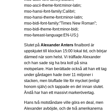
mso-ascii-theme-font:minor-latin;
mso-hansi-font-family:Calibri;
mso-hansi-theme-font:minor-latin;
mso-bidi-font-family:”Times New Roman”;
mso-bidi-theme-font:minor-bidi;
mso-fareast-language:EN-US;}
Slutet på
Alexander Anters
finalbord är
uppskjutet till klockan 15:00 lokal tid, och börjar
därmed när som helst. Vi träffade Alexander
och han sade sig ha bra koll på sina
motspelare. Han berättade också att han ett tag
under gårdagen hade över 11 miljoner i
stacken, men bluffade lite för mycket (enligt
honom själv) och tappade en del innan slutet.
Ändå har han ett massivt markerövertag.
Hans två motståndare ville göra en deal, men
Alexander avböjde, och de två amerikanerna