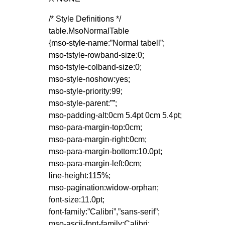
/* Style Definitions */
table.MsoNormalTable
{mso-style-name:”Normal tabell”;
mso-tstyle-rowband-size:0;
mso-tstyle-colband-size:0;
mso-style-noshow:yes;
mso-style-priority:99;
mso-style-parent:””;
mso-padding-alt:0cm 5.4pt 0cm 5.4pt;
mso-para-margin-top:0cm;
mso-para-margin-right:0cm;
mso-para-margin-bottom:10.0pt;
mso-para-margin-left:0cm;
line-height:115%;
mso-pagination:widow-orphan;
font-size:11.0pt;
font-family:”Calibri”,”sans-serif”;
mso-ascii-font-family:Calibri;