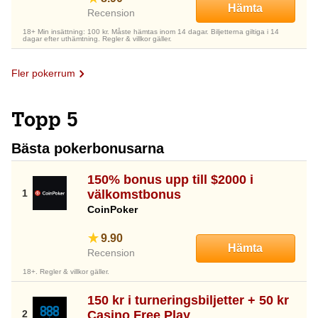
Hämta
Recension
18+ Min insättning: 100 kr. Måste hämtas inom 14 dagar. Biljetterna giltiga i 14
dagar efter uthämtning. Regler & villkor gäller.
Fler pokerrum
Topp 5
Bästa pokerbonusarna
150% bonus upp till $2000 i
välkomstbonus
CoinPoker
9.90
Hämta
Recension
18+. Regler & villkor gäller.
150 kr i turneringsbiljetter + 50 kr
Casino Free Play