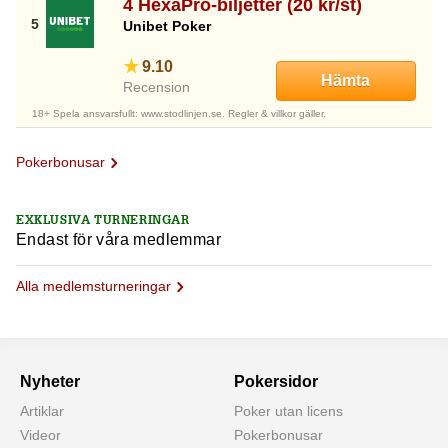
4 HexaPro-biljetter (20 kr/st)
Unibet Poker
9.10
Hämta
Recension
18+ Spela ansvarsfullt: www.stodlinjen.se. Regler & villkor gäller.
Pokerbonusar
EXKLUSIVA TURNERINGAR
Endast för våra medlemmar
Alla medlemsturneringar
Nyheter
Pokersidor
Artiklar
Poker utan licens
Videor
Pokerbonusar