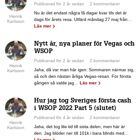
Publicerad för 2 år sedan
2 kommentarer
Nu är det endast några få dagar kvar tils det är
Henrik
dags för årets resa. Utfärd måndag 27 maj från…
Karlsson
Läs mer
Nytt år, nya planer för Vegas och
WSOP
Publicerad för 2 år sedan
2 kommentarer
Henrik
Jaha, då var man här igen. Sommaren närmar sig,
Karlsson
så och den nästan årliga Vegas-resan. För första
gången så valde jag…
Läs mer
Hur jag tog Sveriges första cash
i WSOP 2022 Part 5 (slutet)
Publicerad för 4 år sedan
2 kommentarer
Henrik
Jaha, det tog lite tid till sista delen, men här är
Karlsson
den. Jag blöder ner till 101k i bara blinds med…
Läs mer