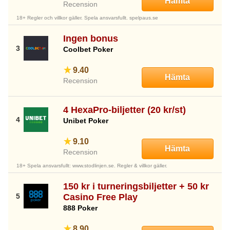
Hämta
Recension
18+ Regler och villkor gäller. Spela ansvarsfullt. spelpaus.se
Ingen bonus
Coolbet Poker
9.40
Hämta
Recension
4 HexaPro-biljetter (20 kr/st)
Unibet Poker
9.10
Hämta
Recension
18+ Spela ansvarsfullt: www.stodlinjen.se. Regler & villkor gäller.
150 kr i turneringsbiljetter + 50 kr
Casino Free Play
888 Poker
8.90