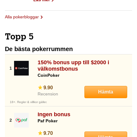
Alla pokerbloggar
Topp 5
De bästa pokerrummen
150% bonus upp till $2000 i
välkomstbonus
CoinPoker
9.90
Hämta
Recension
18+. Regler & villkor gäller.
Ingen bonus
Paf Poker
9.70