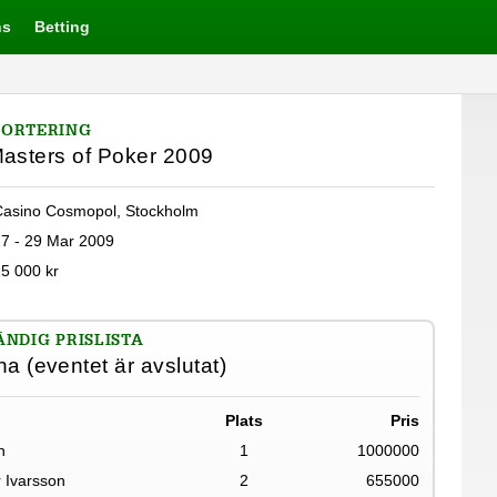
ns
Betting
PORTERING
Masters of Poker 2009
asino Cosmopol, Stockholm
7 - 29 Mar 2009
5 000 kr
ÄNDIG PRISLISTA
a (eventet är avslutat)
Plats
Pris
n
1
1000000
 Ivarsson
2
655000