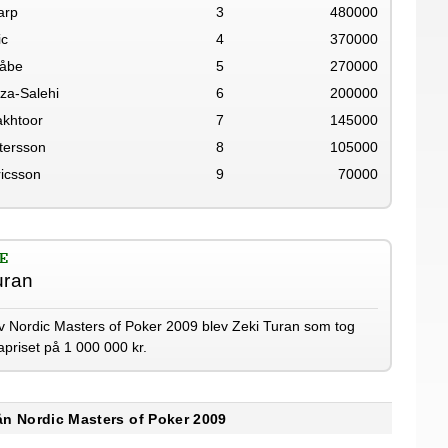
arp
3
480000
ic
4
370000
åbe
5
270000
za-Salehi
6
200000
akhtoor
7
145000
tersson
8
105000
ricsson
9
70000
E
uran
v Nordic Masters of Poker 2009 blev Zeki Turan som tog
apriset på 1 000 000 kr.
ån Nordic Masters of Poker 2009