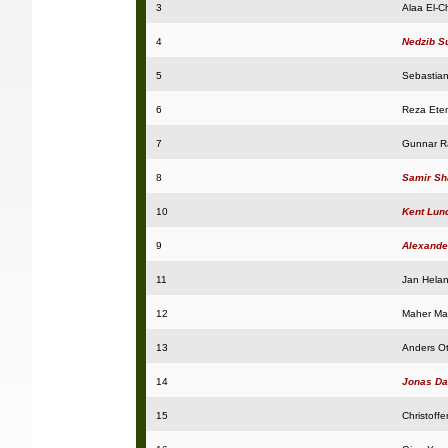
3
Alaa El-C
4
Nedzib 
5
Sebastian
6
Reza Ete
7
Gunnar R
8
Samir Sh
10
Kent Lun
9
Alexande
11
Jan Hela
12
Maher M
13
Anders O
14
Jonas Da
15
Christoffe