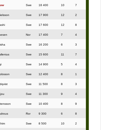
low
Swe
18 400
10
7
ielsson
Swe
17 900
12
2
ashi
Swe
17 600
12
8
nesen
Nor
17 400
7
4
isha
Swe
16 200
6
3
llenius
Swe
15 600
11
7
i
Swe
14 900
5
4
cobsson
Swe
12 400
8
1
dqvist
Swe
11 500
8
3
jou
Swe
11 300
9
4
rtensson
Swe
10 400
8
9
drous
Ror
9 300
6
8
ahim
Swe
8 500
10
2