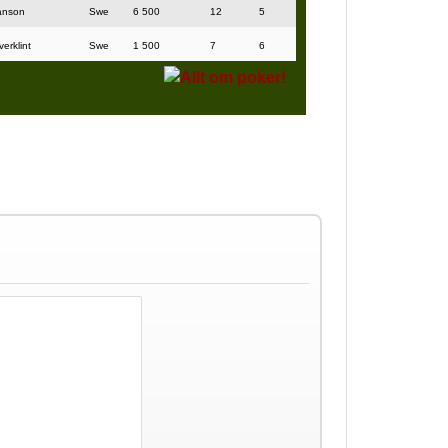
anson
Swe
6 500
12
5
erklint
Swe
1 500
7
6