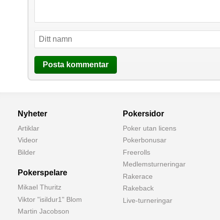
Nyheter
Pokersidor
Artiklar
Poker utan licens
Videor
Pokerbonusar
Bilder
Freerolls
Medlemsturneringar
Pokerspelare
Rakerace
Mikael Thuritz
Rakeback
Viktor "isildur1" Blom
Live-turneringar
Martin Jacobson