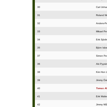
30
Carl Joha
31
Roland Ni
32
Anders-Pe
33
Mikael Pe
34
Erik Sjödi
35
Björn Isb
37
Simon Pe
36
Aki Pyysi
38
Kim Hon L
39
Jimmy Ös
40
Tomas Al
41
Erik Walte
42
Jimmy Wå