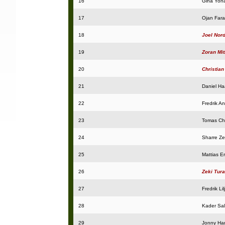
16
Gina Yon
17
Ojan Fara
18
Joel Nord
19
Zoran Mit
20
Christian
21
Daniel Ha
22
Fredrik A
23
Tomas Ch
24
Sharre Ze
25
Mattias E
26
Zeki Tur
27
Fredrik Li
28
Kader Sa
29
Jonny Ha