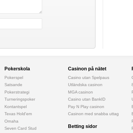
Pokerskola
Casinon på nätet
Pokerspel
Casino utan Spelpaus
Satsande
Utländska casinon
Pokerstrategi
MGA casinon
Turneringspoker
Casino utan BankID
Kontantspel
Pay N Play casinon
Texas Hold'em
Casinon med snabba uttag
Omaha
Betting sidor
Seven Card Stud