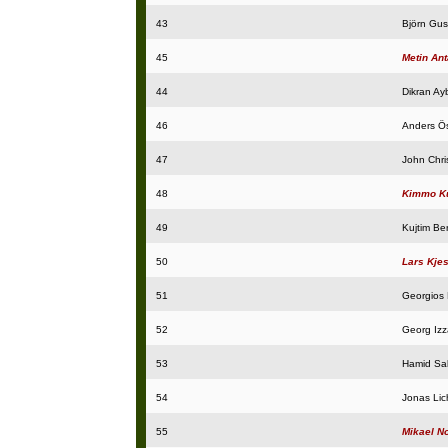
43
Björn Gus
45
Metin Ant
44
Dikran Ay
46
Anders Ös
47
John Chri
48
Kimmo K
49
Kujtim Be
50
Lars Kjes
51
Georgios 
52
Georg Izz
53
Hamid Sal
54
Jonas Lic
55
Mikael N