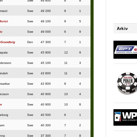
an
Swe
49 800
8
8
marzi
Swe
49 200
9
1
kvist
Swe
49 100
9
5
Arkiv
ic
Swe
49 000
6
9
 Grundtvig
Den
47 300
7
1
apala
Swe
45 800
12
9
ndersson
Swe
45 100
11
3
indeh
Swe
43 800
11
8
raatkar
Swe
42 800
8
4
ricsson
Swe
40 900
10
4
an
Swe
40 900
10
8
ljeborg
Swe
40 500
6
1
lam
Swe
40 300
7
2
nna
Swe
37 300
7
9