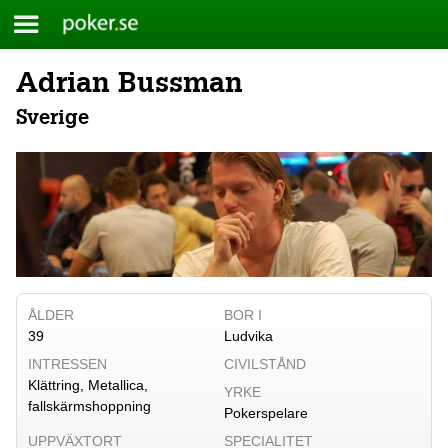
Meny
Poker.se
Adrian Bussman
Skip
to
Sverige
content
ÅLDER
BOR I
39
Ludvika
INTRESSEN
CIVILSTÅND
Klättring, Metallica,
YRKE
fallskärmshoppning
Pokerspelare
UPPVÄXTORT
SPECIALITET