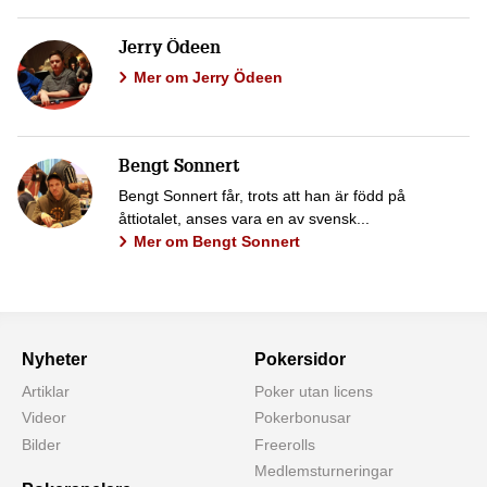
Jerry Ödeen
Mer om Jerry Ödeen
Bengt Sonnert
Bengt Sonnert får, trots att han är född på
åttiotalet, anses vara en av svensk...
Mer om Bengt Sonnert
Nyheter
Pokersidor
Artiklar
Poker utan licens
Videor
Pokerbonusar
Bilder
Freerolls
Medlemsturneringar