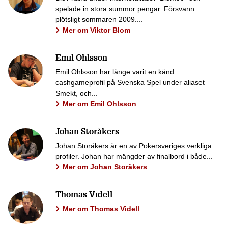
spelade in stora summor pengar. Försvann
plötsligt sommaren 2009....
Mer om Viktor Blom
Emil Ohlsson
Emil Ohlsson har länge varit en känd
cashgameprofil på Svenska Spel under aliaset
Smekt, och...
Mer om Emil Ohlsson
Johan Storåkers
Johan Storåkers är en av Pokersveriges verkliga
profiler. Johan har mängder av finalbord i både...
Mer om Johan Storåkers
Thomas Videll
Mer om Thomas Videll