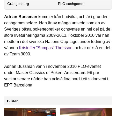
Grängesberg
PLO cashgame
Adrian Bussman
kommer från Ludvika, och är i grunden
cashgamespelare. Han är av många ansedd som en av
Sveriges bästa pokerteoretiker ochsyntes en hel del på de
stora liveturneringarna 2009-2013. I oktober 2010 var han
medlem i det svenska Nations Cup-laget under ledning av
vännen
Kristoffer ”Sumpas” Thorsson
, och är också en del
av Team 3000.
Adrian Bussman vann i november 2010 PLO-eventet
under Master Classics of Poker i Amsterdam. Ett par
veckor senare nådde han också finalbord i ett sidoevent i
EPT Barcelona.
Bilder