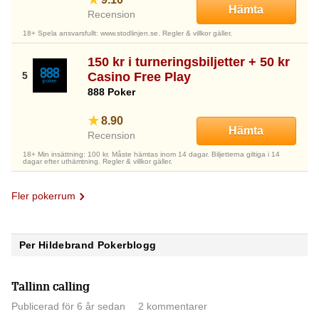
Hämta
Recension
18+ Spela ansvarsfullt: www.stodlinjen.se. Regler & villkor gäller.
150 kr i turneringsbiljetter + 50 kr
Casino Free Play
888 Poker
8.90
Hämta
Recension
18+ Min insättning: 100 kr. Måste hämtas inom 14 dagar. Biljetterna giltiga i 14
dagar efter uthämtning. Regler & villkor gäller.
Fler pokerrum
Per Hildebrand Pokerblogg
Tallinn calling
Publicerad för 6 år sedan
2 kommentarer