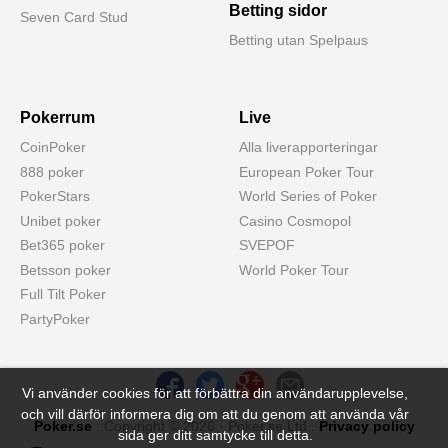
Betting sidor
Seven Card Stud
Betting utan Spelpaus
Pokerrum
Live
CoinPoker
Alla liverapporteringar
888 poker
European Poker Tour
PokerStars
World Series of Poker
Unibet poker
Casino Cosmopol
Bet365 poker
SVEPOF
Betsson poker
World Poker Tour
Full Tilt Poker
PartyPoker
Vi använder cookies för att förbättra din användarupplevelse,
och vill därför informera dig om att du genom att använda vår
Poker.se
. Copyright © 2026 · Poker.se Ltd .
Privacy policy
sida ger ditt samtycke till detta.