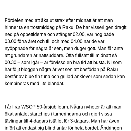
Fördelen med att åka ut strax efter midnatt är att man
hinner ta en tröstmiddag på Raku. De har visserligen dragit
ned på öppettiderna och stänger 02.00, var nog både
03.00 förra året och till och med 04.00 när de var
nyöppnade för några år sen, men duger gott. Man får anta
att grundaren är nattsuddare. Ofta fullsatt till midnatt så
00.30 – som igår – är förvisso en bra tid att busta. Ni som
har följt bloggen några år vet sen att basfödan på Raku
består av blue fin tuna och grillad anklever som sedan kan
kombineras med lite blandat.
I år firar WSOP 50-årsjubileum. Några nyheter är att man
ökat antalet startchips i turneringarna och gjort vissa
tävlingar till 4-dagars istället för 3-dagars. Man har även
infört att endast big blind antar för hela bordet. Ändringen