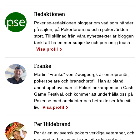
Redaktionen
Poker.se-redaktionen bloggar om vad som händer
på sajten, på Pokerforum.nu och i pokervärlden i
stort. Till skillnad från våra nyhetstexter är bloggen
tänkt att ha en mer subjektiv och personlig touch.
Visa profil
Franke
Martin "Franke" von Zweigbergk är entreprenör,
pokerspelare och branschprofil. Han är bland
annat upphovsman till Pokerfinnkampen och Cash
Game Festival, och kommer att underhålla oss på
Poker.se med anekdoter och betraktelser från sitt
liv.
Visa profil
Per Hildebrand
Per är en av svensk pokers verkliga veteraner, och
var med redan innan Texas började spelas i