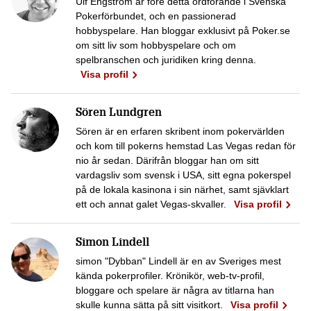
Ulf Engström är före detta ordförande i Svenska
Pokerförbundet, och en passionerad
hobbyspelare. Han bloggar exklusivt på Poker.se
om sitt liv som hobbyspelare och om
spelbranschen och juridiken kring denna.
Visa profil
Sören Lundgren
Sören är en erfaren skribent inom pokervärlden
och kom till pokerns hemstad Las Vegas redan för
nio år sedan. Därifrån bloggar han om sitt
vardagsliv som svensk i USA, sitt egna pokerspel
på de lokala kasinona i sin närhet, samt sjävklart
ett och annat galet Vegas-skvaller.
Visa profil
Simon Lindell
simon "Dybban" Lindell är en av Sveriges mest
kända pokerprofiler. Krönikör, web-tv-profil,
bloggare och spelare är några av titlarna han
skulle kunna sätta på sitt visitkort.
Visa profil