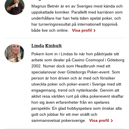
Magnus Betnér är en av Sveriges mest kända och
uppskattade komiker. Parallellt med karriären som
underhållare har han hela tiden spelat poker, och
har turneringsresultat på internationell toppnivå
både live och online.
Visa profil
Linda Kinhult
Pokern kom in i Lindas liv när hon påbörjade sitt
arbete som dealer på Casino Cosmopol i Göteborg
2002. Numer dock som Headbrush med ett
specialansvar över Göteborgs Poker-event. Som
person är hon driven och är med och försöker
utveckla poker och poker-event i Sverige med sitt
engagemang, trend och nytänkande. Genom att
aktivt resa världen runt på olika pokerevent skaffar
hon sig även erfarenheter från en spelares
perspektiv. En glad hobbyspelare som önskar alla
gott och jobbar för ett mer snällt och
sammansvetsat pokersverige.
Visa profil