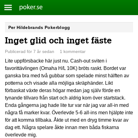
Meny
Poker.se
Skip
Per Hildebrands Pokerblogg
to
Inget glid och inget fäste
content
Publicerad för 7 år sedan
1 kommentar
Lite uppförsbacke här just nu. Cash-out sviten i
favorittävlingen (Omaha H/L 10K) bröts raskt. Bordet var
ganska bra med två gubbar som spelade minst hälften av
potterna och visade alla möjliga skräphänder. Likt
förbaskat växte deras högar medan jag själv förde en
tynande tillvaro från start och aldrig kom över startstack.
Enda gångerna jag hade lite tur var när jag var all-in med
några få marker kvar. Överlevde 5-6 all-ins men hjälpte inte
för att komma tillbaka. Åkte ut med en dryg timme kvar av
dag ett. Några spelare åkte innan men båda fiskarna
överlevde mig.