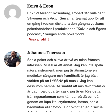
Koivu & Egon
Erik "Valterego" Rosenberg, Robert "Koivulainen"
Sihvonen och Viktor Serra har teamat upp för att
en gång i veckan diskutera den gångna veckans
pokerhändelser i produktionen "Koivus och Egons
podcast", Sveriges enda pokerpodd.
Visa profil
Johannes Tuvesson
Spela poker och skriva är två av mina främsta
intressen. Musik är ett annat. Jag kan inte spela
några instrument, men jag är åtminstone en
medioker sångare och framförallt är jag bäst i
världen på att LYSSNA på musik. Jag kan
dessutom nämna lite snabbt att min favoritwhisky
är Laphroaig quarter cask; jag är en före detta
träningsnarkoman som kämpar på då och då
genom att löpa lite, styrketräna, boxas, spela
badminton eller fotboll. För övrigt är jag bisexuell