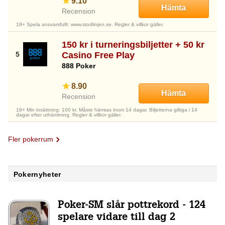
9.10
Hämta
Recension
18+ Spela ansvarsfullt: www.stodlinjen.se. Regler & villkor gäller.
150 kr i turneringsbiljetter + 50 kr
Casino Free Play
888 Poker
8.90
Hämta
Recension
18+ Min insättning: 100 kr. Måste hämtas inom 14 dagar. Biljetterna giltiga i 14
dagar efter uthämtning. Regler & villkor gäller.
Fler pokerrum
Pokernyheter
Poker-SM slår pottrekord - 124
spelare vidare till dag 2