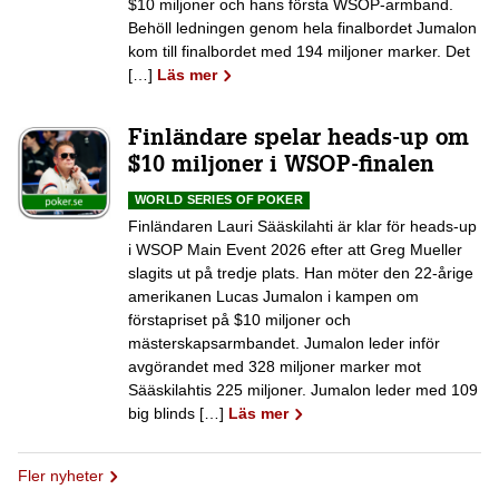
$10 miljoner och hans första WSOP-armband.
Behöll ledningen genom hela finalbordet Jumalon
kom till finalbordet med 194 miljoner marker. Det
[…]
Läs mer
Finländare spelar heads-up om
$10 miljoner i WSOP-finalen
WORLD SERIES OF POKER
Finländaren Lauri Sääskilahti är klar för heads-up
i WSOP Main Event 2026 efter att Greg Mueller
slagits ut på tredje plats. Han möter den 22-årige
amerikanen Lucas Jumalon i kampen om
förstapriset på $10 miljoner och
mästerskapsarmbandet. Jumalon leder inför
avgörandet med 328 miljoner marker mot
Sääskilahtis 225 miljoner. Jumalon leder med 109
big blinds […]
Läs mer
Fler nyheter