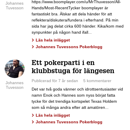
https://www.boomplayer.com/u/MrThuvesson/All-
Johannes
Hands/Most-RecentTycker boomplayer är
Tuvesson
fantastiskt bra. Älskar att dela händer för att
reflektera/diskutera/fundera i efterhand. På min
sida har jag delat cirka 600 händer. Kika/kom med
synpunkter på någon hand ifall...
Läs hela inlägget
Johannes Tuvessons Pokerblogg
Ett pokerparti i en
klubbstuga för längesen
Publicerad för 7 år sedan
5 kommentarer
Johannes
Tuvesson
Det var två goda vänner och idrottsentusiaster vid
namn Enok och Hannes som nyss börjat fatta
tycke för det trendiga kortspelet Texas Holdem
som så många andra efter att amatören...
Läs hela inlägget
Johannes Tuvessons Pokerblogg