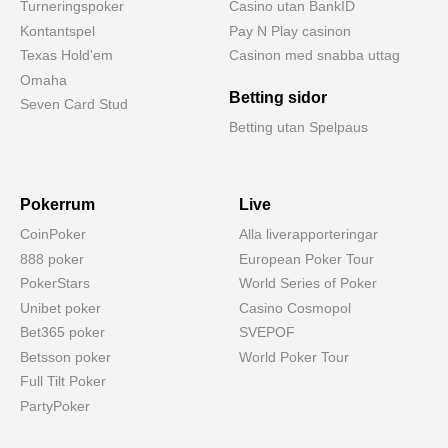
Turneringspoker
Casino utan BankID
Kontantspel
Pay N Play casinon
Texas Hold'em
Casinon med snabba uttag
Omaha
Betting sidor
Seven Card Stud
Betting utan Spelpaus
Pokerrum
Live
CoinPoker
Alla liverapporteringar
888 poker
European Poker Tour
PokerStars
World Series of Poker
Unibet poker
Casino Cosmopol
Bet365 poker
SVEPOF
Betsson poker
World Poker Tour
Full Tilt Poker
PartyPoker