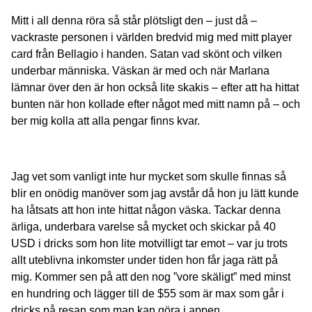
Mitt i all denna röra så står plötsligt den – just då –
vackraste personen i världen bredvid mig med mitt player
card från Bellagio i handen. Satan vad skönt och vilken
underbar människa. Väskan är med och när Marlana
lämnar över den är hon också lite skakis – efter att ha hittat
bunten när hon kollade efter något med mitt namn på – och
ber mig kolla att alla pengar finns kvar.
Jag vet som vanligt inte hur mycket som skulle finnas så
blir en onödig manöver som jag avstår då hon ju lätt kunde
ha låtsats att hon inte hittat någon väska. Tackar denna
ärliga, underbara varelse så mycket och skickar på 40
USD i dricks som hon lite motvilligt tar emot – var ju trots
allt uteblivna inkomster under tiden hon får jaga rätt på
mig. Kommer sen på att den nog ”vore skäligt” med minst
en hundring och lägger till de $55 som är max som går i
dricks på resan som man kan göra i appen.