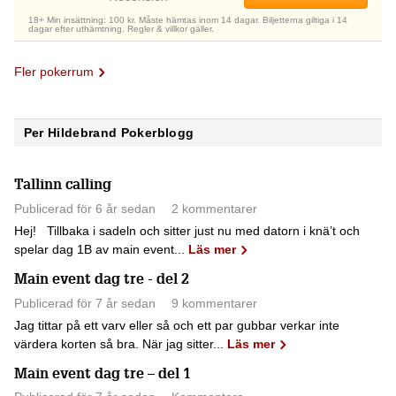
18+ Min insättning: 100 kr. Måste hämtas inom 14 dagar. Biljetterna giltiga i 14
dagar efter uthämtning. Regler & villkor gäller.
Fler pokerrum
Per Hildebrand Pokerblogg
Tallinn calling
Publicerad för 6 år sedan
2 kommentarer
Hej! Tillbaka i sadeln och sitter just nu med datorn i knä’t och
spelar dag 1B av main event...
Läs mer
Main event dag tre - del 2
Publicerad för 7 år sedan
9 kommentarer
Jag tittar på ett varv eller så och ett par gubbar verkar inte
värdera korten så bra. När jag sitter...
Läs mer
Main event dag tre – del 1