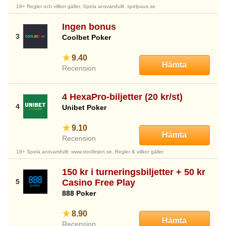
18+ Regler och villkor gäller. Spela ansvarsfullt. spelpaus.se
Ingen bonus
Coolbet Poker
9.40
Hämta
Recension
4 HexaPro-biljetter (20 kr/st)
Unibet Poker
9.10
Hämta
Recension
18+ Spela ansvarsfullt: www.stodlinjen.se. Regler & villkor gäller.
150 kr i turneringsbiljetter + 50 kr
Casino Free Play
888 Poker
8.90
Hämta
Recension