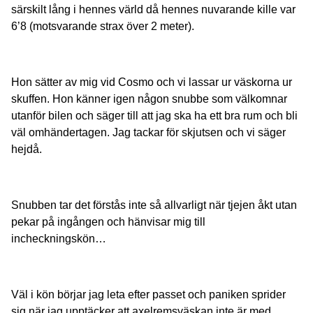
särskilt lång i hennes värld då hennes nuvarande kille var
6’8 (motsvarande strax över 2 meter).
Hon sätter av mig vid Cosmo och vi lassar ur väskorna ur
skuffen. Hon känner igen någon snubbe som välkomnar
utanför bilen och säger till att jag ska ha ett bra rum och bli
väl omhändertagen. Jag tackar för skjutsen och vi säger
hejdå.
Snubben tar det förstås inte så allvarligt när tjejen åkt utan
pekar på ingången och hänvisar mig till
incheckningskön…
Väl i kön börjar jag leta efter passet och paniken sprider
sig när jag upptäcker att axelremsväskan inte är med.