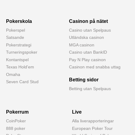
Pokerskola
Casinon på nätet
Pokerspel
Casino utan Spelpaus
Satsande
Utländska casinon
Pokerstrategi
MGA casinon
Turneringspoker
Casino utan BankID
Kontantspel
Pay N Play casinon
Texas Hold'em
Casinon med snabba uttag
Omaha
Betting sidor
Seven Card Stud
Betting utan Spelpaus
Pokerrum
Live
CoinPoker
Alla liverapporteringar
888 poker
European Poker Tour