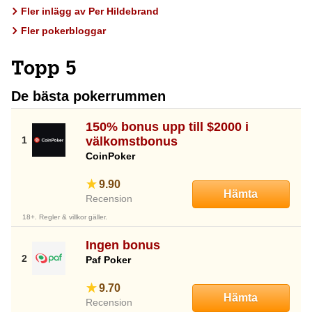
Fler inlägg av Per Hildebrand
Fler pokerbloggar
Topp 5
De bästa pokerrummen
150% bonus upp till $2000 i
välkomstbonus
CoinPoker
9.90
Hämta
Recension
18+. Regler & villkor gäller.
Ingen bonus
Paf Poker
9.70
Hämta
Recension