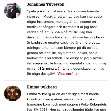
Johannes Tuvesson
Spela poker och skriva är två av mina främsta
intressen. Musik är ett annat. Jag kan inte spela
några instrument, men jag är åtminstone en
medioker sångare och framförallt är jag bäst i
världen på att LYSSNA på musik. Jag kan
dessutom nämna lite snabbt att min favoritwhisky
är Laphroaig quarter cask; jag är en före detta
träningsnarkoman som kämpar på då och då
genom att löpa lite, styrketräna, boxas, spela
badminton eller fotboll. För övrigt är jag bisexuell
ifall någon skulle finna mig iögonfallande. Flummig
och snäll är mina två främsta egenskaper, om jag
får säga det själv!
Visa profil
Emma wikberg
Emma Wikberg är en av Sveriges mest kända
kvinnliga pokerspelare, vars största publika
framgång kom i och med segern i Pokerförbundets
live-SM 2015. Hon syns regelbundet både live och