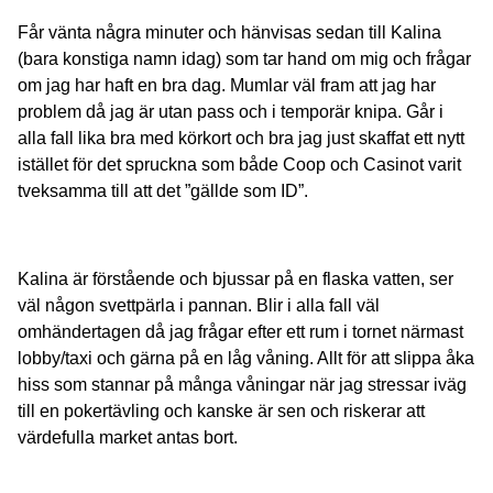
Får vänta några minuter och hänvisas sedan till Kalina
(bara konstiga namn idag) som tar hand om mig och frågar
om jag har haft en bra dag. Mumlar väl fram att jag har
problem då jag är utan pass och i temporär knipa. Går i
alla fall lika bra med körkort och bra jag just skaffat ett nytt
istället för det spruckna som både Coop och Casinot varit
tveksamma till att det ”gällde som ID”.
Kalina är förstående och bjussar på en flaska vatten, ser
väl någon svettpärla i pannan. Blir i alla fall väl
omhändertagen då jag frågar efter ett rum i tornet närmast
lobby/taxi och gärna på en låg våning. Allt för att slippa åka
hiss som stannar på många våningar när jag stressar iväg
till en pokertävling och kanske är sen och riskerar att
värdefulla market antas bort.