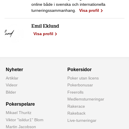
online både i svenska och internationella
turneringssammanhang.
Visa profil
Emil Eklund
Visa profil
Nyheter
Pokersidor
Artiklar
Poker utan licens
Videor
Pokerbonusar
Bilder
Freerolls
Medlemsturneringar
Pokerspelare
Rakerace
Mikael Thuritz
Rakeback
Viktor "isildur1" Blom
Live-turneringar
Martin Jacobson