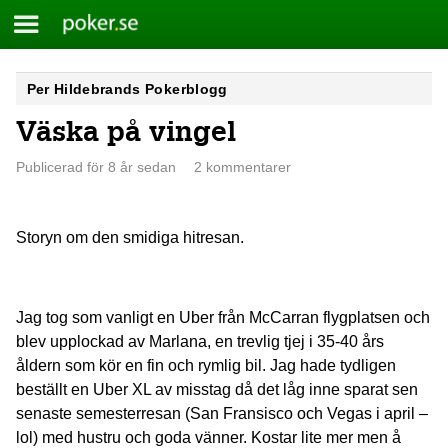
Meny
Poker.se
Skip
Per Hildebrands Pokerblogg
to
Väska på vingel
content
Publicerad för 8 år sedan
2 kommentarer
Storyn om den smidiga hitresan.
Jag tog som vanligt en Uber från McCarran flygplatsen och
blev upplockad av Marlana, en trevlig tjej i 35-40 års
åldern som kör en fin och rymlig bil. Jag hade tydligen
beställt en Uber XL av misstag då det låg inne sparat sen
senaste semesterresan (San Fransisco och Vegas i april –
lol) med hustru och goda vänner. Kostar lite mer men å