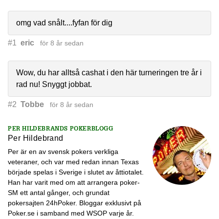
omg vad snålt....fyfan för dig
#1
eric
för 8 år sedan
Wow, du har alltså cashat i den här turneringen tre år i
rad nu! Snyggt jobbat.
#2
Tobbe
för 8 år sedan
PER HILDEBRANDS POKERBLOGG
Per Hildebrand
Per är en av svensk pokers verkliga
veteraner, och var med redan innan Texas
började spelas i Sverige i slutet av åttiotalet.
Han har varit med om att arrangera poker-
SM ett antal gånger, och grundat
pokersajten 24hPoker. Bloggar exklusivt på
Poker.se i samband med WSOP varje år.