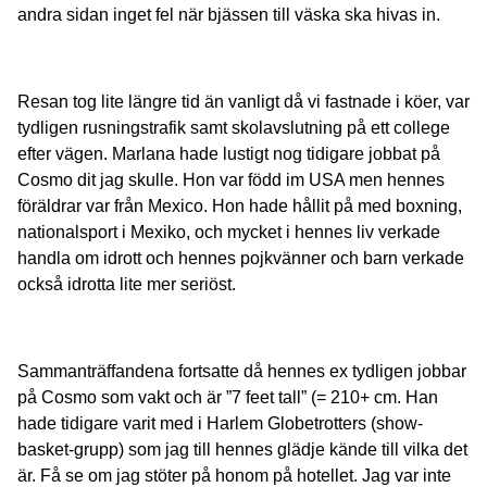
andra sidan inget fel när bjässen till väska ska hivas in.
Resan tog lite längre tid än vanligt då vi fastnade i köer, var
tydligen rusningstrafik samt skolavslutning på ett college
efter vägen. Marlana hade lustigt nog tidigare jobbat på
Cosmo dit jag skulle. Hon var född im USA men hennes
föräldrar var från Mexico. Hon hade hållit på med boxning,
nationalsport i Mexiko, och mycket i hennes liv verkade
handla om idrott och hennes pojkvänner och barn verkade
också idrotta lite mer seriöst.
Sammanträffandena fortsatte då hennes ex tydligen jobbar
på Cosmo som vakt och är ”7 feet tall” (= 210+ cm. Han
hade tidigare varit med i Harlem Globetrotters (show-
basket-grupp) som jag till hennes glädje kände till vilka det
är. Få se om jag stöter på honom på hotellet. Jag var inte