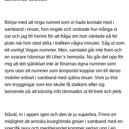
Börjar med att ringa numret som vi hade kontakt med i
samband i resan, hon ringde och undrade hur många vi
var och jag till henne för att fråga om hon väntade på fel
plats när hon stod stilla i trafiken några minuter. Såg ut som
ett vanligt Vegas nummer. Men, samtalet går inte fram och
en svarare hänvisar till Uber’s hemsida. Nu går det upp för
mig att det självklart inte är förarnas egna nummer som
syns utan ett nummer som temporärt kopplar om till deras
mobiler enbart i samband med själva resan. Vore ju trist
om snyggingar som kör skulle få stalkers efter sig
beroende på att känslig info lämnades ut till kreti och pleti.
Nåväl, in i appen igen och den är ju superbra. Finns en
möjlighet att anmäla kvarglömda grejer i samband med en
specifik resa och meddelandet kommer sedan upp i en