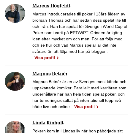
Marcus Högfeldt
Marcus introducerades till poker i 13års åldern av
brorsan Thomas och har sedan dess spelat lite till
och från. Han har spelat för Sverige i World Cup of
Poker samt varit på EPT/WPT. Grinden är igång
igen efter mycket om och men! För att följa med
och se hur och vad Marcus spelar är det inte
svårare än att följa med här på bloggen.
Visa profil
Magnus Betnér
Magnus Betnér är en av Sveriges mest kända och
uppskattade komiker. Parallellt med karriären som
underhållare har han hela tiden spelat poker, och
har turneringsresultat på internationell toppnivå
både live och online.
Visa profil
Linda Kinhult
Pokern kom in i Lindas liv när hon påbörjade sitt