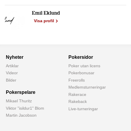
Emil Eklund
Visa profil
Nyheter
Pokersidor
Artiklar
Poker utan licens
Videor
Pokerbonusar
Bilder
Freerolls
Medlemsturneringar
Pokerspelare
Rakerace
Mikael Thuritz
Rakeback
Viktor "isildur1" Blom
Live-turneringar
Martin Jacobson