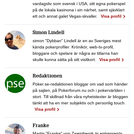
vardagsliv som svensk i USA, sitt egna pokerspel
på de lokala kasinona i sin närhet, samt sjävklart
ett och annat galet Vegas-skvaller.
Visa profil
Simon Lindell
simon "Dybban" Lindell är en av Sveriges mest
kända pokerprofiler. Krönikör, web-tv-profil,
bloggare och spelare är några av titlarna han
skulle kunna sätta på sitt visitkort.
Visa profil
Redaktionen
Poker.se-redaktionen bloggar om vad som händer
på sajten, på Pokerforum.nu och i pokervärlden i
stort. Till skillnad från våra nyhetstexter är bloggen
tänkt att ha en mer subjektiv och personlig touch.
Visa profil
Franke
Martin "Franke" von Zweigbergk är entreprenör,