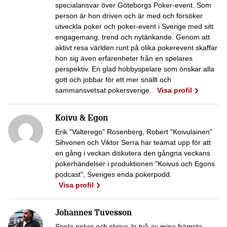
specialansvar över Göteborgs Poker-event. Som
person är hon driven och är med och försöker
utveckla poker och poker-event i Sverige med sitt
engagemang, trend och nytänkande. Genom att
aktivt resa världen runt på olika pokerevent skaffar
hon sig även erfarenheter från en spelares
perspektiv. En glad hobbyspelare som önskar alla
gott och jobbar för ett mer snällt och
sammansvetsat pokersverige.
Visa profil
Koivu & Egon
Erik "Valterego" Rosenberg, Robert "Koivulainen"
Sihvonen och Viktor Serra har teamat upp för att
en gång i veckan diskutera den gångna veckans
pokerhändelser i produktionen "Koivus och Egons
podcast", Sveriges enda pokerpodd.
Visa profil
Johannes Tuvesson
Spela poker och skriva är två av mina främsta