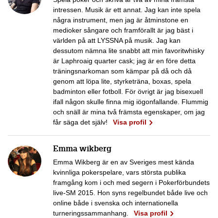
intressen. Musik är ett annat. Jag kan inte spela
några instrument, men jag är åtminstone en
medioker sångare och framförallt är jag bäst i
världen på att LYSSNA på musik. Jag kan
dessutom nämna lite snabbt att min favoritwhisky
är Laphroaig quarter cask; jag är en före detta
träningsnarkoman som kämpar på då och då
genom att löpa lite, styrketräna, boxas, spela
badminton eller fotboll. För övrigt är jag bisexuell
ifall någon skulle finna mig iögonfallande. Flummig
och snäll är mina två främsta egenskaper, om jag
får säga det själv!
Visa profil
Emma wikberg
Emma Wikberg är en av Sveriges mest kända
kvinnliga pokerspelare, vars största publika
framgång kom i och med segern i Pokerförbundets
live-SM 2015. Hon syns regelbundet både live och
online både i svenska och internationella
turneringssammanhang.
Visa profil