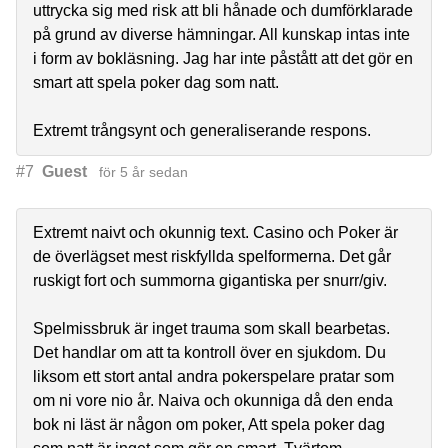
uttrycka sig med risk att bli hånade och dumförklarade
på grund av diverse hämningar. All kunskap intas inte
i form av bokläsning. Jag har inte påstått att det gör en
smart att spela poker dag som natt.
Extremt trångsynt och generaliserande respons.
#7
Guest
för 5 år sedan
Extremt naivt och okunnig text. Casino och Poker är
de överlägset mest riskfyllda spelformerna. Det går
ruskigt fort och summorna gigantiska per snurr/giv.
Spelmissbruk är inget trauma som skall bearbetas.
Det handlar om att ta kontroll över en sjukdom. Du
liksom ett stort antal andra pokerspelare pratar som
om ni vore nio år. Naiva och okunniga då den enda
bok ni läst är någon om poker, Att spela poker dag