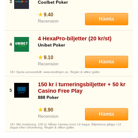
Coolbet Poker
9.40
Hämta
Recension
4 HexaPro-biljetter (20 kr/st)
Unibet Poker
9.10
Hämta
Recension
18+ Spela ansvarsfullt: www.stodlinjen.se. Regler & villkor gäller.
150 kr i turneringsbiljetter + 50 kr
Casino Free Play
888 Poker
8.90
Hämta
Recension
18+ Min insättning: 100 kr. Måste hämtas inom 14 dagar. Biljetterna giltiga i 14
dagar efter uthämtning. Regler & villkor gäller.