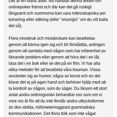
Det är en mans åsikt. Nu handlar denna texten om
onlinepoker främst och där kan det gå ruskigt
långsamt och summorna kan vara mikroskopiska per
turnering eller sittning (eller "snurr/giv" om du vill kalla
det så).
Flera missbruk och missbrukare kan bearbetas
genom att känna igen sig och bli förstådda, antingen
genom att samtala med någon som har erfarenhet av
liknande problem eller genom att höra det i en låt,
läsa det i en bok eller se det på en film. Vi har alla
olika metoder för att bearbeta våra trauman. Vissa
använder sig av humor, några av konst och en del
klarar det ej på egen hand och behöver hjälp med att
ta kontroll av någon, som du säger. Du liksom ett stort
antal andra ordningsmän behandlar oss som om vi
vore nio år för att du inte förstår andra uttrycksformer
än den strikta, millimeternoggrant grammatiska
kommunikationen. Det finns folk som inte vågar