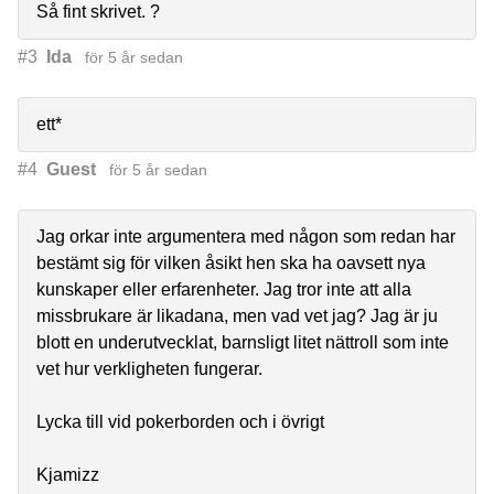
Så fint skrivet. ?
#3
Ida
för 5 år sedan
ett*
#4
Guest
för 5 år sedan
Jag orkar inte argumentera med någon som redan har
bestämt sig för vilken åsikt hen ska ha oavsett nya
kunskaper eller erfarenheter. Jag tror inte att alla
missbrukare är likadana, men vad vet jag? Jag är ju
blott en underutvecklat, barnsligt litet nättroll som inte
vet hur verkligheten fungerar.
Lycka till vid pokerborden och i övrigt
Kjamizz