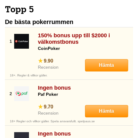
Topp 5
De bästa pokerrummen
150% bonus upp till $2000 i
välkomstbonus
CoinPoker
9.90
Hämta
Recension
18+. Regler & villkor gäller.
Ingen bonus
Paf Poker
9.70
Hämta
Recension
18+ Regler och villkor gäller. Spela ansvarsfullt. spelpaus.se
Ingen bonus