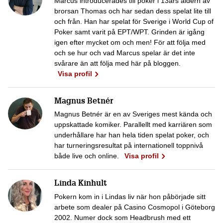
Marcus introducerades till poker i 13års åldern av
brorsan Thomas och har sedan dess spelat lite till
och från. Han har spelat för Sverige i World Cup of
Poker samt varit på EPT/WPT. Grinden är igång
igen efter mycket om och men! För att följa med
och se hur och vad Marcus spelar är det inte
svårare än att följa med här på bloggen.
Visa profil
Magnus Betnér
Magnus Betnér är en av Sveriges mest kända och
uppskattade komiker. Parallellt med karriären som
underhållare har han hela tiden spelat poker, och
har turneringsresultat på internationell toppnivå
både live och online.
Visa profil
Linda Kinhult
Pokern kom in i Lindas liv när hon påbörjade sitt
arbete som dealer på Casino Cosmopol i Göteborg
2002. Numer dock som Headbrush med ett