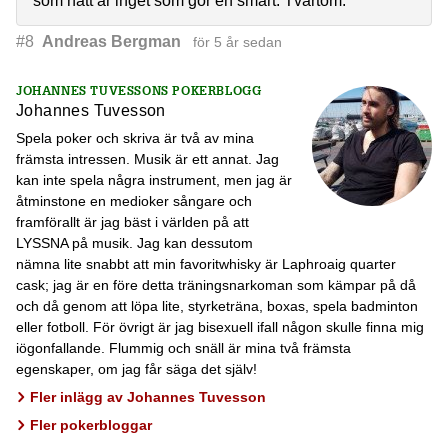
som natt är inget som gör en smart. Tvärtom.
#8
Andreas Bergman
för 5 år sedan
JOHANNES TUVESSONS POKERBLOGG
Johannes Tuvesson
Spela poker och skriva är två av mina
främsta intressen. Musik är ett annat. Jag
kan inte spela några instrument, men jag är
åtminstone en medioker sångare och
framförallt är jag bäst i världen på att
LYSSNA på musik. Jag kan dessutom
nämna lite snabbt att min favoritwhisky är Laphroaig quarter
cask; jag är en före detta träningsnarkoman som kämpar på då
och då genom att löpa lite, styrketräna, boxas, spela badminton
eller fotboll. För övrigt är jag bisexuell ifall någon skulle finna mig
iögonfallande. Flummig och snäll är mina två främsta
egenskaper, om jag får säga det själv!
Fler inlägg av Johannes Tuvesson
Fler pokerbloggar