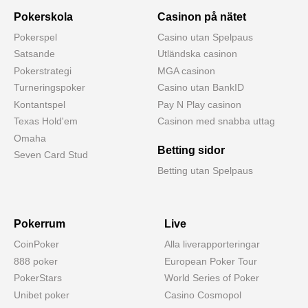
Pokerskola
Casinon på nätet
Pokerspel
Casino utan Spelpaus
Satsande
Utländska casinon
Pokerstrategi
MGA casinon
Turneringspoker
Casino utan BankID
Kontantspel
Pay N Play casinon
Texas Hold'em
Casinon med snabba uttag
Omaha
Betting sidor
Seven Card Stud
Betting utan Spelpaus
Pokerrum
Live
CoinPoker
Alla liverapporteringar
888 poker
European Poker Tour
PokerStars
World Series of Poker
Unibet poker
Casino Cosmopol