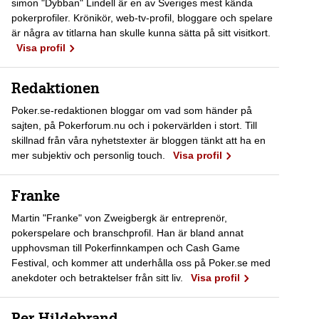
simon "Dybban" Lindell är en av Sveriges mest kända
pokerprofiler. Krönikör, web-tv-profil, bloggare och spelare
är några av titlarna han skulle kunna sätta på sitt visitkort.
Visa profil
Redaktionen
Poker.se-redaktionen bloggar om vad som händer på
sajten, på Pokerforum.nu och i pokervärlden i stort. Till
skillnad från våra nyhetstexter är bloggen tänkt att ha en
mer subjektiv och personlig touch.
Visa profil
Franke
Martin "Franke" von Zweigbergk är entreprenör,
pokerspelare och branschprofil. Han är bland annat
upphovsman till Pokerfinnkampen och Cash Game
Festival, och kommer att underhålla oss på Poker.se med
anekdoter och betraktelser från sitt liv.
Visa profil