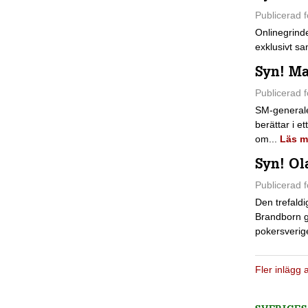
Publicerad 
Onlinegrinde
exklusivt sa
Syn! Ma
Publicerad 
SM-generale
berättar i 
om...
Läs m
Syn! Ol
Publicerad 
Den trefald
Brandborn gä
pokersverige
Fler inlägg