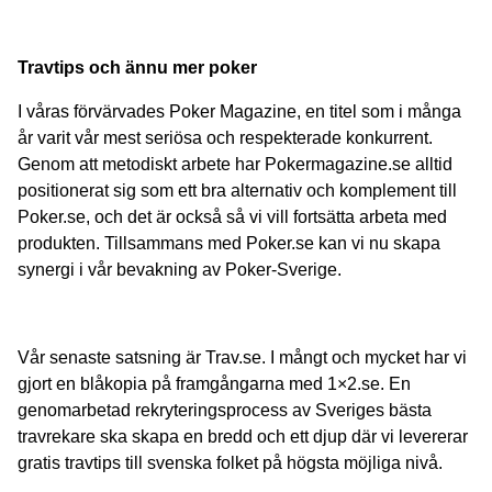
Travtips och ännu mer poker
I våras förvärvades Poker Magazine, en titel som i många
år varit vår mest seriösa och respekterade konkurrent.
Genom att metodiskt arbete har Pokermagazine.se alltid
positionerat sig som ett bra alternativ och komplement till
Poker.se, och det är också så vi vill fortsätta arbeta med
produkten. Tillsammans med Poker.se kan vi nu skapa
synergi i vår bevakning av Poker-Sverige.
Vår senaste satsning är Trav.se. I mångt och mycket har vi
gjort en blåkopia på framgångarna med 1×2.se. En
genomarbetad rekryteringsprocess av Sveriges bästa
travrekare ska skapa en bredd och ett djup där vi levererar
gratis travtips till svenska folket på högsta möjliga nivå.