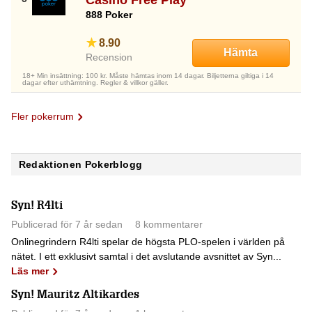
888 Poker
8.90
Hämta
Recension
18+ Min insättning: 100 kr. Måste hämtas inom 14 dagar. Biljetterna giltiga i 14
dagar efter uthämtning. Regler & villkor gäller.
Fler pokerrum
Redaktionen Pokerblogg
Syn! R4lti
Publicerad för 7 år sedan
8 kommentarer
Onlinegrindern R4lti spelar de högsta PLO-spelen i världen på
nätet. I ett exklusivt samtal i det avslutande avsnittet av Syn...
Läs mer
Syn! Mauritz Altikardes