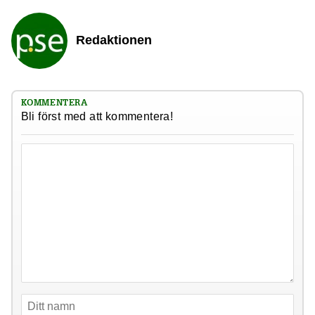
Redaktionen
KOMMENTERA
Bli först med att kommentera!