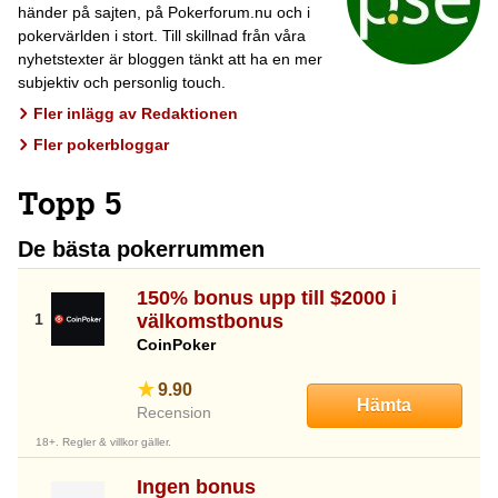
händer på sajten, på Pokerforum.nu och i
pokervärlden i stort. Till skillnad från våra
nyhetstexter är bloggen tänkt att ha en mer
subjektiv och personlig touch.
Fler inlägg av Redaktionen
Fler pokerbloggar
Topp 5
De bästa pokerrummen
150% bonus upp till $2000 i
välkomstbonus
CoinPoker
9.90
Hämta
Recension
18+. Regler & villkor gäller.
Ingen bonus