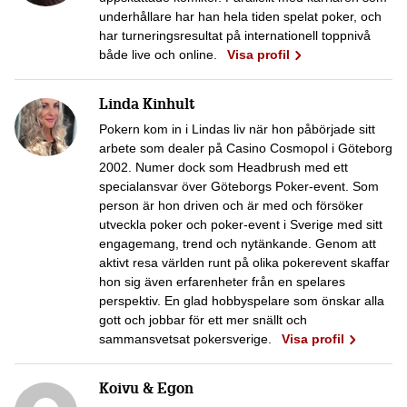
underhållare har han hela tiden spelat poker, och
har turneringsresultat på internationell toppnivå
både live och online.
Visa profil
Linda Kinhult
Pokern kom in i Lindas liv när hon påbörjade sitt
arbete som dealer på Casino Cosmopol i Göteborg
2002. Numer dock som Headbrush med ett
specialansvar över Göteborgs Poker-event. Som
person är hon driven och är med och försöker
utveckla poker och poker-event i Sverige med sitt
engagemang, trend och nytänkande. Genom att
aktivt resa världen runt på olika pokerevent skaffar
hon sig även erfarenheter från en spelares
perspektiv. En glad hobbyspelare som önskar alla
gott och jobbar för ett mer snällt och
sammansvetsat pokersverige.
Visa profil
Koivu & Egon