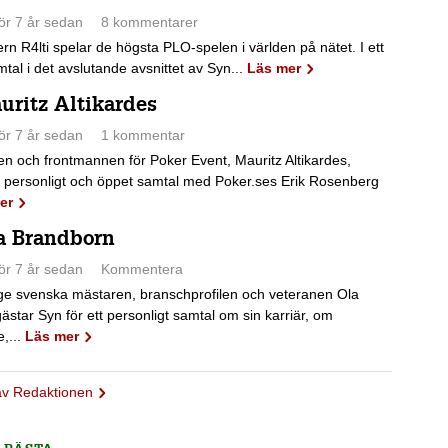
för 7 år sedan
8 kommentarer
rn R4lti spelar de högsta PLO-spelen i världen på nätet. I ett
mtal i det avslutande avsnittet av Syn...
Läs mer
uritz Altikardes
för 7 år sedan
1 kommentar
n och frontmannen för Poker Event, Mauritz Altikardes,
ett personligt och öppet samtal med Poker.ses Erik Rosenberg
er
a Brandborn
för 7 år sedan
Kommentera
ige svenska mästaren, branschprofilen och veteranen Ola
star Syn för ett personligt samtal om sin karriär, om
,...
Läs mer
 av Redaktionen