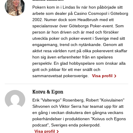
Pokern kom in i Lindas liv när hon påbörjade sitt
arbete som dealer på Casino Cosmopol i Göteborg
2002. Numer dock som Headbrush med ett
specialansvar över Göteborgs Poker-event. Som
person är hon driven och är med och försöker
utveckla poker och poker-event i Sverige med sitt
engagemang, trend och nytänkande. Genom att
aktivt resa världen runt på olika pokerevent skaffar
hon sig även erfarenheter från en spelares
perspektiv. En glad hobbyspelare som önskar alla
gott och jobbar för ett mer snällt och
sammansvetsat pokersverige.
Visa profil
Koivu & Egon
Erik "Valterego" Rosenberg, Robert "Koivulainen"
Sihvonen och Viktor Serra har teamat upp för att
en gång i veckan diskutera den gångna veckans
pokerhändelser i produktionen "Koivus och Egons
podcast", Sveriges enda pokerpodd.
Visa profil