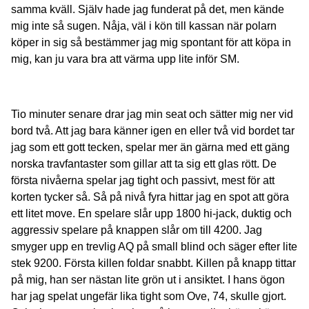
samma kväll. Själv hade jag funderat på det, men kände
mig inte så sugen. Nåja, väl i kön till kassan när polarn
köper in sig så bestämmer jag mig spontant för att köpa in
mig, kan ju vara bra att värma upp lite inför SM.
Tio minuter senare drar jag min seat och sätter mig ner vid
bord två. Att jag bara känner igen en eller två vid bordet tar
jag som ett gott tecken, spelar mer än gärna med ett gäng
norska travfantaster som gillar att ta sig ett glas rött. De
första nivåerna spelar jag tight och passivt, mest för att
korten tycker så. Så på nivå fyra hittar jag en spot att göra
ett litet move. En spelare slår upp 1800 hi-jack, duktig och
aggressiv spelare på knappen slår om till 4200. Jag
smyger upp en trevlig AQ på small blind och säger efter lite
stek 9200. Första killen foldar snabbt. Killen på knapp tittar
på mig, han ser nästan lite grön ut i ansiktet. I hans ögon
har jag spelat ungefär lika tight som Ove, 74, skulle gjort.