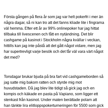
Första gången på flera år som jag var helt pokerfri i mer än
några dagar, så ni kan tro att det fanns kliade lite i fingrarna
väl hemma. Efter ett år av 99% onlinepoker har jag hittat
tillbaka till livescenen och fått en nytändning. Det blir
cashgame på kasinot i Stockholm några kvällar i veckan,
hittills kan jag inte påstå att det gått något vidare, men jag
har supertrevligt varje besök och det får väl vara värt något
det med?
Torsdagar brukar bjuda på bra fart vid cashgameborden så
jag satte mig bakom ratten och styrde mig mot
huvudstaden. Då jag blev lite tidigt så gick jag och en
kompis och käkade en pasta på Vapiano, som ligger ett
stenkast från kasinot. Under maten berättade polarn att
han tänkte lira elitloppspokerturneringen för 5500 som gick