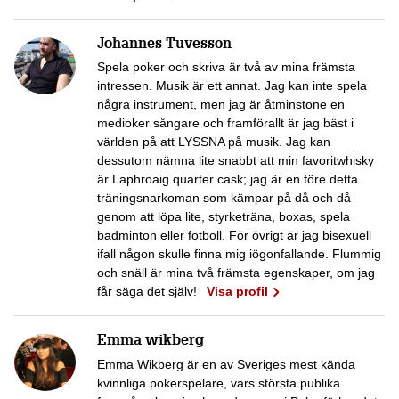
Johannes Tuvesson
Spela poker och skriva är två av mina främsta
intressen. Musik är ett annat. Jag kan inte spela
några instrument, men jag är åtminstone en
medioker sångare och framförallt är jag bäst i
världen på att LYSSNA på musik. Jag kan
dessutom nämna lite snabbt att min favoritwhisky
är Laphroaig quarter cask; jag är en före detta
träningsnarkoman som kämpar på då och då
genom att löpa lite, styrketräna, boxas, spela
badminton eller fotboll. För övrigt är jag bisexuell
ifall någon skulle finna mig iögonfallande. Flummig
och snäll är mina två främsta egenskaper, om jag
får säga det själv!
Visa profil
Emma wikberg
Emma Wikberg är en av Sveriges mest kända
kvinnliga pokerspelare, vars största publika