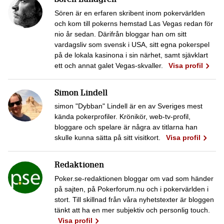
Sören Lundgren
Sören är en erfaren skribent inom pokervärlden
och kom till pokerns hemstad Las Vegas redan för
nio år sedan. Därifrån bloggar han om sitt
vardagsliv som svensk i USA, sitt egna pokerspel
på de lokala kasinona i sin närhet, samt sjävklart
ett och annat galet Vegas-skvaller.
Visa profil
Simon Lindell
simon "Dybban" Lindell är en av Sveriges mest
kända pokerprofiler. Krönikör, web-tv-profil,
bloggare och spelare är några av titlarna han
skulle kunna sätta på sitt visitkort.
Visa profil
Redaktionen
Poker.se-redaktionen bloggar om vad som händer
på sajten, på Pokerforum.nu och i pokervärlden i
stort. Till skillnad från våra nyhetstexter är bloggen
tänkt att ha en mer subjektiv och personlig touch.
Visa profil