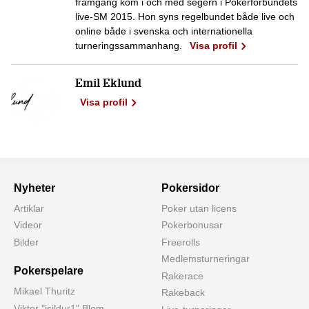
framgång kom i och med segern i Pokerförbundets
live-SM 2015. Hon syns regelbundet både live och
online både i svenska och internationella
turneringssammanhang.
Visa profil
Emil Eklund
Visa profil
Nyheter
Pokersidor
Artiklar
Poker utan licens
Videor
Pokerbonusar
Bilder
Freerolls
Medlemsturneringar
Pokerspelare
Rakerace
Mikael Thuritz
Rakeback
Viktor "isildur1" Blom