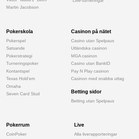
Live-turneringar
Martin Jacobson
Pokerskola
Casinon på nätet
Pokerspel
Casino utan Spelpaus
Satsande
Utländska casinon
Pokerstrategi
MGA casinon
Turneringspoker
Casino utan BankID
Kontantspel
Pay N Play casinon
Texas Hold'em
Casinon med snabba uttag
Omaha
Betting sidor
Seven Card Stud
Betting utan Spelpaus
Pokerrum
Live
CoinPoker
Alla liverapporteringar