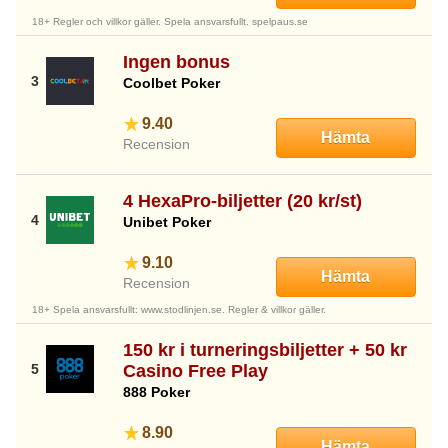
18+ Regler och villkor gäller. Spela ansvarsfullt. spelpaus.se
Ingen bonus
Coolbet Poker
9.40
Hämta
Recension
4 HexaPro-biljetter (20 kr/st)
Unibet Poker
9.10
Hämta
Recension
18+ Spela ansvarsfullt: www.stodlinjen.se. Regler & villkor gäller.
150 kr i turneringsbiljetter + 50 kr
Casino Free Play
888 Poker
8.90
Hämta