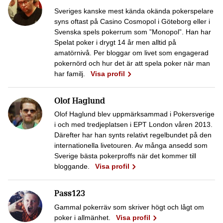
Sveriges kanske mest kända okända pokerspelare
syns oftast på Casino Cosmopol i Göteborg eller i
Svenska spels pokerrum som ”Monopol”. Han har
Spelat poker i drygt 14 år men alltid på
amatörnivå. Per bloggar om livet som engagerad
pokernörd och hur det är att spela poker när man
har familj.
Visa profil
Olof Haglund
Olof Haglund blev uppmärksammad i Pokersverige
i och med tredjeplatsen i EPT London våren 2013.
Därefter har han synts relativt regelbundet på den
internationella livetouren. Av många ansedd som
Sverige bästa pokerproffs när det kommer till
bloggande.
Visa profil
Pass123
Gammal pokerräv som skriver högt och lågt om
poker i allmänhet.
Visa profil