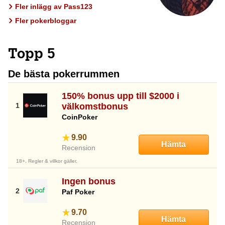
Fler inlägg av Pass123
Fler pokerbloggar
Topp 5
De bästa pokerrummen
150% bonus upp till $2000 i
välkomstbonus
CoinPoker
9.90
Hämta
Recension
18+. Regler & villkor gäller.
Ingen bonus
Paf Poker
9.70
Hämta
Recension