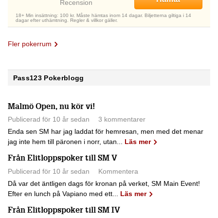
Recension
18+ Min insättning: 100 kr. Måste hämtas inom 14 dagar. Biljetterna giltiga i 14
dagar efter uthämtning. Regler & villkor gäller.
Fler pokerrum
Pass123 Pokerblogg
Malmö Open, nu kör vi!
Publicerad för 10 år sedan
3 kommentarer
Enda sen SM har jag laddat för hemresan, men med det menar
jag inte hem till päronen i norr, utan...
Läs mer
Från Elitloppspoker till SM V
Publicerad för 10 år sedan
Kommentera
Då var det äntligen dags för kronan på verket, SM Main Event!
Efter en lunch på Vapiano med ett...
Läs mer
Från Elitloppspoker till SM IV