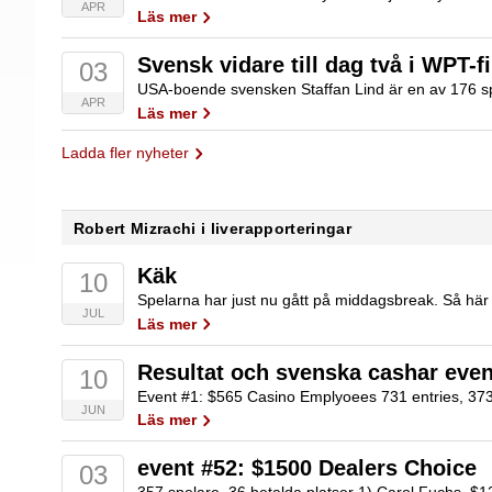
APR
Läs mer
Svensk vidare till dag två i WPT-f
03
APR
Läs mer
Ladda fler nyheter
Robert Mizrachi i liverapporteringar
Käk
10
JUL
Läs mer
Resultat och svenska cashar even
10
JUN
Läs mer
event #52: $1500 Dealers Choice
03