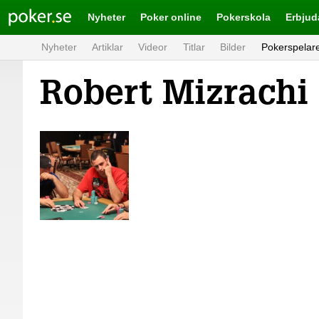
Poker.se
Nyheter
Poker online
Pokerskola
Erbju
Nyheter
Artiklar
Videor
Titlar
Bilder
Pokerspelar
Robert Mizrachi
Skip
to
content