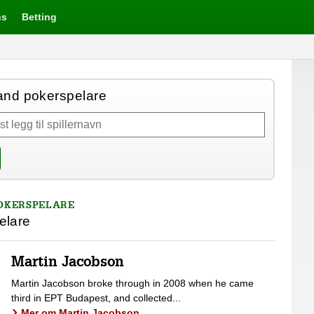
ns
Betting
and pokerspelare
OKERSPELARE
elare
Martin Jacobson
Martin Jacobson broke through in 2008 when he came
third in EPT Budapest, and collected...
Mer om Martin Jacobson