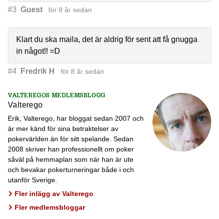
#3
Guest
för 8 år sedan
Klart du ska maila, det är aldrig för sent att få gnugga
in något!! =D
#4
Fredrik H
för 8 år sedan
VALTEREGOS MEDLEMSBLOGG
Valterego
Erik, Valterego, har bloggat sedan 2007 och
är mer känd för sina betraktelser av
pokervärlden än för sitt spelande. Sedan
2008 skriver han professionellt om poker
såväl på hemmaplan som när han är ute
och bevakar pokerturneringar både i och
utanför Sverige.
Fler inlägg av Valterego
Fler medlemsbloggar