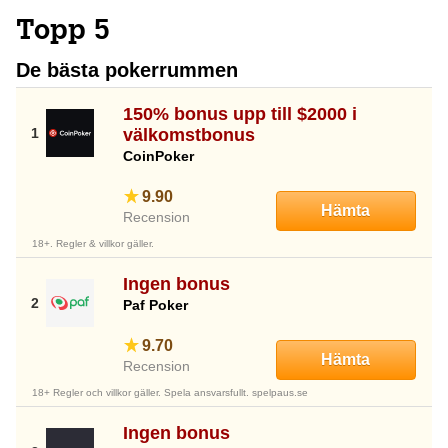
Topp 5
De bästa pokerrummen
150% bonus upp till $2000 i
välkomstbonus
CoinPoker
9.90
Hämta
Recension
18+. Regler & villkor gäller.
Ingen bonus
Paf Poker
9.70
Hämta
Recension
18+ Regler och villkor gäller. Spela ansvarsfullt. spelpaus.se
Ingen bonus