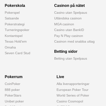
Pokerskola
Casinon på nätet
Pokerspel
Casino utan Spelpaus
Satsande
Utländska casinon
Pokerstrategi
MGA casinon
Turneringspoker
Casino utan BankID
Kontantspel
Pay N Play casinon
Texas Hold'em
Casinon med snabba uttag
Omaha
Betting sidor
Seven Card Stud
Betting utan Spelpaus
Pokerrum
Live
CoinPoker
Alla liverapporteringar
888 poker
European Poker Tour
PokerStars
World Series of Poker
Unibet poker
Casino Cosmopol