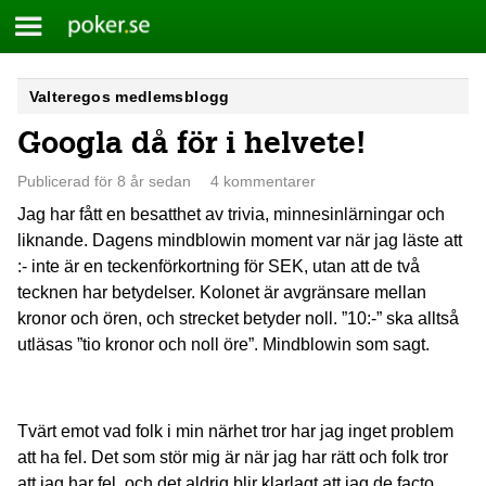
Meny
Poker.se
Skip
Valteregos medlemsblogg
to
Googla då för i helvete!
content
Publicerad för 8 år sedan
4 kommentarer
Jag har fått en besatthet av trivia, minnesinlärningar och
liknande. Dagens mindblowin moment var när jag läste att
:- inte är en teckenförkortning för SEK, utan att de två
tecknen har betydelser. Kolonet är avgränsare mellan
kronor och ören, och strecket betyder noll. ”10:-” ska alltså
utläsas ”tio kronor och noll öre”. Mindblowin som sagt.
Tvärt emot vad folk i min närhet tror har jag inget problem
att ha fel. Det som stör mig är när jag har rätt och folk tror
att jag har fel, och det aldrig blir klarlagt att jag de facto