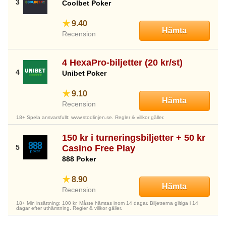
Coolbet Poker
9.40
Hämta
Recension
4 HexaPro-biljetter (20 kr/st)
Unibet Poker
9.10
Hämta
Recension
18+ Spela ansvarsfullt: www.stodlinjen.se. Regler & villkor gäller.
150 kr i turneringsbiljetter + 50 kr
Casino Free Play
888 Poker
8.90
Hämta
Recension
18+ Min insättning: 100 kr. Måste hämtas inom 14 dagar. Biljetterna giltiga i 14
dagar efter uthämtning. Regler & villkor gäller.