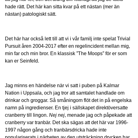
hade rätt. Det här kan sitta kvar på ett nästan (mer än
nästan) patologiskt sätt.
Det här har också lett till att vi i vår familj inte spelat Trivial
Pursuit åren 2004-2017 efter en regelincident mellan mig,
min far och min bror. En klassisk ”The Moops” för er som
kan er Seinfeld.
Jag minns en händelse när vi satt i puben på Kalmar
Nation i Uppsala, och jag tror att samtalet handlade om
drinkar och groggar. Så småningom flöt det in på engelska
namn på ingredienser. En tjej i sällskapet direktöversatte
cranberry till lingon.
Nej nej
, menade jag och påpekade att
cranberry var tranbär. Det ska sägas att det här var 1996-
1997 någon gång och tranbärsdricka hade inte
populariserats i närheten av den utsträckning drycken har