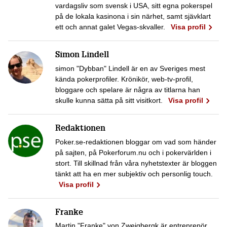
vardagsliv som svensk i USA, sitt egna pokerspel
på de lokala kasinona i sin närhet, samt sjävklart
ett och annat galet Vegas-skvaller.
Visa profil
Simon Lindell
simon "Dybban" Lindell är en av Sveriges mest
kända pokerprofiler. Krönikör, web-tv-profil,
bloggare och spelare är några av titlarna han
skulle kunna sätta på sitt visitkort.
Visa profil
Redaktionen
Poker.se-redaktionen bloggar om vad som händer
på sajten, på Pokerforum.nu och i pokervärlden i
stort. Till skillnad från våra nyhetstexter är bloggen
tänkt att ha en mer subjektiv och personlig touch.
Visa profil
Franke
Martin "Franke" von Zweigbergk är entreprenör,