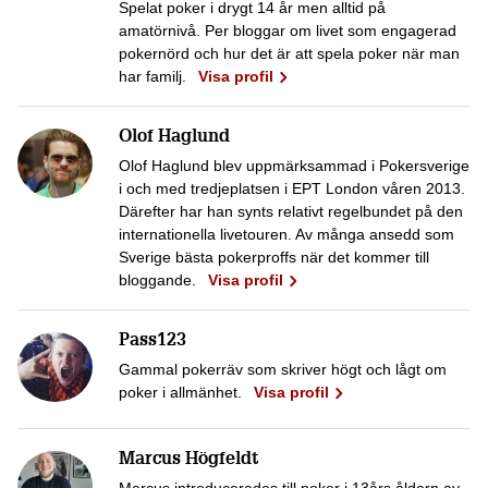
Spelat poker i drygt 14 år men alltid på
amatörnivå. Per bloggar om livet som engagerad
pokernörd och hur det är att spela poker när man
har familj.
Visa profil
Olof Haglund
Olof Haglund blev uppmärksammad i Pokersverige
i och med tredjeplatsen i EPT London våren 2013.
Därefter har han synts relativt regelbundet på den
internationella livetouren. Av många ansedd som
Sverige bästa pokerproffs när det kommer till
bloggande.
Visa profil
Pass123
Gammal pokerräv som skriver högt och lågt om
poker i allmänhet.
Visa profil
Marcus Högfeldt
Marcus introducerades till poker i 13års åldern av