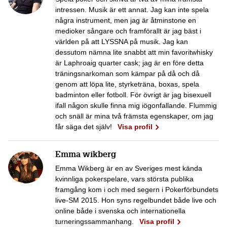
intressen. Musik är ett annat. Jag kan inte spela
några instrument, men jag är åtminstone en
medioker sångare och framförallt är jag bäst i
världen på att LYSSNA på musik. Jag kan
dessutom nämna lite snabbt att min favoritwhisky
är Laphroaig quarter cask; jag är en före detta
träningsnarkoman som kämpar på då och då
genom att löpa lite, styrketräna, boxas, spela
badminton eller fotboll. För övrigt är jag bisexuell
ifall någon skulle finna mig iögonfallande. Flummig
och snäll är mina två främsta egenskaper, om jag
får säga det själv!
Visa profil
Emma wikberg
Emma Wikberg är en av Sveriges mest kända
kvinnliga pokerspelare, vars största publika
framgång kom i och med segern i Pokerförbundets
live-SM 2015. Hon syns regelbundet både live och
online både i svenska och internationella
turneringssammanhang.
Visa profil