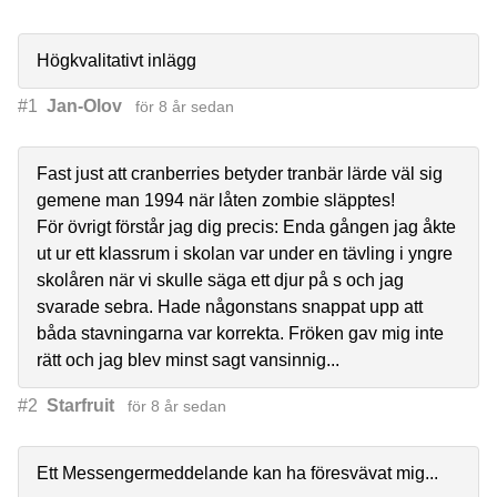
Högkvalitativt inlägg
#1
Jan-Olov
för 8 år sedan
Fast just att cranberries betyder tranbär lärde väl sig
gemene man 1994 när låten zombie släpptes!
För övrigt förstår jag dig precis: Enda gången jag åkte
ut ur ett klassrum i skolan var under en tävling i yngre
skolåren när vi skulle säga ett djur på s och jag
svarade sebra. Hade någonstans snappat upp att
båda stavningarna var korrekta. Fröken gav mig inte
rätt och jag blev minst sagt vansinnig...
#2
Starfruit
för 8 år sedan
Ett Messengermeddelande kan ha föresvävat mig...