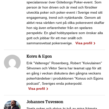
specialansvar över Göteborgs Poker-event. Som
person är hon driven och är med och försöker
utveckla poker och poker-event i Sverige med sitt
engagemang, trend och nytänkande. Genom att
aktivt resa världen runt på olika pokerevent skaffar
hon sig även erfarenheter från en spelares
perspektiv. En glad hobbyspelare som önskar alla
gott och jobbar för ett mer snällt och
sammansvetsat pokersverige.
Visa profil
Koivu & Egon
Erik "Valterego" Rosenberg, Robert "Koivulainen"
Sihvonen och Viktor Serra har teamat upp för att
en gång i veckan diskutera den gångna veckans
pokerhändelser i produktionen "Koivus och Egons
podcast", Sveriges enda pokerpodd.
Visa profil
Johannes Tuvesson
Spela poker och skriva är två av mina främsta