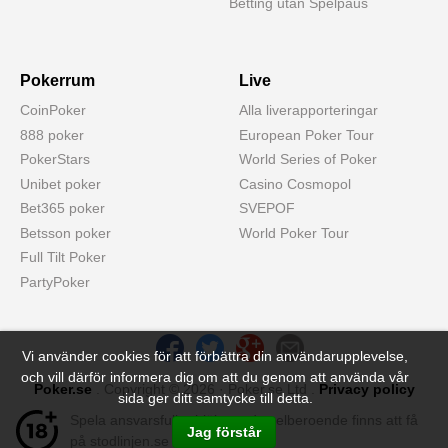
Betting utan Spelpaus
Pokerrum
Live
CoinPoker
Alla liverapporteringar
888 poker
European Poker Tour
PokerStars
World Series of Poker
Unibet poker
Casino Cosmopol
Bet365 poker
SVEPOF
Betsson poker
World Poker Tour
Full Tilt Poker
PartyPoker
Vi använder cookies för att förbättra din användarupplevelse,
och vill därför informera dig om att du genom att använda vår
Poker.se
. Copyright © 2026 · Poker.se Ltd .
Privacy policy
sida ger ditt samtycke till detta.
Spela ansvarsfullt - hjälp med spelberoende finns att få
Jag förstår
på stodlinjen.se