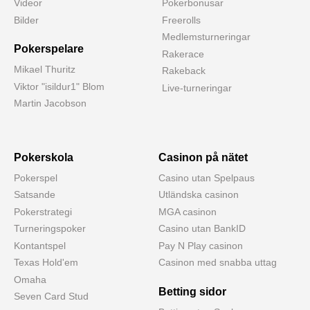
Videor
Pokerbonusar
Bilder
Freerolls
Medlemsturneringar
Pokerspelare
Rakerace
Mikael Thuritz
Rakeback
Viktor "isildur1" Blom
Live-turneringar
Martin Jacobson
Pokerskola
Casinon på nätet
Pokerspel
Casino utan Spelpaus
Satsande
Utländska casinon
Pokerstrategi
MGA casinon
Turneringspoker
Casino utan BankID
Kontantspel
Pay N Play casinon
Texas Hold'em
Casinon med snabba uttag
Omaha
Betting sidor
Seven Card Stud