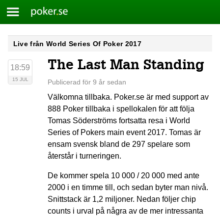
Meny
Poker.se
Skip
Live från World Series Of Poker 2017
to
The Last Man Standing
content
18:59
15 JUL
Publicerad för 9 år sedan
Välkomna tillbaka. Poker.se är med support av
888 Poker tillbaka i spellokalen för att följa
Tomas Söderströms fortsatta resa i World
Series of Pokers main event 2017. Tomas är
ensam svensk bland de 297 spelare som
återstår i turneringen.
De kommer spela 10 000 / 20 000 med ante
2000 i en timme till, och sedan byter man nivå.
Snittstack är 1,2 miljoner. Nedan följer chip
counts i urval på några av de mer intressanta