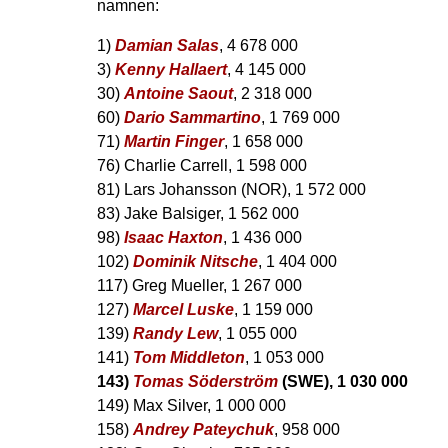
namnen:
1)
Damian Salas
, 4 678 000
3)
Kenny Hallaert
, 4 145 000
30)
Antoine Saout
, 2 318 000
60)
Dario Sammartino
, 1 769 000
71)
Martin Finger
, 1 658 000
76) Charlie Carrell, 1 598 000
81) Lars Johansson (NOR), 1 572 000
83) Jake Balsiger, 1 562 000
98)
Isaac Haxton
, 1 436 000
102)
Dominik Nitsche
, 1 404 000
117) Greg Mueller, 1 267 000
127)
Marcel Luske
, 1 159 000
139)
Randy Lew
, 1 055 000
141)
Tom Middleton
, 1 053 000
143)
Tomas Söderström
(SWE), 1 030 000
149) Max Silver, 1 000 000
158)
Andrey Pateychuk
, 958 000