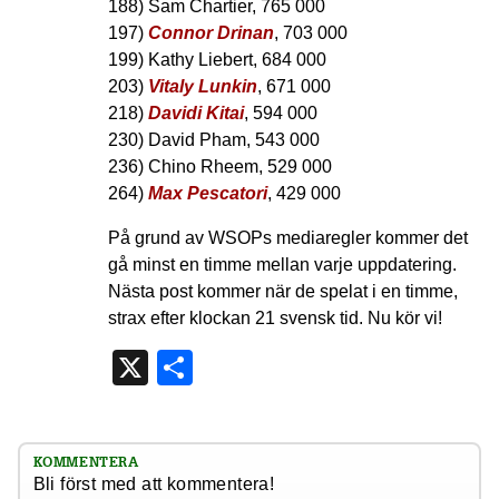
188) Sam Chartier, 765 000
197)
Connor Drinan
, 703 000
199) Kathy Liebert, 684 000
203)
Vitaly Lunkin
, 671 000
218)
Davidi Kitai
, 594 000
230) David Pham, 543 000
236) Chino Rheem, 529 000
264)
Max Pescatori
, 429 000
På grund av WSOPs mediaregler kommer det
gå minst en timme mellan varje uppdatering.
Nästa post kommer när de spelat i en timme,
strax efter klockan 21 svensk tid. Nu kör vi!
X
Dela
KOMMENTERA
Bli först med att kommentera!