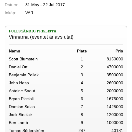
Datum:
31 May - 22 Jul 2017
Inköp:
VAR
FULLSTÄNDIG PRISLISTA
Vinnarna (eventet är avslutat)
Namn
Plats
Pris
Scott Blumstein
1
8150000
Daniel Ott
2
4700000
Benjamin Pollak
3
3500000
John Hesp
4
2600000
Antoine Saout
5
2000000
Bryan Piccioli
6
1675000
Damian Salas
7
1425000
Jack Sinclair
8
1200000
Ben Lamb
9
1000000
Tomas Söderström
247
40181