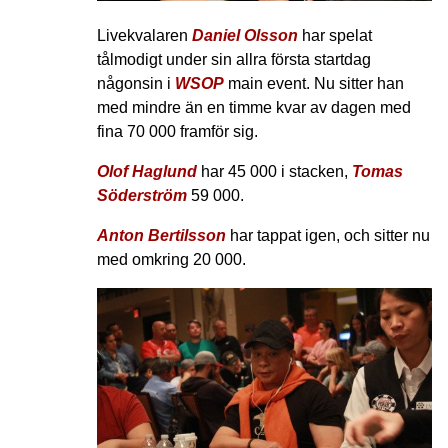
Livekvalaren
Daniel Olsson
har spelat
tålmodigt under sin allra första startdag
någonsin i
WSOP
main event. Nu sitter han
med mindre än en timme kvar av dagen med
fina 70 000 framför sig.
Olof Haglund
har 45 000 i stacken,
Tomas
Söderström
59 000.
Anton Bertilsson
har tappat igen, och sitter nu
med omkring 20 000.