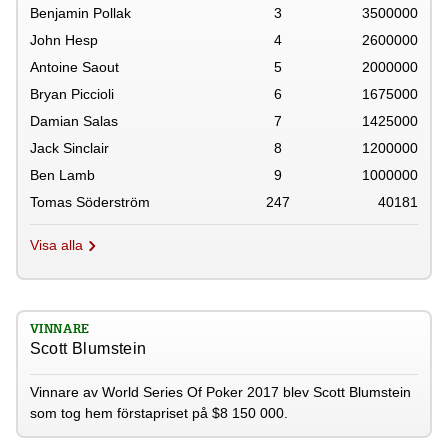
Benjamin Pollak
3
3500000
John Hesp
4
2600000
Antoine Saout
5
2000000
Bryan Piccioli
6
1675000
Damian Salas
7
1425000
Jack Sinclair
8
1200000
Ben Lamb
9
1000000
Tomas Söderström
247
40181
Visa alla
VINNARE
Scott Blumstein
Vinnare av World Series Of Poker 2017 blev Scott Blumstein
som tog hem förstapriset på $8 150 000.