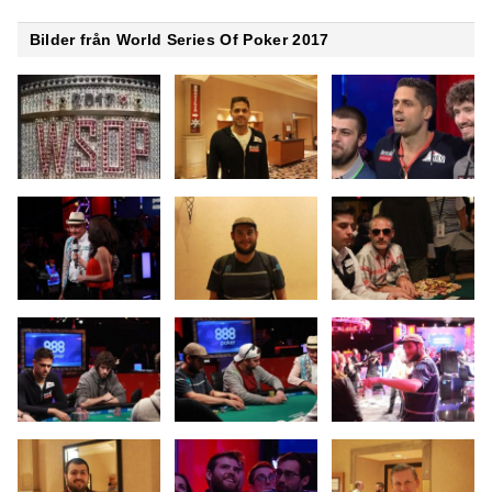
Bilder från World Series Of Poker 2017