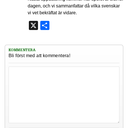
dagen, och vi sammanfattar då vilka svenskar
vi vet bekräftat är vidare.
X
Dela
KOMMENTERA
Bli först med att kommentera!