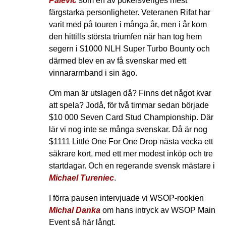
Palevic
som en av pokersveriges mest
färgstarka personligheter. Veteranen Rifat har
varit med på touren i många år, men i år kom
den hittills största triumfen när han tog hem
segern i $1000 NLH Super Turbo Bounty och
därmed blev en av få svenskar med ett
vinnararmband i sin ägo.
Om man är utslagen då? Finns det något kvar
att spela? Jodå, för två timmar sedan började
$10 000 Seven Card Stud Championship. Där
lär vi nog inte se många svenskar. Då är nog
$1111 Little One For One Drop nästa vecka ett
säkrare kort, med ett mer modest inköp och tre
startdagar. Och en regerande svensk mästare i
Michael Tureniec
.
I förra pausen intervjuade vi WSOP-rookien
Michal Danka
om hans intryck av WSOP Main
Event så här långt.