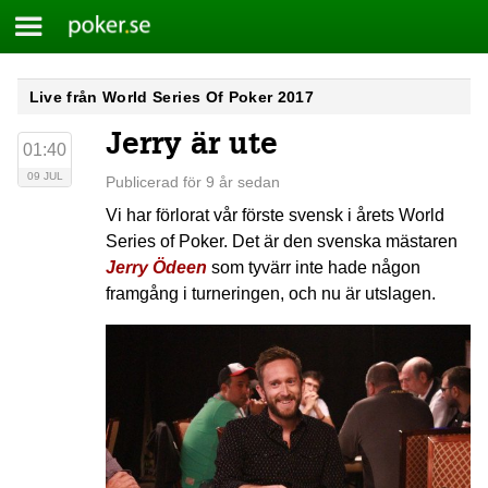
Meny
Poker.se
Skip
Live från World Series Of Poker 2017
to
Jerry är ute
content
01:40
09 JUL
Publicerad för 9 år sedan
Vi har förlorat vår förste svensk i årets World
Series of Poker. Det är den svenska mästaren
Jerry Ödeen
som tyvärr inte hade någon
framgång i turneringen, och nu är utslagen.