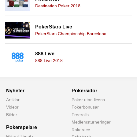
Destination Poker 2018
PokerStars Live
PokerStars Championship Barcelona
888 Live
888 Live 2018
Nyheter
Pokersidor
Artiklar
Poker utan licens
Videor
Pokerbonusar
Bilder
Freerolls
Medlemsturneringar
Pokerspelare
Rakerace
Mikael Thuritz