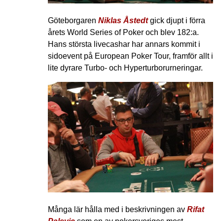
Göteborgaren
Niklas Åstedt
gick djupt i förra
årets World Series of Poker och blev 182:a.
Hans största livecashar har annars kommit i
sidoevent på European Poker Tour, framför allt i
lite dyrare Turbo- och Hyperturborurneringar.
Många lär hålla med i beskrivningen av
Rifat