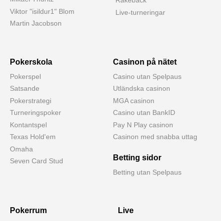
Rakeback
Viktor "isildur1" Blom
Live-turneringar
Martin Jacobson
Pokerskola
Casinon på nätet
Pokerspel
Casino utan Spelpaus
Satsande
Utländska casinon
Pokerstrategi
MGA casinon
Turneringspoker
Casino utan BankID
Kontantspel
Pay N Play casinon
Texas Hold'em
Casinon med snabba uttag
Omaha
Betting sidor
Seven Card Stud
Betting utan Spelpaus
Pokerrum
Live