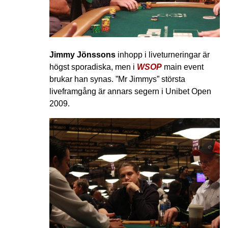
Jimmy Jönssons
inhopp i liveturneringar är
högst sporadiska, men i
WSOP
main event
brukar han synas. ”Mr Jimmys” största
liveframgång är annars segern i Unibet Open
2009.