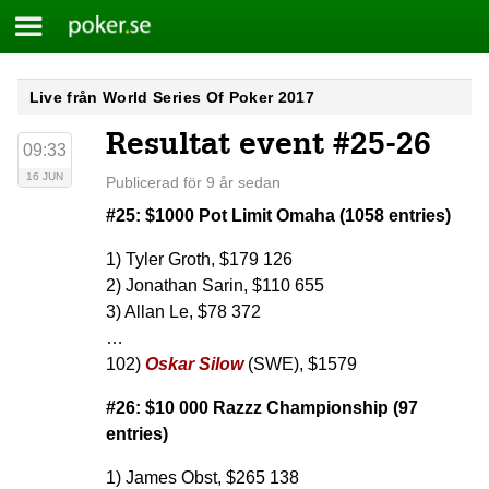
Meny
Poker.se
Skip
Live från World Series Of Poker 2017
to
Resultat event #25-26
content
09:33
16 JUN
Publicerad för 9 år sedan
#25: $1000 Pot Limit Omaha (1058 entries)
1) Tyler Groth, $179 126
2) Jonathan Sarin, $110 655
3) Allan Le, $78 372
…
102)
Oskar Silow
(SWE), $1579
#26: $10 000 Razzz Championship (97
entries)
1) James Obst, $265 138