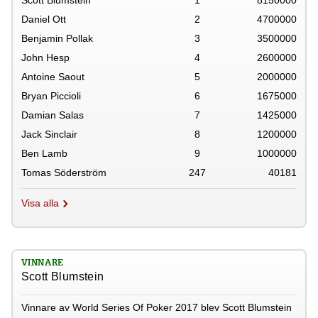
Daniel Ott
2
4700000
Benjamin Pollak
3
3500000
John Hesp
4
2600000
Antoine Saout
5
2000000
Bryan Piccioli
6
1675000
Damian Salas
7
1425000
Jack Sinclair
8
1200000
Ben Lamb
9
1000000
Tomas Söderström
247
40181
Visa alla
VINNARE
Scott Blumstein
Vinnare av World Series Of Poker 2017 blev Scott Blumstein