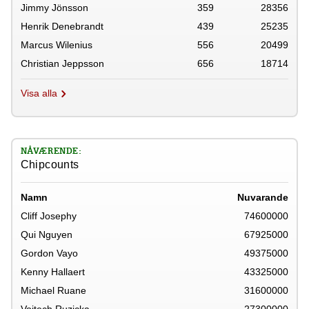
Jimmy Jönsson
359
28356
Henrik Denebrandt
439
25235
Marcus Wilenius
556
20499
Christian Jeppsson
656
18714
Visa alla
NÅVÆRENDE:
Chipcounts
Namn
Nuvarande
Cliff Josephy
74600000
Qui Nguyen
67925000
Gordon Vayo
49375000
Kenny Hallaert
43325000
Michael Ruane
31600000
Vojtech Ruzicka
27300000