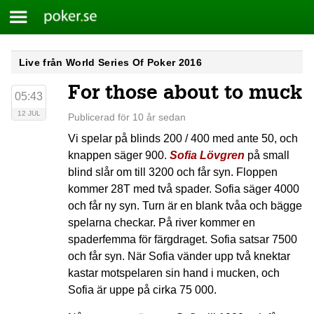
Meny
Poker.se
Skip
Live från World Series Of Poker 2016
to
For those about to muck
content
05:43
12 JUL
Publicerad för 10 år sedan
Vi spelar på blinds 200 / 400 med ante 50, och
knappen säger 900.
Sofia Lövgren
på small
blind slår om till 3200 och får syn. Floppen
kommer 28T med två spader. Sofia säger 4000
och får ny syn. Turn är en blank tvåa och bägge
spelarna checkar. På river kommer en
spaderfemma för färgdraget. Sofia satsar 7500
och får syn. När Sofia vänder upp två knektar
kastar motspelaren sin hand i mucken, och
Sofia är uppe på cirka 75 000.