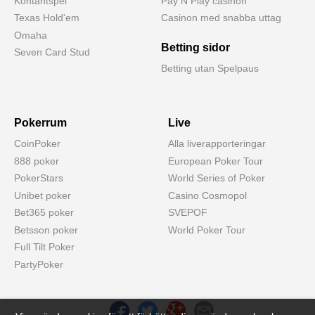
Kontantspel
Pay N Play casinon
Texas Hold'em
Casinon med snabba uttag
Omaha
Betting sidor
Seven Card Stud
Betting utan Spelpaus
Pokerrum
Live
CoinPoker
Alla liverapporteringar
888 poker
European Poker Tour
PokerStars
World Series of Poker
Unibet poker
Casino Cosmopol
Bet365 poker
SVEPOF
Betsson poker
World Poker Tour
Full Tilt Poker
PartyPoker