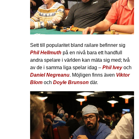
Sett till popularitet bland railare befinner sig
Phil Hellmuth
på en nivå bara ett handfull
andra spelare i världen kan mäta sig med; två
av de i samma liga spelar idag –
Phil Ivey
och
Daniel Negreanu
. Möjligen finns även
Viktor
Blom
och
Doyle Brunson
där.