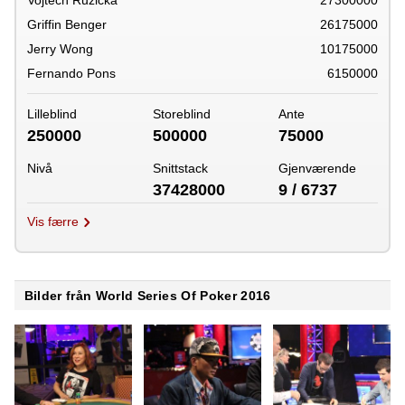
Griffin Benger
26175000
Jerry Wong
10175000
Fernando Pons
6150000
Lilleblind
Storeblind
Ante
250000
500000
75000
Nivå
Snittstack
Gjenværende
37428000
9 / 6737
Vis færre
Bilder från World Series Of Poker 2016