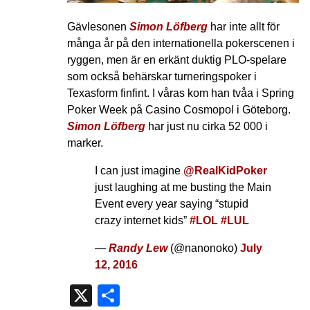
Gävlesonen
Simon Löfberg
har inte allt för
många år på den internationella pokerscenen i
ryggen, men är en erkänt duktig PLO-spelare
som också behärskar turneringspoker i
Texasform finfint. I våras kom han tvåa i Spring
Poker Week på Casino Cosmopol i Göteborg.
Simon Löfberg
har just nu cirka 52 000 i
marker.
I can just imagine
@RealKidPoker
just laughing at me busting the Main
Event every year saying “stupid
crazy internet kids”
#LOL
#LUL
—
Randy Lew
(@nanonoko)
July
12, 2016
X
Dela