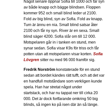
Något senare öppnar Sofia till 1000 och får syn
av både knapp och bägge blindsen. Floppen
kommer 952 och small blind leder ut 2100.
Fold av big blind, syn av Sofia. Fold av knapp.
Turn är ännu en nia. Small blind satsar åter
2100 och får ny syn. River är en sexa. Small
blind säger 4200. Sofia slår om till 12 000.
Motspelaren går in i tanken en stund, men
synar sedan. Sofia visar K9s för triss och får
potten utan att motspelaren visar korten.
Sofia
Lövgren
sitter nu med 96 000 framför sig.
Fredrik Norström
konstaterade för en stund
sedan att bordet kändes rätt tufft, och att det var
en handfull motståndare som verkligen kunde
spela. Han har stretat något under
startstack, och har nu tappat ner till cirka 20
000. Det är dock fortfarande omkring 50 big
blinds, så ingen ko på isen där än så länge.