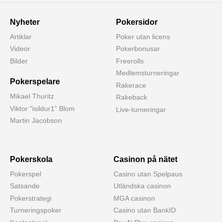
Nyheter
Pokersidor
Artiklar
Poker utan licens
Videor
Pokerbonusar
Bilder
Freerolls
Medlemsturneringar
Pokerspelare
Rakerace
Mikael Thuritz
Rakeback
Viktor "isildur1" Blom
Live-turneringar
Martin Jacobson
Pokerskola
Casinon på nätet
Pokerspel
Casino utan Spelpaus
Satsande
Utländska casinon
Pokerstrategi
MGA casinon
Turneringspoker
Casino utan BankID