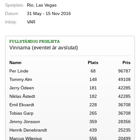
Spelplats:
Rio, Las Vegas
Datum:
31 May - 15 Nov 2016
Inköp:
VAR
FULLSTÄNDIG PRISLISTA
Vinnarna (eventet är avslutat)
Namn
Plats
Pris
Per Linde
68
96787
Tommy Alm
148
49108
Jerry Ödeen
181
42285
Niklas Åstedt
182
42285
Emil Ekvardt
228
36708
Tobias Garp
265
36708
Jimmy Jönsson
359
28356
Henrik Denebrandt
439
25235
Marcus Wilenius
556
20499