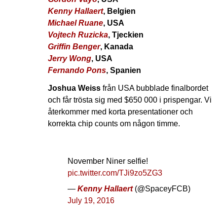
Kenny Hallaert
, Belgien
Michael Ruane
, USA
Vojtech Ruzicka
, Tjeckien
Griffin Benger
, Kanada
Jerry Wong
, USA
Fernando Pons
, Spanien
Joshua Weiss
från USA bubblade finalbordet
och får trösta sig med $650 000 i prispengar. Vi
återkommer med korta presentationer och
korrekta chip counts om någon timme.
November Niner selfie!
pic.twitter.com/TJi9zo5ZG3
—
Kenny Hallaert
(@SpaceyFCB)
July 19, 2016