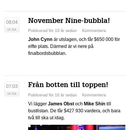
November Nine-bubbla!
08:04
19 JUL
Publicerad för 10 år sedan
Kommentera
John Cynn
är utslagen, och får $650 000 för
elfte plats. Därmed är vi nere på
finalbordsbubblan.
Från botten till toppen!
07:03
19 JUL
Publicerad för 10 år sedan
Kommentera
Vi lägger
James Obst
och
Mike Shin
till
bustlistan. De får $427 930 vardera, och bara
två till ska ut idag.