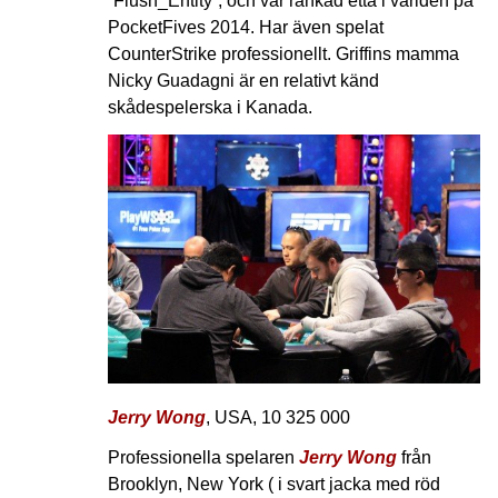
”Flush_Entity”, och var rankad etta i världen på
PocketFives 2014. Har även spelat
CounterStrike professionellt. Griffins mamma
Nicky Guadagni är en relativt känd
skådespelerska i Kanada.
Jerry Wong
, USA, 10 325 000
Professionella spelaren
Jerry Wong
från
Brooklyn, New York ( i svart jacka med röd