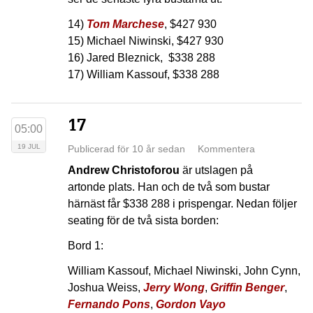
14)
Tom Marchese
, $427 930
15) Michael Niwinski, $427 930
16) Jared Bleznick, $338 288
17) William Kassouf, $338 288
17
05:00
19 JUL
Publicerad för 10 år sedan
Kommentera
Andrew Christoforou
är utslagen på
artonde plats. Han och de två som bustar
härnäst får $338 288 i prispengar. Nedan följer
seating för de två sista borden:
Bord 1:
William Kassouf, Michael Niwinski, John Cynn,
Joshua Weiss,
Jerry Wong
,
Griffin Benger
,
Fernando Pons
,
Gordon Vayo