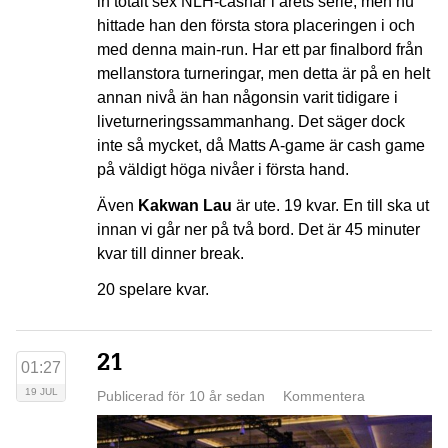
in totalt sex NLH-cashar i årets serie, men nu
hittade han den första stora placeringen i och
med denna main-run. Har ett par finalbord från
mellanstora turneringar, men detta är på en helt
annan nivå än han någonsin varit tidigare i
liveturneringssammanhang. Det säger dock
inte så mycket, då Matts A-game är cash game
på väldigt höga nivåer i första hand.
Även
Kakwan Lau
är ute. 19 kvar. En till ska ut
innan vi går ner på två bord. Det är 45 minuter
kvar till dinner break.
20 spelare kvar.
21
01:27
19 JUL
Publicerad för 10 år sedan
Kommentera