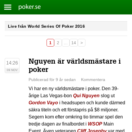
Meny
Poker.se
Skip
Live från World Series Of Poker 2016
to
content
1
2
…
14
>
Nguyen är världsmästare i
14:26
poker
09 NOV
Publicerad för 9 år sedan
Kommentera
Vi har en ny världsmästare i poker. Den 39-
årige Las Vegas-bon
Qui Nguyen
slog ut
Gordon Vayo
i headsupen och kunde därmed
säkra titeln och ett förstapris på $8 miljoner.
Segern kom efter omkring tio timmar spel den
tredje dagen av finalbordet i
WSOP
Main
Event. Även veteranen
Cliff Josephy
var med