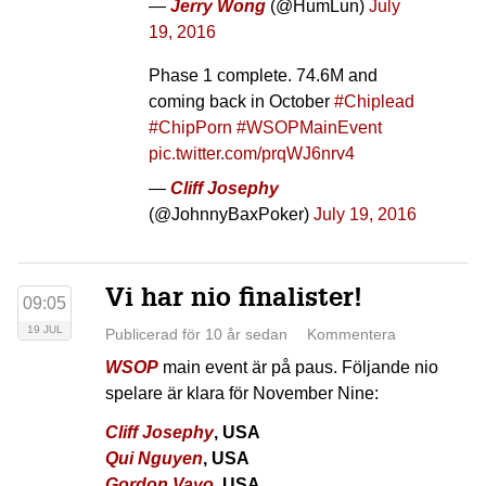
—
Jerry Wong
(@HumLun)
July
19, 2016
Phase 1 complete. 74.6M and
coming back in October
#Chiplead
#ChipPorn
#WSOPMainEvent
pic.twitter.com/prqWJ6nrv4
—
Cliff Josephy
(@JohnnyBaxPoker)
July 19, 2016
Vi har nio finalister!
09:05
19 JUL
Publicerad för 10 år sedan
Kommentera
WSOP
main event är på paus. Följande nio
spelare är klara för November Nine:
Cliff Josephy
, USA
Qui Nguyen
, USA
Gordon Vayo
, USA