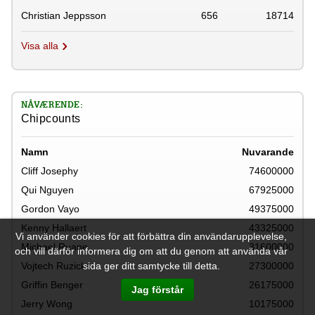
Christian Jeppsson
656
18714
Visa alla
NÅVÆRENDE:
Chipcounts
Namn
Nuvarande
Cliff Josephy
74600000
Qui Nguyen
67925000
Gordon Vayo
49375000
Kenny Hallaert
43325000
Vi använder cookies för att förbättra din användarupplevelse,
Michael Ruane
31600000
och vill därför informera dig om att du genom att använda vår
Vojtech Ruzicka
27300000
sida ger ditt samtycke till detta.
Griffin Benger
26175000
Jag förstår
Jerry Wong
10175000