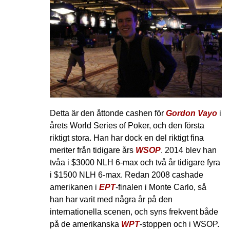
Detta är den åttonde cashen för
Gordon Vayo
i
årets World Series of Poker, och den första
riktigt stora. Han har dock en del riktigt fina
meriter från tidigare års
WSOP
. 2014 blev han
tvåa i $3000 NLH 6-max och två år tidigare fyra
i $1500 NLH 6-max. Redan 2008 cashade
amerikanen i
EPT
-finalen i Monte Carlo, så
han har varit med några år på den
internationella scenen, och syns frekvent både
på de amerikanska
WPT
-stoppen och i WSOP.