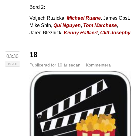
Bord 2:
Votjech Ruzicka,
Michael Ruane
, James Obst,
Mike Shin,
Qui Nguyen
,
Tom Marchese
,
Jared Bleznick,
Kenny Hallaert
,
Cliff Josephy
18
03:30
19 JUL
Publicerad för 10 år sedan
Kommentera