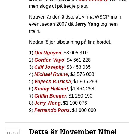
men slogs ut på tredje plats.
Nguyen är den äldste att vinna WSOP main
event sedan 2007 då
Jerry Yang
tog hem
titeln.
Nedan följer utbetalning på finalbordet.
1)
Qui Nguyen
, $8 005 310
2)
Gordon Vayo
, $4 661 228
3)
Cliff Josephy
, $3 453 035
4)
Michael Ruane
, $2 576 003
5)
Vojtech Ruzicka
, $1 935 288
6)
Kenny Hallaert
, $1 464 258
7)
Griffin Benger
, $1 250 190
8)
Jerry Wong
, $1 100 076
9)
Fernando Pons
, $1 000 000
Detta är November Nine!
10:06