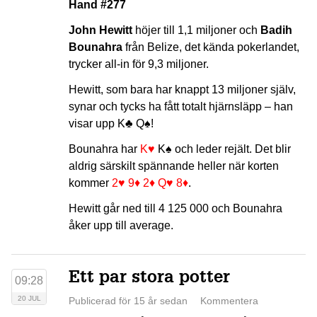
Hand #277
John Hewitt
höjer till 1,1 miljoner och
Badih
Bounahra
från Belize, det kända pokerlandet,
trycker all-in för 9,3 miljoner.
Hewitt, som bara har knappt 13 miljoner själv,
synar och tycks ha fått totalt hjärnsläpp – han
visar upp
K♣
Q♠
!
Bounahra har
K♥
K♠
och leder rejält. Det blir
aldrig särskilt spännande heller när korten
kommer
2♥
9♦
2♦
Q♥
8♦
.
Hewitt går ned till 4 125 000 och Bounahra
åker upp till average.
Ett par stora potter
09:28
20 JUL
Publicerad för 15 år sedan
Kommentera