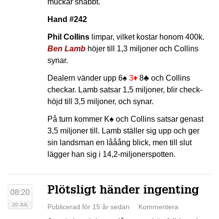
muckar snabbt.
Hand #242
Phil Collins
limpar, vilket kostar honom 400k.
Ben Lamb
höjer till 1,3 miljoner och Collins
synar.
Dealern vänder upp
6♠
3♦
8♣
och Collins
checkar. Lamb satsar 1,5 miljoner, blir check-
höjd till 3,5 miljoner, och synar.
På turn kommer
K♠
och Collins satsar genast
3,5 miljoner till. Lamb ställer sig upp och ger
sin landsman en lååång blick, men till slut
lägger han sig i 14,2-miljonerspotten.
Plötsligt händer ingenting
08:20
20 JUL
Publicerad för 15 år sedan
Kommentera