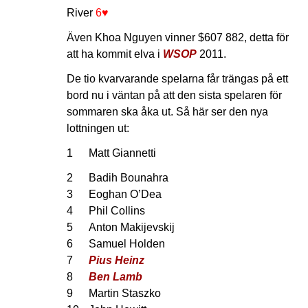
River
6♥
Även Khoa Nguyen vinner $607 882, detta för
att ha kommit elva i
WSOP
2011.
De tio kvarvarande spelarna får trängas på ett
bord nu i väntan på att den sista spelaren för
sommaren ska åka ut. Så här ser den nya
lottningen ut:
1
Matt Giannetti
2
Badih Bounahra
3
Eoghan O’Dea
4
Phil Collins
5
Anton Makijevskij
6
Samuel Holden
7
Pius Heinz
8
Ben Lamb
9
Martin Staszko