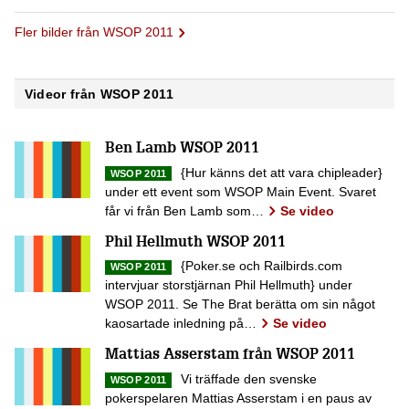
Fler bilder från WSOP 2011
Videor från WSOP 2011
Ben Lamb WSOP 2011
{Hur känns det att vara chipleader}
WSOP 2011
under ett event som WSOP Main Event. Svaret
får vi från Ben Lamb som…
Se video
Phil Hellmuth WSOP 2011
{Poker.se och Railbirds.com
WSOP 2011
intervjuar storstjärnan Phil Hellmuth} under
WSOP 2011. Se The Brat berätta om sin något
kaosartade inledning på…
Se video
Mattias Asserstam från WSOP 2011
Vi träffade den svenske
WSOP 2011
pokerspelaren Mattias Asserstam i en paus av