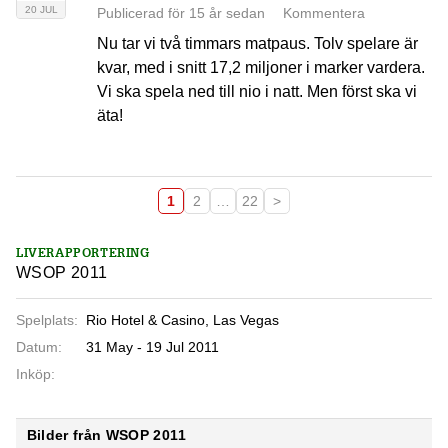
20 JUL
Publicerad för 15 år sedan
Kommentera
Nu tar vi två timmars matpaus. Tolv spelare är
kvar, med i snitt 17,2 miljoner i marker vardera.
Vi ska spela ned till nio i natt. Men först ska vi
äta!
1
2
…
22
>
LIVERAPPORTERING
WSOP 2011
Spelplats:
Rio Hotel & Casino, Las Vegas
Datum:
31 May - 19 Jul 2011
Inköp:
Bilder från WSOP 2011