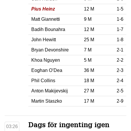
Pius Heinz
12 M
1-5
Matt Giannetti
9 M
1-6
Badih Bounahra
12 M
1-7
John Hewitt
25 M
1-8
Bryan Devonshire
7 M
2-1
Khoa Nguyen
5 M
2-2
Eoghan O’Dea
36 M
2-3
Phil Collins
18 M
2-4
Anton Makijevskij
27 M
2-5
Martin Staszko
17 M
2-9
Dags för ingenting igen
03:26