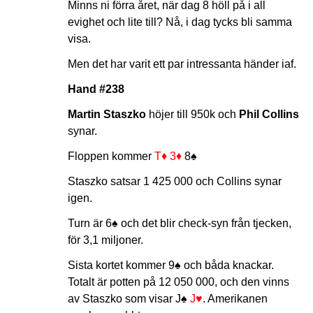
Minns ni förra året, när dag 8 höll på i all
evighet och lite till? Nå, i dag tycks bli samma
visa.
Men det har varit ett par intressanta händer iaf.
Hand #238
Martin Staszko
höjer till 950k och
Phil Collins
synar.
Floppen kommer
T♦
3♦
8♠
Staszko satsar 1 425 000 och Collins synar
igen.
Turn är
6♠
och det blir check-syn från tjecken,
för 3,1 miljoner.
Sista kortet kommer
9♠
och båda knackar.
Totalt är potten på 12 050 000, och den vinns
av Staszko som visar
J♠
J♥
. Amerikanen