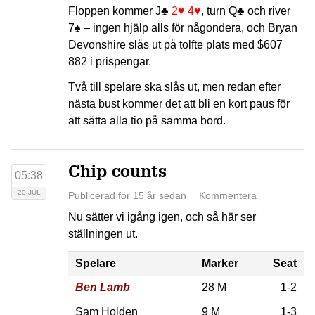
Floppen kommer
J♣
2♥
4♥
, turn
Q♣
och river
7♠
– ingen hjälp alls för någondera, och Bryan
Devonshire slås ut på tolfte plats med $607
882 i prispengar.
Två till spelare ska slås ut, men redan efter
nästa bust kommer det att bli en kort paus för
att sätta alla tio på samma bord.
Chip counts
05:38
20 JUL
Publicerad för 15 år sedan
Kommentera
Nu sätter vi igång igen, och så här ser
ställningen ut.
Spelare
Marker
Seat
Ben Lamb
28 M
1-2
Sam Holden
9 M
1-3