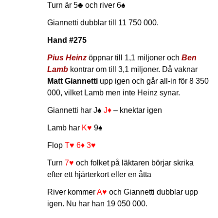
Turn är
5♣
och river
6♠
Giannetti dubblar till 11 750 000.
Hand #275
Pius Heinz
öppnar till 1,1 miljoner och
Ben
Lamb
kontrar om till 3,1 miljoner. Då vaknar
Matt Giannetti
upp igen och går all-in för 8 350
000, vilket Lamb men inte Heinz synar.
Giannetti har
J♠
J♦
– knektar igen
Lamb har
K♥
9♠
Flop
T♥
6♦
3♥
Turn
7♥
och folket på läktaren börjar skrika
efter ett hjärterkort eller en åtta
River kommer
A♥
och Giannetti dubblar upp
igen. Nu har han 19 050 000.