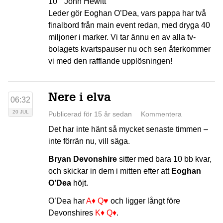
10
John Hewitt
Leder gör Eoghan O’Dea, vars pappa har två
finalbord från main event redan, med dryga 40
miljoner i marker. Vi tar ännu en av alla tv-
bolagets kvartspauser nu och sen återkommer
vi med den rafflande upplösningen!
Nere i elva
06:32
20 JUL
Publicerad för 15 år sedan
Kommentera
Det har inte hänt så mycket senaste timmen –
inte förrän nu, vill säga.
Bryan Devonshire
sitter med bara 10 bb kvar,
och skickar in dem i mitten efter att
Eoghan
O’Dea
höjt.
O’Dea har
A♦
Q♥
och ligger långt före
Devonshires
K♦
Q♦
.