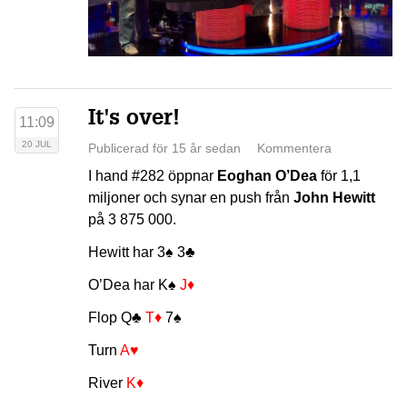
It's over!
11:09
20 JUL
Publicerad för 15 år sedan
Kommentera
I hand #282 öppnar
Eoghan O’Dea
för 1,1
miljoner och synar en push från
John Hewitt
på 3 875 000.
Hewitt har
3♠
3♣
O’Dea har
K♠
J♦
Flop
Q♣
T♦
7♠
Turn
A♥
River
K♦