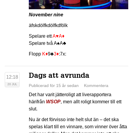
November nine
äfskdölfkdölfkdfölk
Spelare ett
A♥
A♦
Spelare två
A♠
A♣
Flopp
K♦
9♣
3♦
:7x:
Dags att avrunda
12:18
20 JUL
Publicerad för 15 år sedan
Kommentera
Det har varit jätteroligt att liverapportera
härifrån
WSOP
, men allt roligt kommer till ett
slut.
Nu är det förvisso inte helt slut än – det ska
spelas klart till en vinnare, som vinner över åtta