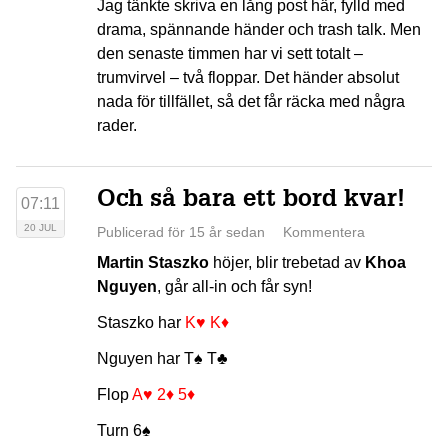
Jag tänkte skriva en lång post här, fylld med
drama, spännande händer och trash talk. Men
den senaste timmen har vi sett totalt –
trumvirvel – två floppar. Det händer absolut
nada för tillfället, så det får räcka med några
rader.
Och så bara ett bord kvar!
07:11
20 JUL
Publicerad för 15 år sedan
Kommentera
Martin Staszko
höjer, blir trebetad av
Khoa
Nguyen
, går all-in och får syn!
Staszko har
K♥
K♦
Nguyen har
T♠
T♣
Flop
A♥
2♦
5♦
Turn
6♠