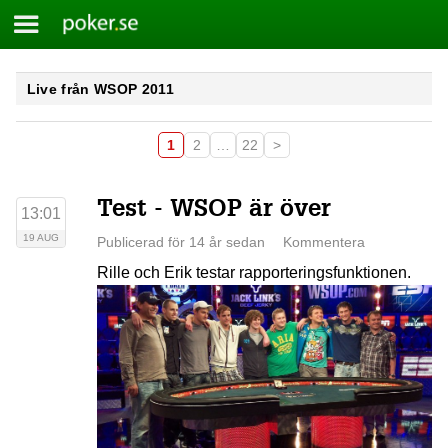
Meny
Poker.se
Skip
Live från WSOP 2011
to
content
1
2
…
22
>
Test - WSOP är över
13:01
19 AUG
Publicerad för 14 år sedan
Kommentera
Rille och Erik testar rapporteringsfunktionen.