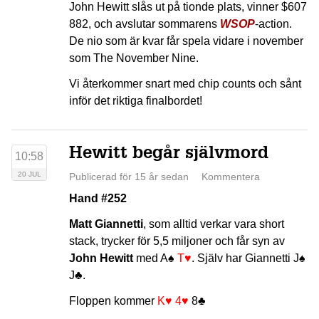
John Hewitt slås ut på tionde plats, vinner $607
882, och avslutar sommarens
WSOP
-action.
De nio som är kvar får spela vidare i november
som The November Nine.
Vi återkommer snart med chip counts och sånt
inför det riktiga finalbordet!
Hewitt begår självmord
10:58
20 JUL
Publicerad för 15 år sedan
Kommentera
Hand #252
Matt Giannetti
, som alltid verkar vara short
stack, trycker för 5,5 miljoner och får syn av
John Hewitt
med
A♠
T♥
. Själv har Giannetti
J♠
J♣
.
Floppen kommer
K♥
4♥
8♣