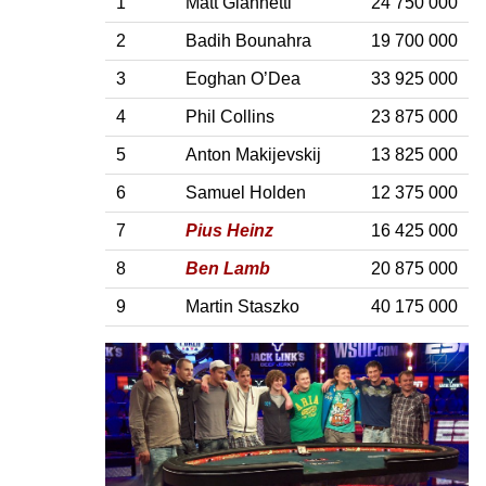
1
Matt Giannetti
24 750 000
2
Badih Bounahra
19 700 000
3
Eoghan O’Dea
33 925 000
4
Phil Collins
23 875 000
5
Anton Makijevskij
13 825 000
6
Samuel Holden
12 375 000
7
Pius Heinz
16 425 000
8
Ben Lamb
20 875 000
9
Martin Staszko
40 175 000