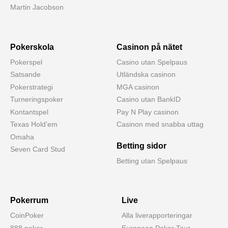
Martin Jacobson
Pokerskola
Casinon på nätet
Pokerspel
Casino utan Spelpaus
Satsande
Utländska casinon
Pokerstrategi
MGA casinon
Turneringspoker
Casino utan BankID
Kontantspel
Pay N Play casinon
Texas Hold'em
Casinon med snabba uttag
Omaha
Betting sidor
Seven Card Stud
Betting utan Spelpaus
Pokerrum
Live
CoinPoker
Alla liverapporteringar
888 poker
European Poker Tour