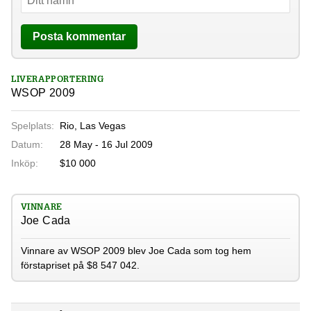
LIVERAPPORTERING
WSOP 2009
Spelplats:
Rio, Las Vegas
Datum:
28 May - 16 Jul 2009
Inköp:
$10 000
VINNARE
Joe Cada
Vinnare av WSOP 2009 blev Joe Cada som tog hem
förstapriset på $8 547 042.