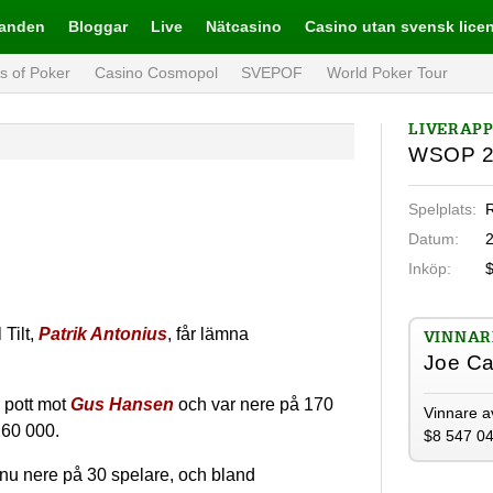
danden
Bloggar
Live
Nätcasino
Casino utan svensk lice
s of Poker
Casino Cosmopol
SVEPOF
World Poker Tour
LIVERAP
WSOP 2
Spelplats:
R
Datum:
2
Inköp:
 Tilt,
Patrik Antonius
, får lämna
VINNAR
Joe C
r pott mot
Gus Hansen
och var nere på 170
Vinnare a
260 000.
$8 547 04
 nu nere på 30 spelare, och bland