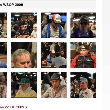
rån WSOP 2009
 från WSOP 2009