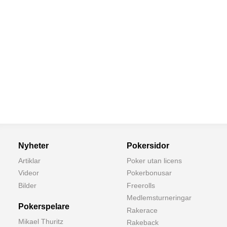
Nyheter
Pokersidor
Artiklar
Poker utan licens
Videor
Pokerbonusar
Bilder
Freerolls
Medlemsturneringar
Pokerspelare
Rakerace
Mikael Thuritz
Rakeback