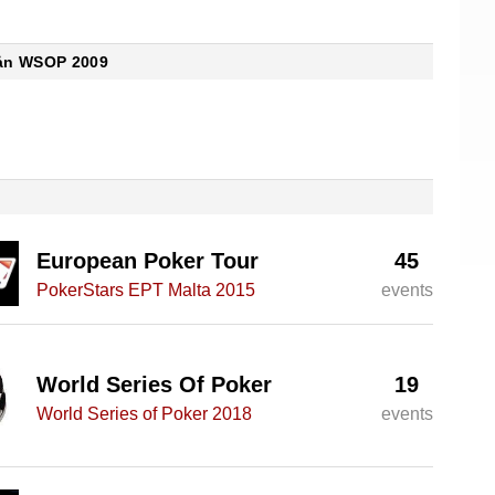
rån WSOP 2009
European Poker Tour
45
PokerStars EPT Malta 2015
events
World Series Of Poker
19
World Series of Poker 2018
events