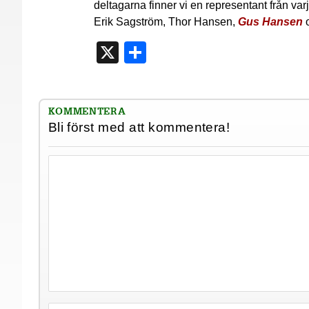
deltagarna finner vi en representant från va
Erik Sagström, Thor Hansen,
Gus Hansen
o
X
Dela
KOMMENTERA
Bli först med att kommentera!