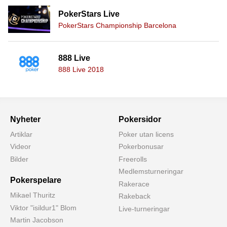
PokerStars Live
PokerStars Championship Barcelona
888 Live
888 Live 2018
Nyheter
Pokersidor
Artiklar
Poker utan licens
Videor
Pokerbonusar
Bilder
Freerolls
Medlemsturneringar
Pokerspelare
Rakerace
Mikael Thuritz
Rakeback
Viktor "isildur1" Blom
Live-turneringar
Martin Jacobson