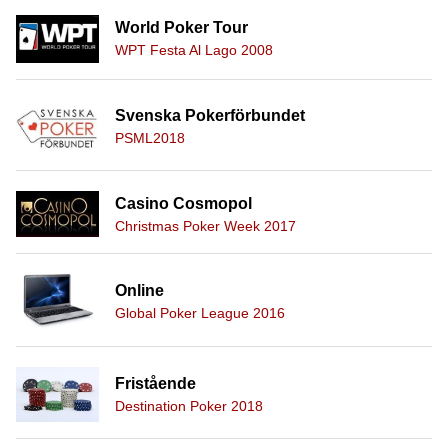
World Poker Tour
WPT Festa Al Lago 2008
Svenska Pokerförbundet
PSML2018
Casino Cosmopol
Christmas Poker Week 2017
Online
Global Poker League 2016
Fristående
Destination Poker 2018