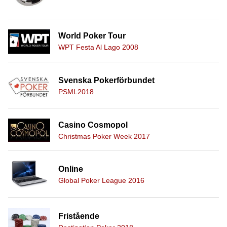
World Poker Tour
WPT Festa Al Lago 2008
Svenska Pokerförbundet
PSML2018
Casino Cosmopol
Christmas Poker Week 2017
Online
Global Poker League 2016
Fristående