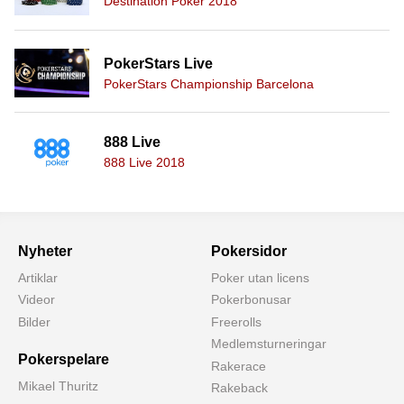
Destination Poker 2018
PokerStars Live
PokerStars Championship Barcelona
888 Live
888 Live 2018
Nyheter
Pokersidor
Artiklar
Poker utan licens
Videor
Pokerbonusar
Bilder
Freerolls
Medlemsturneringar
Pokerspelare
Rakerace
Mikael Thuritz
Rakeback