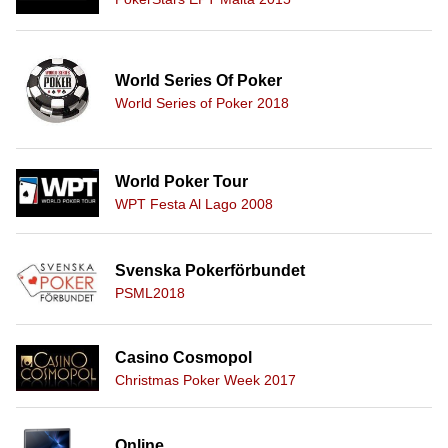
World Series Of Poker
World Series of Poker 2018
World Poker Tour
WPT Festa Al Lago 2008
Svenska Pokerförbundet
PSML2018
Casino Cosmopol
Christmas Poker Week 2017
Online