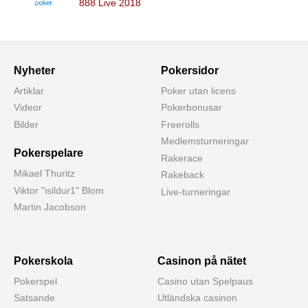
888 Live 2018
Nyheter
Pokersidor
Artiklar
Poker utan licens
Videor
Pokerbonusar
Bilder
Freerolls
Medlemsturneringar
Pokerspelare
Rakerace
Mikael Thuritz
Rakeback
Viktor "isildur1" Blom
Live-turneringar
Martin Jacobson
Pokerskola
Casinon på nätet
Pokerspel
Casino utan Spelpaus
Satsande
Utländska casinon