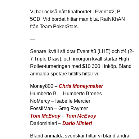
Vi har också nått finalbordet i Event #2, PL
5CD. Vid bordet hittar man bl.a. RaiNKhAN
från Team PokerStars.
—
Senare ikväll så drar Event #3 (LHE) och #4 (2-
7 Triple Draw), och imorgon kväll startar High
Roller-turneringen med $10 300 i inköp. Bland
anmälda spelare hittills hittar vi:
Money800 –
Chris Moneymaker
Humberto B. – Humberto Brenes
NoMercy – Isabelle Mercier
FossilMan – Greg Raymer
Tom McEvoy
–
Tom McEvoy
Dariominieri –
Dario Minieri
Bland anmälda svenskar hittar vi bland andra: