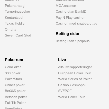
Pokerstrategi
MGA casinon
Turneringspoker
Casino utan BankID
Kontantspel
Pay N Play casinon
Texas Hold'em
Casinon med snabba uttag
Omaha
Betting sidor
Seven Card Stud
Betting utan Spelpaus
Pokerrum
Live
CoinPoker
Alla liverapporteringar
888 poker
European Poker Tour
PokerStars
World Series of Poker
Unibet poker
Casino Cosmopol
Bet365 poker
SVEPOF
Betsson poker
World Poker Tour
Full Tilt Poker
PartyPoker