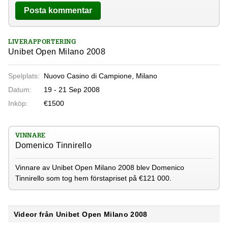
LIVERAPPORTERING
Unibet Open Milano 2008
Spelplats:
Nuovo Casino di Campione, Milano
Datum:
19 - 21 Sep 2008
Inköp:
€1500
VINNARE
Domenico Tinnirello
Vinnare av Unibet Open Milano 2008 blev Domenico
Tinnirello som tog hem förstapriset på €121 000.
Videor från Unibet Open Milano 2008