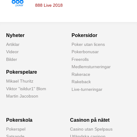
888 Live 2018
Nyheter
Pokersidor
Artiklar
Poker utan licens
Videor
Pokerbonusar
Bilder
Freerolls
Medlemsturneringar
Pokerspelare
Rakerace
Mikael Thuritz
Rakeback
Viktor "isildur1" Blom
Live-turneringar
Martin Jacobson
Pokerskola
Casinon på nätet
Pokerspel
Casino utan Spelpaus
Satsande
Utländska casinon