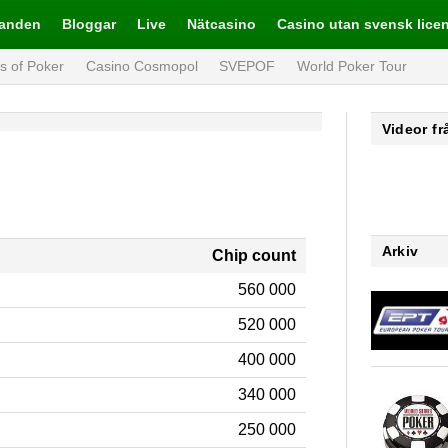
danden
Bloggar
Live
Nätcasino
Casino utan svensk lice
s of Poker
Casino Cosmopol
SVEPOF
World Poker Tour
Videor fr
Arkiv
Chip count
560 000
520 000
400 000
340 000
250 000