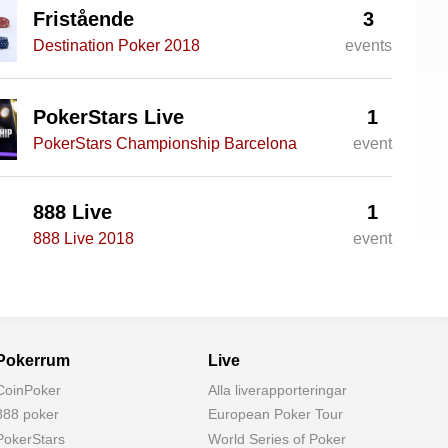
Fristående
3
Destination Poker 2018
events
PokerStars Live
1
PokerStars Championship Barcelona
event
888 Live
1
888 Live 2018
event
Pokerrum
Live
CoinPoker
Alla liverapporteringar
888 poker
European Poker Tour
PokerStars
World Series of Poker