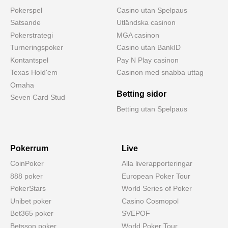
Pokerspel
Casino utan Spelpaus
Satsande
Utländska casinon
Pokerstrategi
MGA casinon
Turneringspoker
Casino utan BankID
Kontantspel
Pay N Play casinon
Texas Hold'em
Casinon med snabba uttag
Omaha
Betting sidor
Seven Card Stud
Betting utan Spelpaus
Pokerrum
Live
CoinPoker
Alla liverapporteringar
888 poker
European Poker Tour
PokerStars
World Series of Poker
Unibet poker
Casino Cosmopol
Bet365 poker
SVEPOF
Betsson poker
World Poker Tour