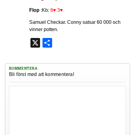
Flop
:Kb:
8♥
3♥
Samuel Checkar. Conny satsar 60 000 och
vinner potten.
X
Dela
KOMMENTERA
Bli först med att kommentera!