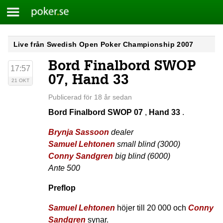
Meny
Poker.se
Skip
Live från Swedish Open Poker Championship 2007
to
Bord Finalbord SWOP
content
17:57
07, Hand 33
21 OKT
Publicerad för 18 år sedan
Bord Finalbord SWOP 07
,
Hand 33
.
Brynja Sassoon
dealer
Samuel Lehtonen
small blind (3000)
Conny Sandgren
big blind (6000)
Ante 500
Preflop
Samuel Lehtonen
höjer till 20 000 och
Conny
Sandgren
synar.