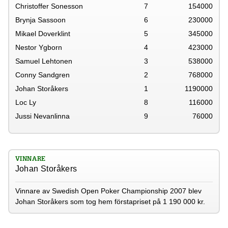
Christoffer Sonesson
7
154000
Brynja Sassoon
6
230000
Mikael Doverklint
5
345000
Nestor Ygborn
4
423000
Samuel Lehtonen
3
538000
Conny Sandgren
2
768000
Johan Storåkers
1
1190000
Loc Ly
8
116000
Jussi Nevanlinna
9
76000
VINNARE
Johan Storåkers
Vinnare av Swedish Open Poker Championship 2007 blev
Johan Storåkers som tog hem förstapriset på 1 190 000 kr.