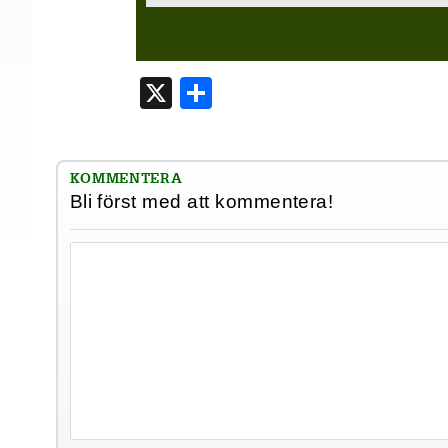
X
Dela
KOMMENTERA
Bli först med att kommentera!