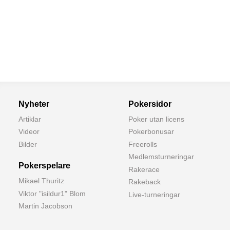
Nyheter
Pokersidor
Artiklar
Poker utan licens
Videor
Pokerbonusar
Bilder
Freerolls
Medlemsturneringar
Pokerspelare
Rakerace
Mikael Thuritz
Rakeback
Viktor "isildur1" Blom
Live-turneringar
Martin Jacobson