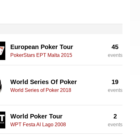
European Poker Tour
45
PokerStars EPT Malta 2015
events
World Series Of Poker
19
World Series of Poker 2018
events
World Poker Tour
2
WPT Festa Al Lago 2008
events