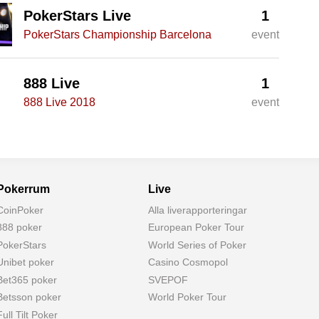
PokerStars Live
1
PokerStars Championship Barcelona
event
888 Live
1
888 Live 2018
event
Pokerrum
Live
CoinPoker
Alla liverapporteringar
888 poker
European Poker Tour
PokerStars
World Series of Poker
Unibet poker
Casino Cosmopol
Bet365 poker
SVEPOF
Betsson poker
World Poker Tour
Full Tilt Poker