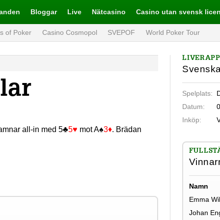
danden
Bloggar
Live
Nätcasino
Casino utan svensk lice
s of Poker
Casino Cosmopol
SVEPOF
World Poker Tour
LIVERAP
Svenska
lar
Spelplats:
D
Datum:
0
Inköp:
mnar all-in med
5♣
5♥
mot
A♠
3♦
. Brädan
FULLST
Vinnarn
Namn
Emma Wi
Johan En