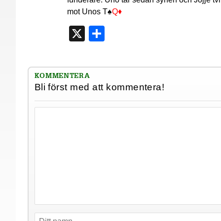
mot Unos
T♠
Q♦
X
Dela
KOMMENTERA
Bli först med att kommentera!