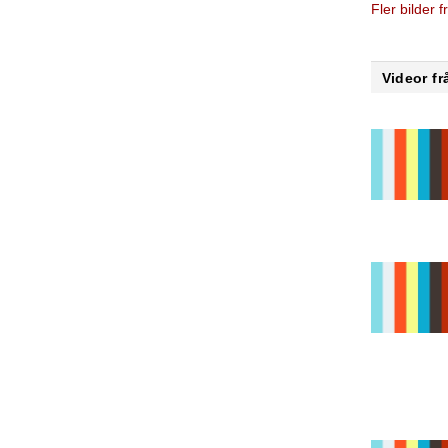
Fler bilder
Videor f