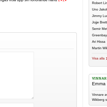
Robert Li
Uno Jako
Jimmy L
Jojje Brett
Semir Me
Greenbay
Ari Hissa
Martin Wi
Visa alla
VINNAR
Emma 
Vinnare a
Wikberg s