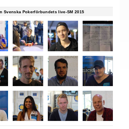
rån Svenska Pokerförbundets live-SM 2015