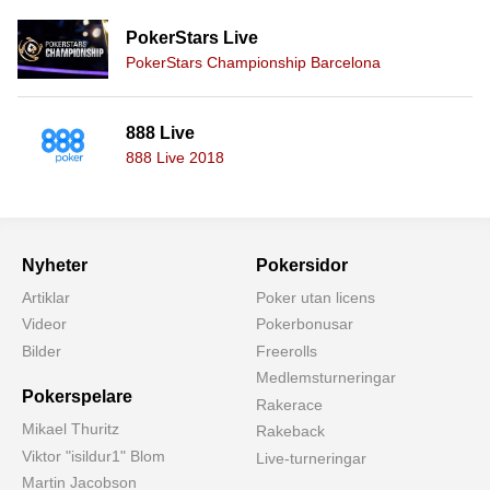
PokerStars Live
PokerStars Championship Barcelona
888 Live
888 Live 2018
Nyheter
Pokersidor
Artiklar
Poker utan licens
Videor
Pokerbonusar
Bilder
Freerolls
Medlemsturneringar
Pokerspelare
Rakerace
Mikael Thuritz
Rakeback
Viktor "isildur1" Blom
Live-turneringar
Martin Jacobson