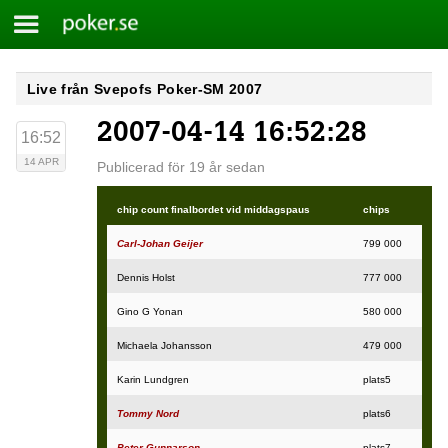
Meny
Poker.se
Skip
Live från Svepofs Poker-SM 2007
to
2007-04-14 16:52:28
content
16:52
14 APR
Publicerad för 19 år sedan
chip count finalbordet vid middagspaus
chips
Carl-Johan Geijer
799 000
Dennis Holst
777 000
Gino G Yonan
580 000
Michaela Johansson
479 000
Karin Lundgren
plats5
Tommy Nord
plats6
Peter Gunnarson
plats7