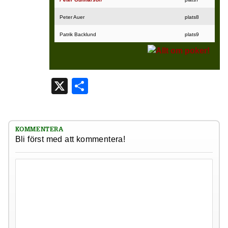
Peter Auer
plats8
Patrik Backlund
plats9
X
Dela
KOMMENTERA
Bli först med att kommentera!