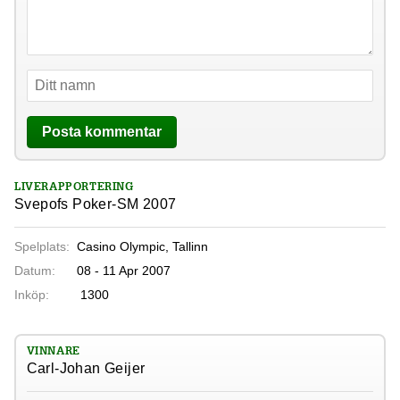
LIVERAPPORTERING
Svepofs Poker-SM 2007
Spelplats:
Casino Olympic, Tallinn
Datum:
08 - 11 Apr 2007
Inköp:
 1300
VINNARE
Carl-Johan Geijer