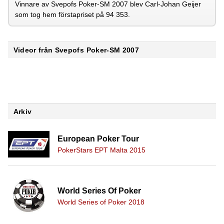
Vinnare av Svepofs Poker-SM 2007 blev Carl-Johan Geijer
som tog hem förstapriset på 94 353.
Videor från Svepofs Poker-SM 2007
Arkiv
European Poker Tour
PokerStars EPT Malta 2015
World Series Of Poker
World Series of Poker 2018